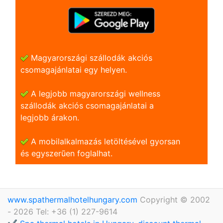
Magyarországi szállodák akciós
csomagajánlatai egy helyen.
A legjobb magyarországi wellness
szállodák akciós csomagajánlatai a
legjobb árakon.
A mobilalkalmazás letöltésével gyorsan
és egyszerũen foglalhat.
www.spathermalhotelhungary.com
Copyright © 2002
- 2026 Tel: +36 (1) 227-9614