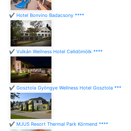
✔️ Hotel Bonvino Badacsony ****
✔️ Vulkán Wellness Hotel Celldömölk ****
✔️ Gosztola Gyöngye Wellness Hotel Gosztola ***
✔️ MJUS Resort Thermal Park Körmend ****