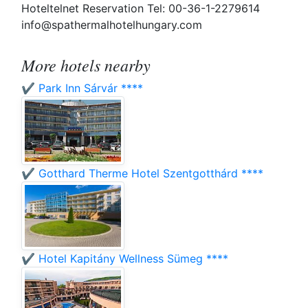
Hoteltelnet Reservation Tel: 00-36-1-2279614
info@spathermalhotelhungary.com
More hotels nearby
✔️ Park Inn Sárvár ****
✔️ Gotthard Therme Hotel Szentgotthárd ****
✔️ Hotel Kapitány Wellness Sümeg ****