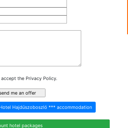
 accept the Privacy Policy.
 Hotel Hajdúszoboszló *** accommodation
ount hotel packages