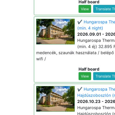
Half board
View
Translate 
✔️ Hungarospa The
(min. 4 night)
2026.09.01 - 202
Hungarospa Therma
(min. 4 éj) 32.895 Ft
medencék, szaunák használata / belépő
wifi /
Half board
View
Translate 
✔️ Hungarospa The
Hajdúszoboszlón (m
2026.10.23 - 2026
Hungarospa Therma
Hajdúszoboszlón (mi