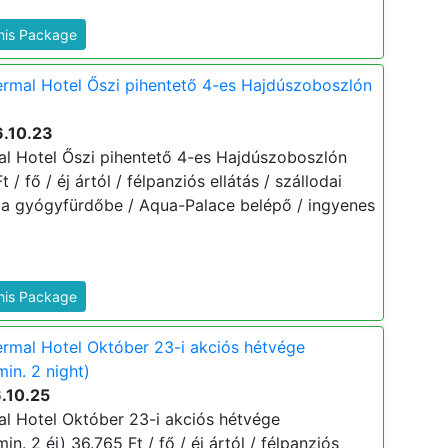
This Package
rmal Hotel Őszi pihentető 4-es Hajdúszoboszlón
6.10.23
l Hotel Őszi pihentető 4-es Hajdúszoboszlón
 / fő / éj ártól / félpanziós ellátás / szállodai
 a gyógyfürdőbe / Aqua-Palace belépő / ingyenes
This Package
rmal Hotel Október 23-i akciós hétvége
in. 2 night)
.10.25
l Hotel Október 23-i akciós hétvége
n. 2 éj) 36.765 Ft / fő / éj ártól / félpanziós