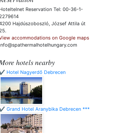
Hoteltelnet Reservation Tel: 00-36-1-
2279614
4200 Hajdúszoboszló, József Attila út
25.
View accommodations on Google maps
info@spathermalhotelhungary.com
More hotels nearby
✔️ Hotel Nagyerdő Debrecen
✔️ Grand Hotel Aranybika Debrecen ***