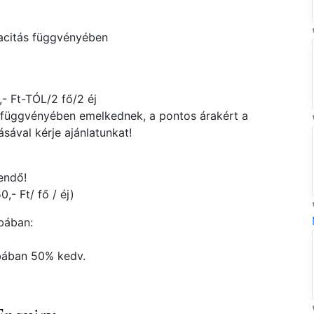
pacitás függvényében
- Ft-TÓL/2 fő/2 éj
ág függvényében emelkednek, a pontos árakért a
ával kérje ajánlatunkat!
endő!
,- Ft/ fő / éj)
bában:
zobában 50% kedv.