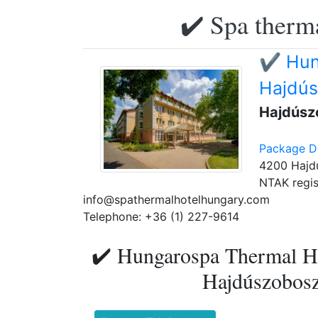
✔️ Spa therma
✔️ Hun
Hajdús
Hajdúsz
Package De
4200 Hajdú
NTAK regis
info@spathermalhotelhungary.com
Telephone: +36 (1) 227-9614
✔️ Hungarospa Thermal Ho
Hajdúszoboszl