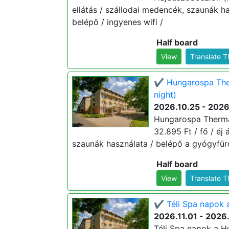
ellátás / szállodai medencék, szaunák 
belépő / ingyenes wifi /
Half board
View
Translate 
✔️ Hungarospa The
night)
2026.10.25 - 2026
Hungarospa Thermal
32.895 Ft / fő / éj 
szaunák használata / belépő a gyógyfür
Half board
View
Translate 
✔️ Téli Spa napok 
2026.11.01 - 2026
Téli Spa napok a H