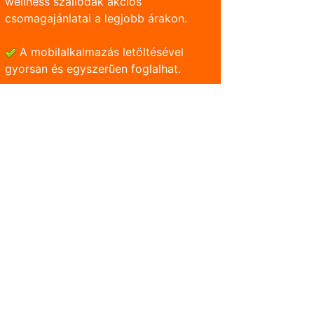
wellness szállodák akciós
csomagajánlatai a legjobb árakon.
A mobilalkalmazás letöltésével
gyorsan és egyszerũen foglalhat.