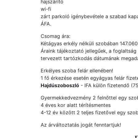
hajszárító
wi-fi
zárt parkoló igénybevétele a szabad ka
ÁFA.
Csomag ára:
Kétágyas erkély nélküli szobában 147.060,
Áraink tájékoztató jellegűek, a foglalts
tervezett tartózkodás dátumának megadás
Erkélyes szoba felár ellenében!
1 fő érkezése esetén egyágyas felár fizet
Hajdúszoboszló
- IFA külön fizetendő (750
Gyermekkedvezmény 2 felnőttel egy szo
4 éves kor alatt térítésmentes
4-12 év között 2 teljes fizetővel egy s
Az árváltoztatás jogát fenntartjuk!