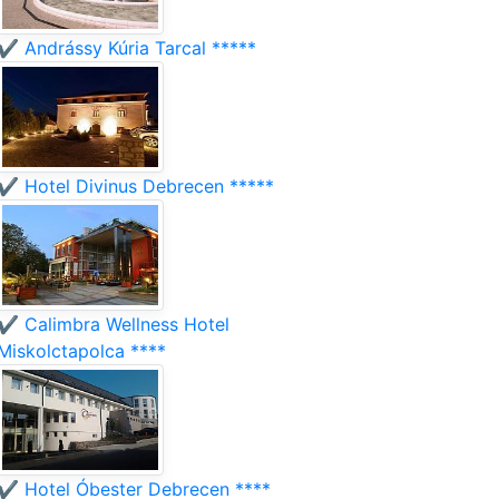
✔️ Andrássy Kúria Tarcal *****
✔️ Hotel Divinus Debrecen *****
✔️ Calimbra Wellness Hotel
Miskolctapolca ****
✔️ Hotel Óbester Debrecen ****