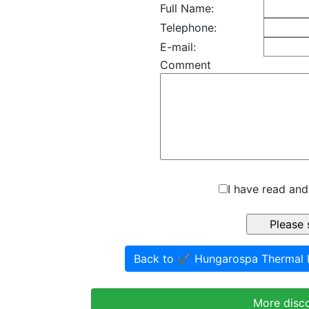
Full Name:
Telephone:
E-mail:
Comment
I have read and
Back to ✔️ Hungarospa Thermal
More disc