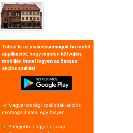
Töltse le az akcioscsomagok.hu mobil
applikációt, hogy minden kütyüjén,
mobilján önnel legyen az összes
akciós szállás!
Magyarországi szállodák akciós
csomagajánlatai egy helyen.
A legjobb magyarországi