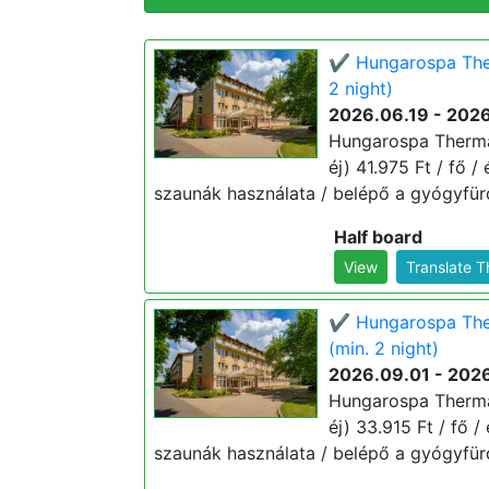
✔️ Hungarospa The
2 night)
2026.06.19 - 202
Hungarospa Therma
éj) 41.975 Ft / fő /
szaunák használata / belépő a gyógyfür
Half board
View
Translate 
✔️ Hungarospa The
(min. 2 night)
2026.09.01 - 202
Hungarospa Therma
éj) 33.915 Ft / fő /
szaunák használata / belépő a gyógyfür