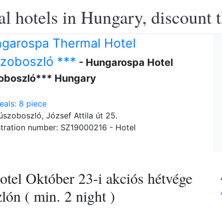
l hotels in Hungary, discount 
garospa Thermal Hotel
zoboszló ***
- Hungarospa Hotel
oboszló*** Hungary
als: 8 piece
szoboszló, József Attila út 25.
tration number: SZ19000216 - Hotel
tel Október 23-i akciós hétvége
ón ( min. 2 night )