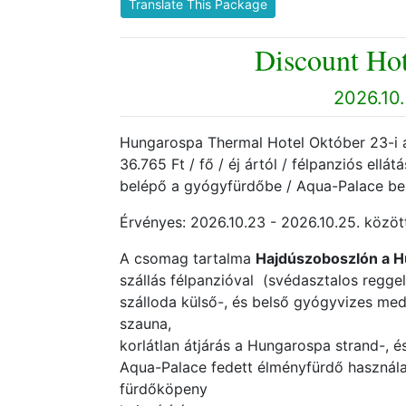
Translate This Package
Discount Hot
2026.10.
Hungarospa Thermal Hotel Október 23-i a
36.765 Ft / fő / éj ártól / félpanziós ell
belépő a gyógyfürdőbe / Aqua-Palace belé
Érvényes: 2026.10.23 - 2026.10.25. között
A csomag tartalma
Hajdúszoboszlón a 
szállás félpanzióval (svédasztalos reggel
szálloda külső-, és belső gyógyvizes me
szauna,
korlátlan átjárás a Hungarospa strand-, 
Aqua-Palace fedett élményfürdő használa
fürdőköpeny