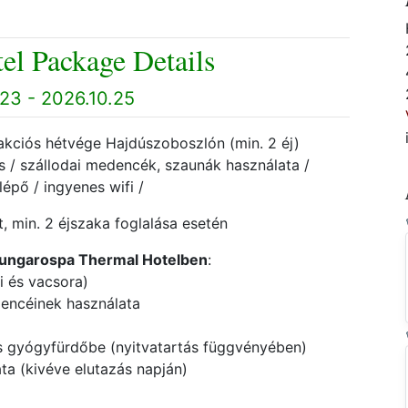
el Package Details
23 - 2026.10.25
kciós hétvége Hajdúszoboszlón (min. 2 éj)
átás / szállodai medencék, szaunák használata /
pő / ingyenes wifi /
, min. 2 éjszaka foglalása esetén
Hungarospa Thermal Hotelben
:
i és vacsora)
dencéinek használata
és gyógyfürdőbe (nyitvatartás függvényében)
ta (kivéve elutazás napján)