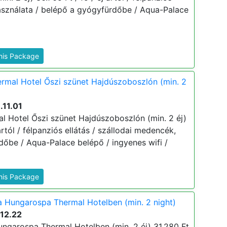
használata / belépő a gyógyfürdőbe / Aqua-Palace
This Package
rmal Hotel Őszi szünet Hajdúszoboszlón (min. 2
.11.01
 Hotel Őszi szünet Hajdúszoboszlón (min. 2 éj)
ártól / félpanziós ellátás / szállodai medencék,
dőbe / Aqua-Palace belépő / ingyenes wifi /
This Package
a Hungarospa Thermal Hotelben (min. 2 night)
.12.22
ungarospa Thermal Hotelben (min. 2 éj) 31.280 Ft