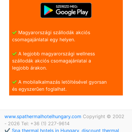
Magyarországi szállodák akciós
csomagajánlatai egy helyen.
A legjobb magyarországi wellness
szállodák akciós csomagajánlatai a
legjobb árakon.
A mobilalkalmazás letöltésével gyorsan
és egyszerũen foglalhat.
www.spathermalhotelhungary.com
Copyright © 2002
- 2026 Tel: +36 (1) 227-9614
✔️ Spa thermal hotels in Hungary, discount thermal