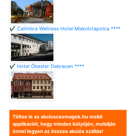
✔️ Calimbra Wellness Hotel Miskolctapolca ****
✔️ Hotel Óbester Debrecen ****
Töltse le az akcioscsomagok.hu mobil
applikációt, hogy minden kütyüjén, mobilján
önnel legyen az összes akciós szállás!