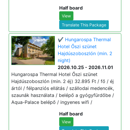
Half board
View
Translate This Package
✔️ Hungarospa Thermal
Hotel Őszi szünet
Hajdúszoboszlón (min. 2
night)
2026.10.25 - 2026.11.01
Hungarospa Thermal Hotel Őszi szünet
Hajdúszoboszlón (min. 2 éj) 32.895 Ft / fő / éj
ártól / félpanziós ellátás / szállodai medencék,
szaunák használata / belépő a gyógyfürdőbe /
Aqua-Palace belépő / ingyenes wifi /
Half board
View