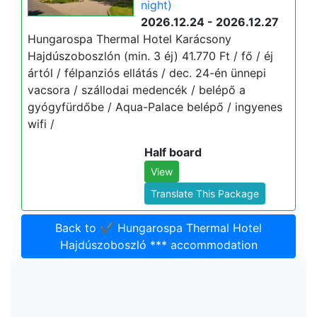
night)
2026.12.24 - 2026.12.27
Hungarospa Thermal Hotel Karácsony
Hajdúszoboszlón (min. 3 éj) 41.770 Ft / fő / éj
ártól / félpanziós ellátás / dec. 24-én ünnepi
vacsora / szállodai medencék / belépő a
gyógyfürdőbe / Aqua-Palace belépő / ingyenes
wifi /
Half board
View
Translate This Package
Back to ✔️ Hungarospa Thermal Hotel
Hajdúszoboszló *** accommodation