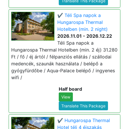
Translate This Package
✔️ Téli Spa napok a
Hungarospa Thermal
Hotelben (min. 2 night)
2026.11.01 - 2026.12.22
Téli Spa napok a
Hungarospa Thermal Hotelben (min. 2 éj) 31.280
Ft / fő / éj ártól / félpanziós ellátás / szállodai
medencék, szaunák használata / belépő a
gyógyfürdőbe / Aqua-Palace belépő / ingyenes
wifi /
Half board
View
Translate This Package
✔️ Hungarospa Thermal
Hotel téli 4 éjszakás