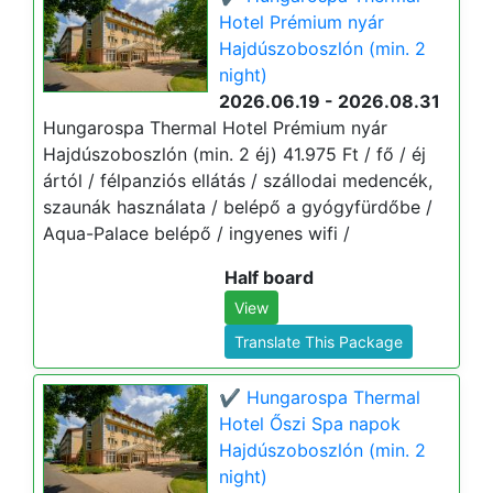
Hotel Prémium nyár
Hajdúszoboszlón (min. 2
night)
2026.06.19 - 2026.08.31
Hungarospa Thermal Hotel Prémium nyár
Hajdúszoboszlón (min. 2 éj) 41.975 Ft / fő / éj
ártól / félpanziós ellátás / szállodai medencék,
szaunák használata / belépő a gyógyfürdőbe /
Aqua-Palace belépő / ingyenes wifi /
Half board
View
Translate This Package
✔️ Hungarospa Thermal
Hotel Őszi Spa napok
Hajdúszoboszlón (min. 2
night)