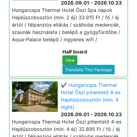
2026.09.01 - 2026.10.23
Hungarospa Thermal Hotel Őszi Spa napok
Hajdúszoboszlón (min. 2 éj) 33.915 Ft / fő / éj
ártól / félpanziós ellátás / szállodai medencék,
szaunák használata / belépő a gyógyfürdőbe /
Aqua-Palace belépő / ingyenes wifi /
Half board
View
Translate This Package
✔️ Hungarospa Thermal
Hotel Őszi pihentető 4-es
Hajdúszoboszlón (min. 4
night)
2026.09.01 - 2026.10.23
Hungarospa Thermal Hotel Őszi pihentető 4-es
Hajdúszoboszlón (min. 4 éj) 32.895 Ft / fő / éj
ártól / félpanziós ellátás / szállodai medencék,