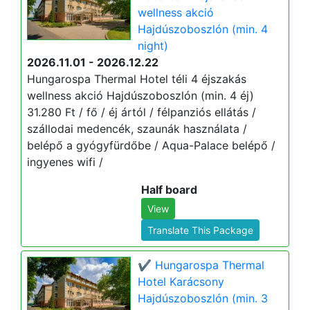
wellness akció
Hajdúszoboszlón (min. 4
night)
2026.11.01 - 2026.12.22
Hungarospa Thermal Hotel téli 4 éjszakás
wellness akció Hajdúszoboszlón (min. 4 éj)
31.280 Ft / fő / éj ártól / félpanziós ellátás /
szállodai medencék, szaunák használata /
belépő a gyógyfürdőbe / Aqua-Palace belépő /
ingyenes wifi /
Half board
View
Translate This Package
✔️ Hungarospa Thermal
Hotel Karácsony
Hajdúszoboszlón (min. 3