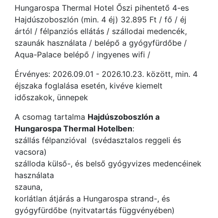
Hungarospa Thermal Hotel Őszi pihentető 4-es
Hajdúszoboszlón (min. 4 éj) 32.895 Ft / fő / éj
ártól / félpanziós ellátás / szállodai medencék,
szaunák használata / belépő a gyógyfürdőbe /
Aqua-Palace belépő / ingyenes wifi /
Érvényes: 2026.09.01 - 2026.10.23. között, min. 4
éjszaka foglalása esetén, kivéve kiemelt
időszakok, ünnepek
A csomag tartalma
Hajdúszoboszlón a
Hungarospa Thermal Hotelben
:
szállás félpanzióval (svédasztalos reggeli és
vacsora)
szálloda külső-, és belső gyógyvizes medencéinek
használata
szauna,
korlátlan átjárás a Hungarospa strand-, és
gyógyfürdőbe (nyitvatartás függvényében)