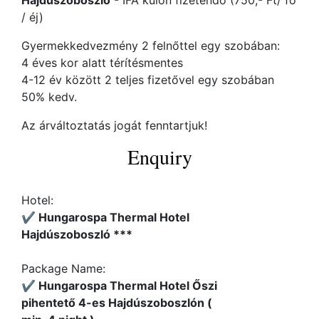
Hajdúszoboszló
- IFA külön fizetendő (750,- Ft/ fő
/ éj)
Gyermekkedvezmény 2 felnőttel egy szobában:
4 éves kor alatt térítésmentes
4-12 év között 2 teljes fizetővel egy szobában
50% kedv.
Az árváltoztatás jogát fenntartjuk!
Enquiry
Hotel:
✔️ Hungarospa Thermal Hotel
Hajdúszoboszló ***
Package Name:
✔️ Hungarospa Thermal Hotel Őszi
pihentető 4-es Hajdúszoboszlón (