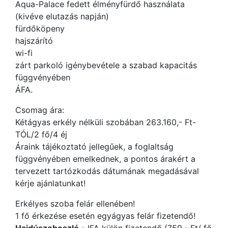
Aqua-Palace fedett élményfürdő használata
(kivéve elutazás napján)
fürdőköpeny
hajszárító
wi-fi
zárt parkoló igénybevétele a szabad kapacitás
függvényében
ÁFA.
Csomag ára:
Kétágyas erkély nélküli szobában 263.160,- Ft-
TÓL/2 fő/4 éj
Áraink tájékoztató jellegűek, a foglaltság
függvényében emelkednek, a pontos árakért a
tervezett tartózkodás dátumának megadásával
kérje ajánlatunkat!
Erkélyes szoba felár ellenében!
1 fő érkezése esetén egyágyas felár fizetendő!