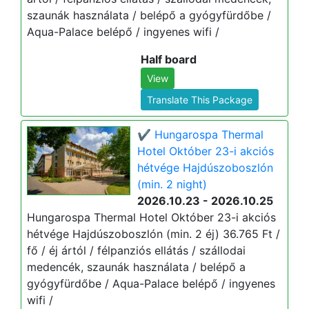
szaunák használata / belépő a gyógyfürdőbe /
Aqua-Palace belépő / ingyenes wifi /
Half board
View
Translate This Package
✔️ Hungarospa Thermal
Hotel Október 23-i akciós
hétvége Hajdúszoboszlón
(min. 2 night)
2026.10.23 - 2026.10.25
Hungarospa Thermal Hotel Október 23-i akciós
hétvége Hajdúszoboszlón (min. 2 éj) 36.765 Ft /
fő / éj ártól / félpanziós ellátás / szállodai
medencék, szaunák használata / belépő a
gyógyfürdőbe / Aqua-Palace belépő / ingyenes
wifi /