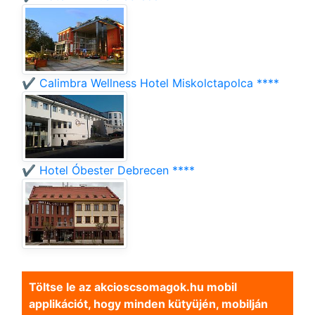
✔️ Calimbra Wellness Hotel Miskolctapolca ****
✔️ Hotel Óbester Debrecen ****
Töltse le az akcioscsomagok.hu mobil
applikációt, hogy minden kütyüjén, mobilján