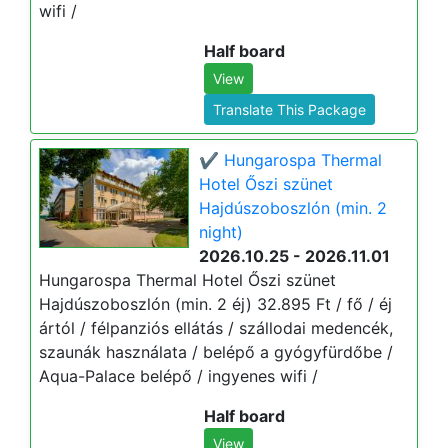
wifi /
Half board
View
Translate This Package
✔️ Hungarospa Thermal
Hotel Őszi szünet
Hajdúszoboszlón (min. 2
night)
2026.10.25 - 2026.11.01
Hungarospa Thermal Hotel Őszi szünet
Hajdúszoboszlón (min. 2 éj) 32.895 Ft / fő / éj
ártól / félpanziós ellátás / szállodai medencék,
szaunák használata / belépő a gyógyfürdőbe /
Aqua-Palace belépő / ingyenes wifi /
Half board
View