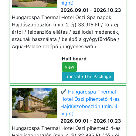
night)
2026.09.01 - 2026.10.23
Hungarospa Thermal Hotel Őszi Spa napok
Hajdúszoboszlón (min. 2 éj) 33.915 Ft / fő / éj
ártól / félpanziós ellátás / szállodai medencék,
szaunák használata / belépő a gyógyfürdőbe /
Aqua-Palace belépő / ingyenes wifi /
Half board
View
Translate This Package
✔️ Hungarospa Thermal
Hotel Őszi pihentető 4-es
Hajdúszoboszlón (min. 4
night)
2026.09.01 - 2026.10.23
Hungarospa Thermal Hotel Őszi pihentető 4-es
Hajdúszoboszlón (min. 4 éj) 32.895 Ft / fő / éj