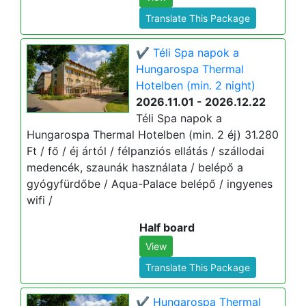
Translate This Package
✔️ Téli Spa napok a
Hungarospa Thermal
Hotelben (min. 2 night)
2026.11.01 - 2026.12.22
Téli Spa napok a
Hungarospa Thermal Hotelben (min. 2 éj) 31.280
Ft / fő / éj ártól / félpanziós ellátás / szállodai
medencék, szaunák használata / belépő a
gyógyfürdőbe / Aqua-Palace belépő / ingyenes
wifi /
Half board
View
Translate This Package
✔️ Hungarospa Thermal