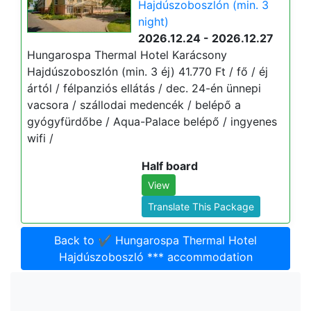
Hajdúszoboszlón (min. 3
night)
2026.12.24 - 2026.12.27
Hungarospa Thermal Hotel Karácsony
Hajdúszoboszlón (min. 3 éj) 41.770 Ft / fő / éj
ártól / félpanziós ellátás / dec. 24-én ünnepi
vacsora / szállodai medencék / belépő a
gyógyfürdőbe / Aqua-Palace belépő / ingyenes
wifi /
Half board
View
Translate This Package
Back to ✔️ Hungarospa Thermal Hotel
Hajdúszoboszló *** accommodation