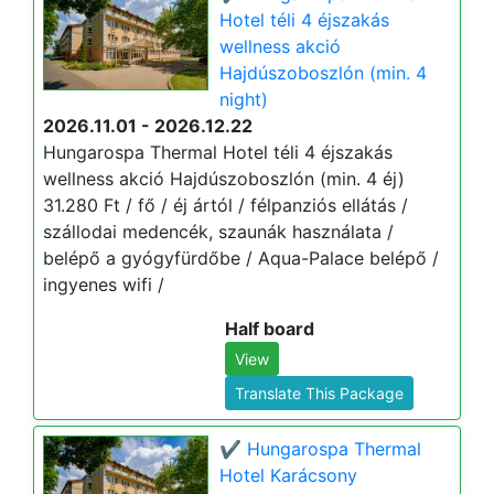
Hotel téli 4 éjszakás
wellness akció
Hajdúszoboszlón (min. 4
night)
2026.11.01 - 2026.12.22
Hungarospa Thermal Hotel téli 4 éjszakás
wellness akció Hajdúszoboszlón (min. 4 éj)
31.280 Ft / fő / éj ártól / félpanziós ellátás /
szállodai medencék, szaunák használata /
belépő a gyógyfürdőbe / Aqua-Palace belépő /
ingyenes wifi /
Half board
View
Translate This Package
✔️ Hungarospa Thermal
Hotel Karácsony