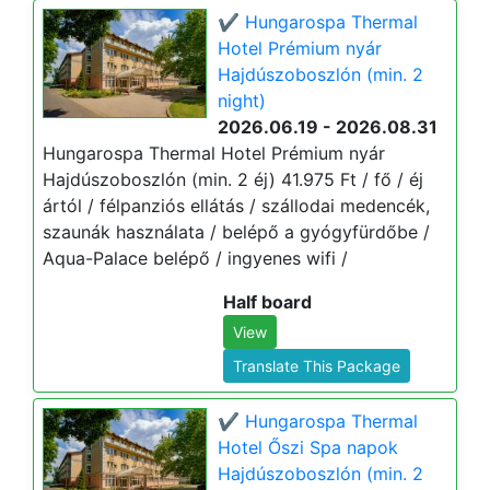
✔️ Hungarospa Thermal
Hotel Prémium nyár
Hajdúszoboszlón (min. 2
night)
2026.06.19 - 2026.08.31
Hungarospa Thermal Hotel Prémium nyár
Hajdúszoboszlón (min. 2 éj) 41.975 Ft / fő / éj
ártól / félpanziós ellátás / szállodai medencék,
szaunák használata / belépő a gyógyfürdőbe /
Aqua-Palace belépő / ingyenes wifi /
Half board
View
Translate This Package
✔️ Hungarospa Thermal
Hotel Őszi Spa napok
Hajdúszoboszlón (min. 2