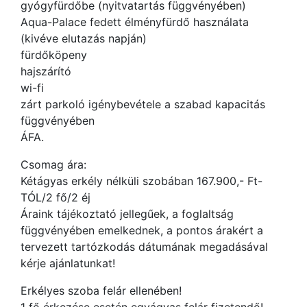
gyógyfürdőbe (nyitvatartás függvényében)
Aqua-Palace fedett élményfürdő használata
(kivéve elutazás napján)
fürdőköpeny
hajszárító
wi-fi
zárt parkoló igénybevétele a szabad kapacitás
függvényében
ÁFA.
Csomag ára:
Kétágyas erkély nélküli szobában 167.900,- Ft-
TÓL/2 fő/2 éj
Áraink tájékoztató jellegűek, a foglaltság
függvényében emelkednek, a pontos árakért a
tervezett tartózkodás dátumának megadásával
kérje ajánlatunkat!
Erkélyes szoba felár ellenében!