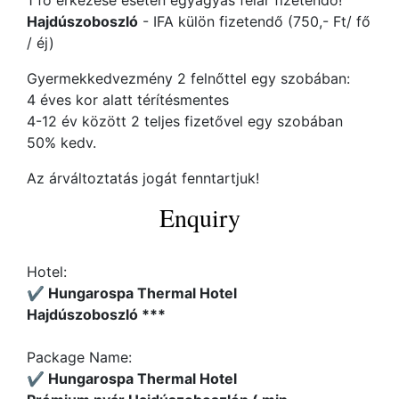
1 fő érkezése esetén egyágyas felár fizetendő!
Hajdúszoboszló
- IFA külön fizetendő (750,- Ft/ fő
/ éj)
Gyermekkedvezmény 2 felnőttel egy szobában:
4 éves kor alatt térítésmentes
4-12 év között 2 teljes fizetővel egy szobában
50% kedv.
Az árváltoztatás jogát fenntartjuk!
Enquiry
Hotel:
✔️ Hungarospa Thermal Hotel
Hajdúszoboszló ***
Package Name:
✔️ Hungarospa Thermal Hotel