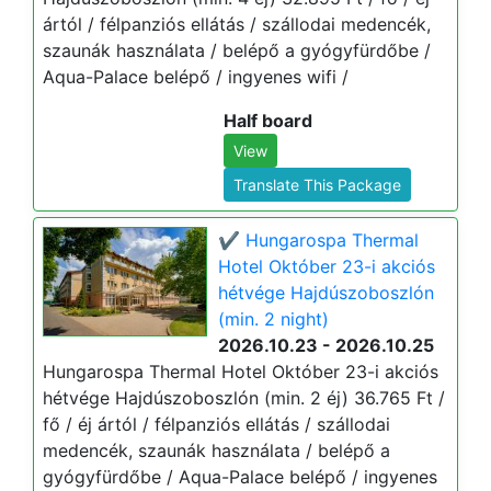
ártól / félpanziós ellátás / szállodai medencék,
szaunák használata / belépő a gyógyfürdőbe /
Aqua-Palace belépő / ingyenes wifi /
Half board
View
Translate This Package
✔️ Hungarospa Thermal
Hotel Október 23-i akciós
hétvége Hajdúszoboszlón
(min. 2 night)
2026.10.23 - 2026.10.25
Hungarospa Thermal Hotel Október 23-i akciós
hétvége Hajdúszoboszlón (min. 2 éj) 36.765 Ft /
fő / éj ártól / félpanziós ellátás / szállodai
medencék, szaunák használata / belépő a
gyógyfürdőbe / Aqua-Palace belépő / ingyenes