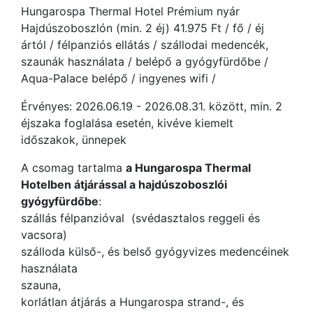
Hungarospa Thermal Hotel Prémium nyár
Hajdúszoboszlón (min. 2 éj) 41.975 Ft / fő / éj
ártól / félpanziós ellátás / szállodai medencék,
szaunák használata / belépő a gyógyfürdőbe /
Aqua-Palace belépő / ingyenes wifi /
Érvényes: 2026.06.19 - 2026.08.31. között, min. 2
éjszaka foglalása esetén, kivéve kiemelt
időszakok, ünnepek
A csomag tartalma
a Hungarospa Thermal
Hotelben átjárással a hajdúszoboszlói
gyógyfürdőbe
:
szállás félpanzióval (svédasztalos reggeli és
vacsora)
szálloda külső-, és belső gyógyvizes medencéinek
használata
szauna,
korlátlan átjárás a Hungarospa strand-, és