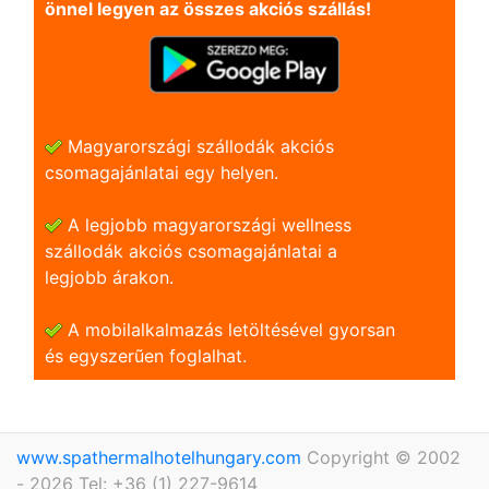
önnel legyen az összes akciós szállás!
Magyarországi szállodák akciós
csomagajánlatai egy helyen.
A legjobb magyarországi wellness
szállodák akciós csomagajánlatai a
legjobb árakon.
A mobilalkalmazás letöltésével gyorsan
és egyszerũen foglalhat.
www.spathermalhotelhungary.com
Copyright © 2002
- 2026 Tel: +36 (1) 227-9614