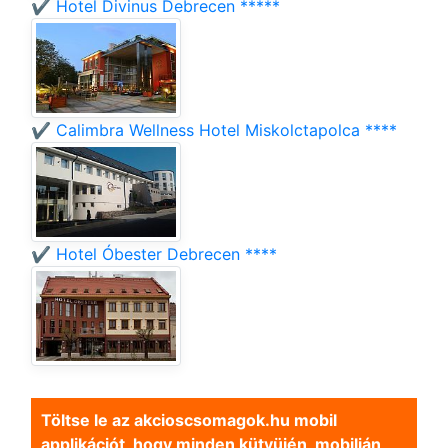
✔️ Hotel Divinus Debrecen *****
✔️ Calimbra Wellness Hotel Miskolctapolca ****
✔️ Hotel Óbester Debrecen ****
Töltse le az akcioscsomagok.hu mobil
applikációt, hogy minden kütyüjén, mobilján