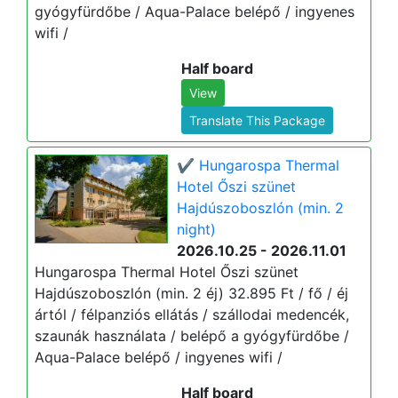
gyógyfürdőbe / Aqua-Palace belépő / ingyenes
wifi /
Half board
View
Translate This Package
✔️ Hungarospa Thermal
Hotel Őszi szünet
Hajdúszoboszlón (min. 2
night)
2026.10.25 - 2026.11.01
Hungarospa Thermal Hotel Őszi szünet
Hajdúszoboszlón (min. 2 éj) 32.895 Ft / fő / éj
ártól / félpanziós ellátás / szállodai medencék,
szaunák használata / belépő a gyógyfürdőbe /
Aqua-Palace belépő / ingyenes wifi /
Half board