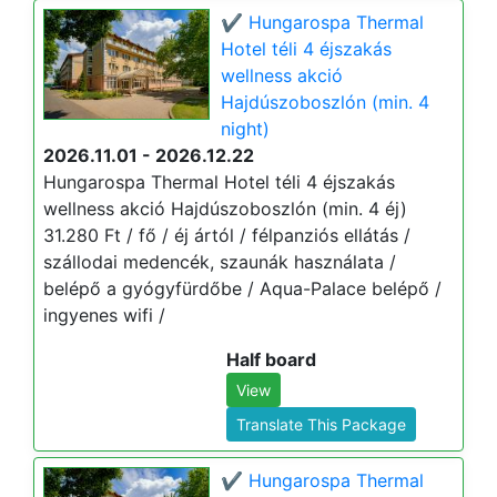
✔️ Hungarospa Thermal
Hotel téli 4 éjszakás
wellness akció
Hajdúszoboszlón (min. 4
night)
2026.11.01 - 2026.12.22
Hungarospa Thermal Hotel téli 4 éjszakás
wellness akció Hajdúszoboszlón (min. 4 éj)
31.280 Ft / fő / éj ártól / félpanziós ellátás /
szállodai medencék, szaunák használata /
belépő a gyógyfürdőbe / Aqua-Palace belépő /
ingyenes wifi /
Half board
View
Translate This Package
✔️ Hungarospa Thermal