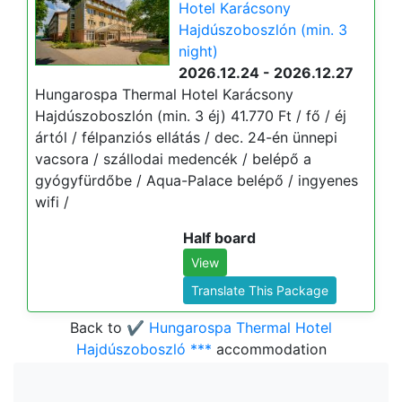
Hotel Karácsony
Hajdúszoboszlón (min. 3
night)
2026.12.24 - 2026.12.27
Hungarospa Thermal Hotel Karácsony
Hajdúszoboszlón (min. 3 éj) 41.770 Ft / fő / éj
ártól / félpanziós ellátás / dec. 24-én ünnepi
vacsora / szállodai medencék / belépő a
gyógyfürdőbe / Aqua-Palace belépő / ingyenes
wifi /
Half board
View
Translate This Package
Back to
✔️ Hungarospa Thermal Hotel
Hajdúszoboszló ***
accommodation