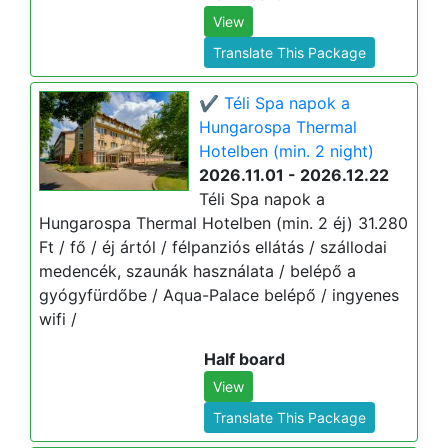
View
Translate This Package
✔️ Téli Spa napok a
Hungarospa Thermal
Hotelben (min. 2 night)
2026.11.01 - 2026.12.22
Téli Spa napok a
Hungarospa Thermal Hotelben (min. 2 éj) 31.280
Ft / fő / éj ártól / félpanziós ellátás / szállodai
medencék, szaunák használata / belépő a
gyógyfürdőbe / Aqua-Palace belépő / ingyenes
wifi /
Half board
View
Translate This Package