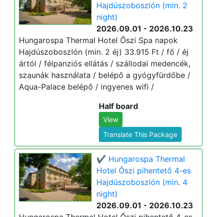
Hajdúszoboszlón (min. 2
night)
2026.09.01 - 2026.10.23
Hungarospa Thermal Hotel Őszi Spa napok
Hajdúszoboszlón (min. 2 éj) 33.915 Ft / fő / éj
ártól / félpanziós ellátás / szállodai medencék,
szaunák használata / belépő a gyógyfürdőbe /
Aqua-Palace belépő / ingyenes wifi /
Half board
View
Translate This Package
✔️ Hungarospa Thermal
Hotel Őszi pihentető 4-es
Hajdúszoboszlón (min. 4
night)
2026.09.01 - 2026.10.23