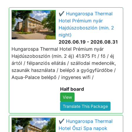
✔️ Hungarospa Thermal
Hotel Prémium nyár
Hajdúszoboszlón (min. 2
night)
2026.06.19 - 2026.08.31
Hungarospa Thermal Hotel Prémium nyár
Hajdúszoboszlón (min. 2 éj) 41.975 Ft / fő / éj
ártól / félpanziós ellátás / szállodai medencék,
szaunák használata / belépő a gyógyfürdőbe /
Aqua-Palace belépő / ingyenes wifi /
Half board
View
Translate This Package
✔️ Hungarospa Thermal
Hotel Őszi Spa napok