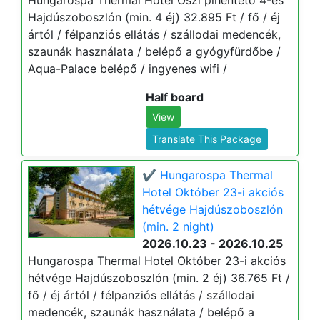
Hungarospa Thermal Hotel Őszi pihentető 4-es
Hajdúszoboszlón (min. 4 éj) 32.895 Ft / fő / éj
ártól / félpanziós ellátás / szállodai medencék,
szaunák használata / belépő a gyógyfürdőbe /
Aqua-Palace belépő / ingyenes wifi /
Half board
View
Translate This Package
✔️ Hungarospa Thermal
Hotel Október 23-i akciós
hétvége Hajdúszoboszlón
(min. 2 night)
2026.10.23 - 2026.10.25
Hungarospa Thermal Hotel Október 23-i akciós
hétvége Hajdúszoboszlón (min. 2 éj) 36.765 Ft /
fő / éj ártól / félpanziós ellátás / szállodai
medencék, szaunák használata / belépő a