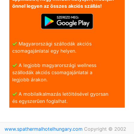
önnel legyen az összes akciós szállás!
Magyarországi szállodák akciós
csomagajánlatai egy helyen.
A legjobb magyarországi wellness
szállodák akciós csomagajánlatai a
legjobb árakon.
A mobilalkalmazás letöltésével gyorsan
és egyszerũen foglalhat.
www.spathermalhotelhungary.com
Copyright © 2002