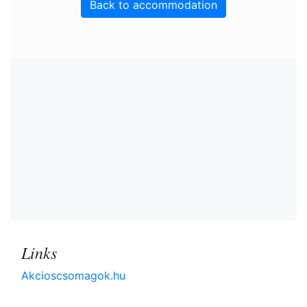
Back to accommodation
Links
Akcioscsomagok.hu