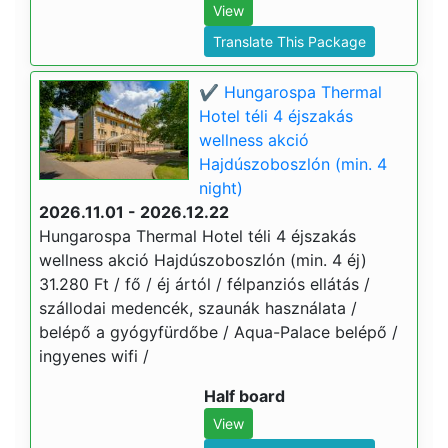
View
Translate This Package
✔️ Hungarospa Thermal
Hotel téli 4 éjszakás
wellness akció
Hajdúszoboszlón (min. 4
night)
2026.11.01 - 2026.12.22
Hungarospa Thermal Hotel téli 4 éjszakás
wellness akció Hajdúszoboszlón (min. 4 éj)
31.280 Ft / fő / éj ártól / félpanziós ellátás /
szállodai medencék, szaunák használata /
belépő a gyógyfürdőbe / Aqua-Palace belépő /
ingyenes wifi /
Half board
View