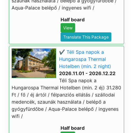
szaunák használata / belépő a gyógyfürdőbe /
Aqua-Palace belépő / ingyenes wifi /
Half board
View
Translate This Package
✔️ Téli Spa napok a
Hungarospa Thermal
Hotelben (min. 2 night)
2026.11.01 - 2026.12.22
Téli Spa napok a
Hungarospa Thermal Hotelben (min. 2 éj) 31.280
Ft / fő / éj ártól / félpanziós ellátás / szállodai
medencék, szaunák használata / belépő a
gyógyfürdőbe / Aqua-Palace belépő / ingyenes
wifi /
Half board