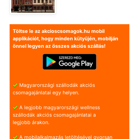
Töltse le az akcioscsomagok.hu mobil
applikációt, hogy minden kütyüjén, mobilján
önnel legyen az összes akciós szállás!
Magyarországi szállodák akciós
csomagajánlatai egy helyen.
A legjobb magyarországi wellness
szállodák akciós csomagajánlatai a
legjobb árakon.
A mobilalkalmazás letöltésével gyorsan