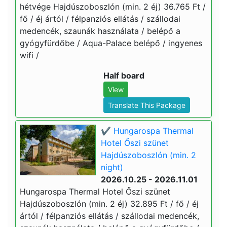
hétvége Hajdúszoboszlón (min. 2 éj) 36.765 Ft /
fő / éj ártól / félpanziós ellátás / szállodai
medencék, szaunák használata / belépő a
gyógyfürdőbe / Aqua-Palace belépő / ingyenes
wifi /
Half board
View
Translate This Package
✔️ Hungarospa Thermal
Hotel Őszi szünet
Hajdúszoboszlón (min. 2
night)
2026.10.25 - 2026.11.01
Hungarospa Thermal Hotel Őszi szünet
Hajdúszoboszlón (min. 2 éj) 32.895 Ft / fő / éj
ártól / félpanziós ellátás / szállodai medencék,