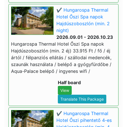
✔️ Hungarospa Thermal
Hotel Őszi Spa napok
Hajdúszoboszlón (min. 2
night)
2026.09.01 - 2026.10.23
Hungarospa Thermal Hotel Őszi Spa napok
Hajdúszoboszlón (min. 2 éj) 33.915 Ft / fő / éj
ártól / félpanziós ellátás / szállodai medencék,
szaunák használata / belépő a gyógyfürdőbe /
Aqua-Palace belépő / ingyenes wifi /
Half board
View
Translate This Package
✔️ Hungarospa Thermal
Hotel Őszi pihentető 4-es