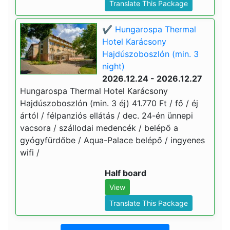
Translate This Package
✔️ Hungarospa Thermal
Hotel Karácsony
Hajdúszoboszlón (min. 3
night)
2026.12.24 - 2026.12.27
Hungarospa Thermal Hotel Karácsony
Hajdúszoboszlón (min. 3 éj) 41.770 Ft / fő / éj
ártól / félpanziós ellátás / dec. 24-én ünnepi
vacsora / szállodai medencék / belépő a
gyógyfürdőbe / Aqua-Palace belépő / ingyenes
wifi /
Half board
View
Translate This Package