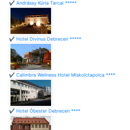
✔️ Andrássy Kúria Tarcal *****
✔️ Hotel Divinus Debrecen *****
✔️ Calimbra Wellness Hotel Miskolctapolca ****
✔️ Hotel Óbester Debrecen ****