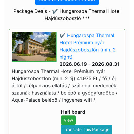
Package Deals - ✔️ Hungarospa Thermal Hotel
Hajdúszoboszló ***
✔️ Hungarospa Thermal
Hotel Prémium nyár
Hajdúszoboszlón (min. 2
night)
2026.06.19 - 2026.08.31
Hungarospa Thermal Hotel Prémium nyár
Hajdúszoboszlón (min. 2 éj) 41.975 Ft / fő / éj
ártól / félpanziós ellátás / szállodai medencék,
szaunák használata / belépő a gyógyfürdőbe /
Aqua-Palace belépő / ingyenes wifi /
Half board
View
Translate This Package