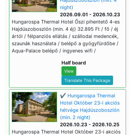
Hajdúszoboszlón (min. 4
night)
2026.09.01 - 2026.10.23
Hungarospa Thermal Hotel Őszi pihentető 4-es
Hajdúszoboszlón (min. 4 éj) 32.895 Ft / fő / éj
ártól / félpanziós ellátás / szállodai medencék,
szaunák használata / belépő a gyógyfürdőbe /
Aqua-Palace belépő / ingyenes wifi /
Half board
View
Translate This Package
✔️ Hungarospa Thermal
Hotel Október 23-i akciós
hétvége Hajdúszoboszlón
(min. 2 night)
2026.10.23 - 2026.10.25
Hungarospa Thermal Hotel Október 23-i akciós