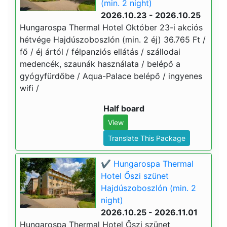
(min. 2 night)
2026.10.23 - 2026.10.25
Hungarospa Thermal Hotel Október 23-i akciós
hétvége Hajdúszoboszlón (min. 2 éj) 36.765 Ft /
fő / éj ártól / félpanziós ellátás / szállodai
medencék, szaunák használata / belépő a
gyógyfürdőbe / Aqua-Palace belépő / ingyenes
wifi /
Half board
View
Translate This Package
✔️ Hungarospa Thermal
Hotel Őszi szünet
Hajdúszoboszlón (min. 2
night)
2026.10.25 - 2026.11.01
Hungarospa Thermal Hotel Őszi szünet