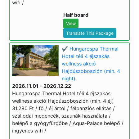
wifi /
Half board
View
Translate This Package
✔️ Hungarospa Thermal
Hotel téli 4 éjszakás
wellness akció
Hajdúszoboszlón (min. 4
night)
2026.11.01 - 2026.12.22
Hungarospa Thermal Hotel téli 4 éjszakás
wellness akció Hajdúszoboszlón (min. 4 éj)
31.280 Ft / fő / éj ártól / félpanziós ellátás /
szállodai medencék, szaunák használata /
belépő a gyógyfürdőbe / Aqua-Palace belépő /
ingyenes wifi /