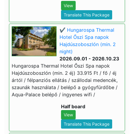
View
Translate This Package
✔️ Hungarospa Thermal
Hotel Őszi Spa napok
Hajdúszoboszlón (min. 2
night)
2026.09.01 - 2026.10.23
Hungarospa Thermal Hotel Őszi Spa napok
Hajdúszoboszlón (min. 2 éj) 33.915 Ft / fő / éj
ártól / félpanziós ellátás / szállodai medencék,
szaunák használata / belépő a gyógyfürdőbe /
Aqua-Palace belépő / ingyenes wifi /
Half board
View
Translate This Package