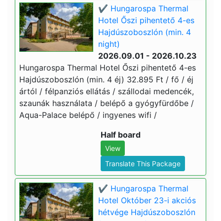
✔️ Hungarospa Thermal
Hotel Őszi pihentető 4-es
Hajdúszoboszlón (min. 4
night)
2026.09.01 - 2026.10.23
Hungarospa Thermal Hotel Őszi pihentető 4-es
Hajdúszoboszlón (min. 4 éj) 32.895 Ft / fő / éj
ártól / félpanziós ellátás / szállodai medencék,
szaunák használata / belépő a gyógyfürdőbe /
Aqua-Palace belépő / ingyenes wifi /
Half board
View
Translate This Package
✔️ Hungarospa Thermal
Hotel Október 23-i akciós
hétvége Hajdúszoboszlón