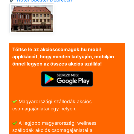
Töltse le az akcioscsomagok.hu mobil
applikációt, hogy minden kütyüjén, mobilján
önnel legyen az összes akciós szállás!
Magyarországi szállodák akciós
csomagajánlatai egy helyen.
A legjobb magyarországi wellness
szállodák akciós csomagajánlatai a