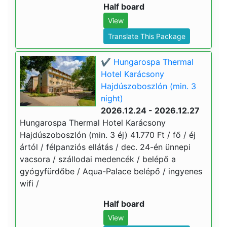
Half board
View
Translate This Package
✔️ Hungarospa Thermal
Hotel Karácsony
Hajdúszoboszlón (min. 3
night)
2026.12.24 - 2026.12.27
Hungarospa Thermal Hotel Karácsony
Hajdúszoboszlón (min. 3 éj) 41.770 Ft / fő / éj
ártól / félpanziós ellátás / dec. 24-én ünnepi
vacsora / szállodai medencék / belépő a
gyógyfürdőbe / Aqua-Palace belépő / ingyenes
wifi /
Half board
View