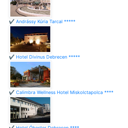
✔️ Andrássy Kúria Tarcal *****
✔️ Hotel Divinus Debrecen *****
✔️ Calimbra Wellness Hotel Miskolctapolca ****
✔️ Hotel Óbester Debrecen ****