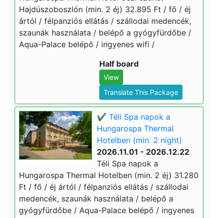
Hajdúszoboszlón (min. 2 éj) 32.895 Ft / fő / éj
ártól / félpanziós ellátás / szállodai medencék,
szaunák használata / belépő a gyógyfürdőbe /
Aqua-Palace belépő / ingyenes wifi /
Half board
View
Translate This Package
✔️ Téli Spa napok a
Hungarospa Thermal
Hotelben (min. 2 night)
2026.11.01 - 2026.12.22
Téli Spa napok a
Hungarospa Thermal Hotelben (min. 2 éj) 31.280
Ft / fő / éj ártól / félpanziós ellátás / szállodai
medencék, szaunák használata / belépő a
gyógyfürdőbe / Aqua-Palace belépő / ingyenes