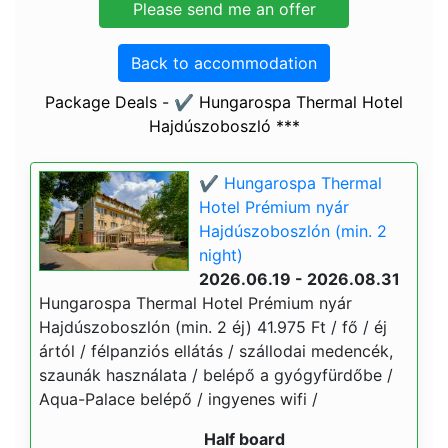
Back to accommodation
Package Deals - ✔️ Hungarospa Thermal Hotel
Hajdúszoboszló ***
✔️ Hungarospa Thermal
Hotel Prémium nyár
Hajdúszoboszlón (min. 2
night)
2026.06.19 - 2026.08.31
Hungarospa Thermal Hotel Prémium nyár
Hajdúszoboszlón (min. 2 éj) 41.975 Ft / fő / éj
ártól / félpanziós ellátás / szállodai medencék,
szaunák használata / belépő a gyógyfürdőbe /
Aqua-Palace belépő / ingyenes wifi /
Half board