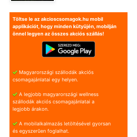
Töltse le az akcioscsomagok.hu mobil
applikációt, hogy minden kütyüjén, mobilján
önnel legyen az összes akciós szállás!
Magyarországi szállodák akciós
csomagajánlatai egy helyen.
A legjobb magyarországi wellness
szállodák akciós csomagajánlatai a
legjobb árakon.
A mobilalkalmazás letöltésével gyorsan
és egyszerũen foglalhat.