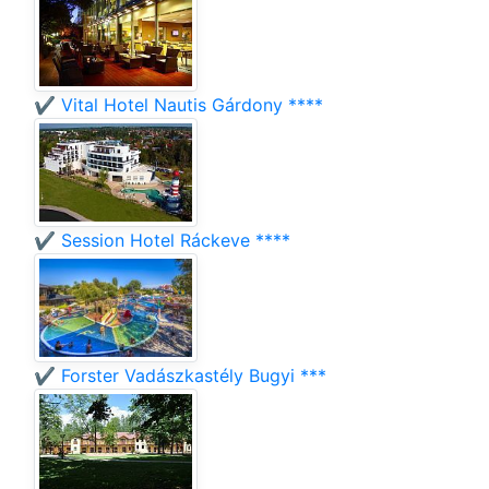
✔️ Vital Hotel Nautis Gárdony ****
✔️ Session Hotel Ráckeve ****
✔️ Forster Vadászkastély Bugyi ***