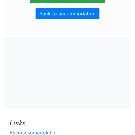
Back to accommodation
Links
Akcioscsomagok.hu