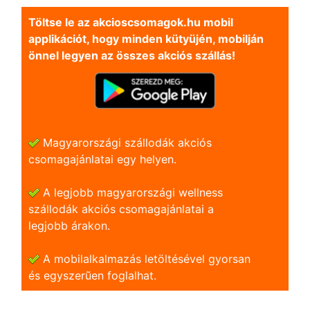
Töltse le az akcioscsomagok.hu mobil
applikációt, hogy minden kütyüjén, mobilján
önnel legyen az összes akciós szállás!
Magyarországi szállodák akciós
csomagajánlatai egy helyen.
A legjobb magyarországi wellness
szállodák akciós csomagajánlatai a
legjobb árakon.
A mobilalkalmazás letöltésével gyorsan
és egyszerũen foglalhat.