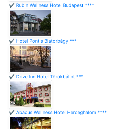
✔️ Rubin Wellness Hotel Budapest ****
✔️ Hotel Pontis Biatorbágy ***
✔️ Drive Inn Hotel Törökbálint ***
✔️ Abacus Wellness Hotel Herceghalom ****