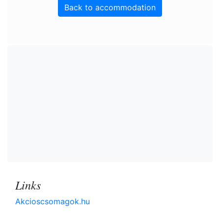
Back to accommodation
Links
Akcioscsomagok.hu