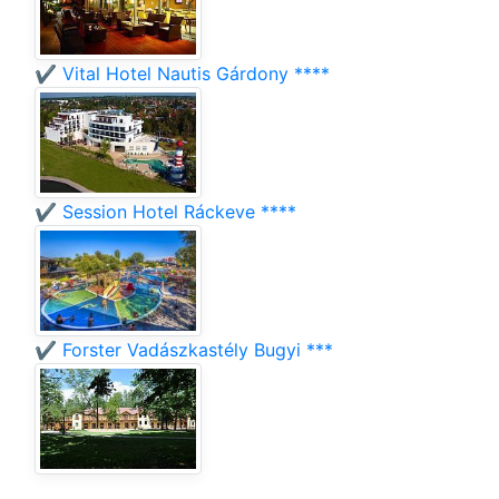
✔️ Vital Hotel Nautis Gárdony ****
✔️ Session Hotel Ráckeve ****
✔️ Forster Vadászkastély Bugyi ***