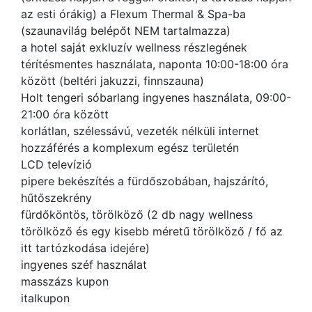
az esti órákig) a Flexum Thermal & Spa-ba
(szaunavilág belépőt NEM tartalmazza)
a hotel saját exkluzív wellness részlegének
térítésmentes használata, naponta 10:00-18:00 óra
között (beltéri jakuzzi, finnszauna)
Holt tengeri sóbarlang ingyenes használata, 09:00-
21:00 óra között
korlátlan, szélessávú, vezeték nélküli internet
hozzáférés a komplexum egész területén
LCD televízió
pipere bekészítés a fürdőszobában, hajszárító,
hűtőszekrény
fürdőköntös, törölköző (2 db nagy wellness
törölköző és egy kisebb méretű törölköző / fő az
itt tartózkodása idejére)
ingyenes széf használat
masszázs kupon
italkupon