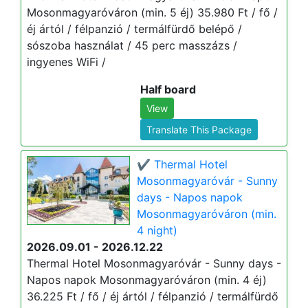
Mosonmagyaróváron (min. 5 éj) 35.980 Ft / fő /
éj ártól / félpanzió / termálfürdő belépő /
sószoba használat / 45 perc masszázs /
ingyenes WiFi /
Half board
View
Translate This Package
✔️ Thermal Hotel
Mosonmagyaróvár - Sunny
days - Napos napok
Mosonmagyaróváron (min.
4 night)
2026.09.01 - 2026.12.22
Thermal Hotel Mosonmagyaróvár - Sunny days -
Napos napok Mosonmagyaróváron (min. 4 éj)
36.225 Ft / fő / éj ártól / félpanzió / termálfürdő