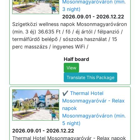
Mosonmagyaróváron (min.
3 night)
2026.09.01 - 2026.12.22
Szigetközi wellness napok Mosonmagyaróváron
(min. 3 éj) 36.635 Ft / fő / éj ártól / félpanzió /
termálfürdő belépő / sószoba használat / 15
perc masszázs / ingyenes WiFi /
Half board
View
Translate This Package
✔️ Thermal Hotel
Mosonmagyaróvár - Relax
napok
Mosonmagyaróváron (min.
5 night)
2026.09.01 - 2026.12.22
Thermal Hotel Mosonmagyaróvár - Relax napok