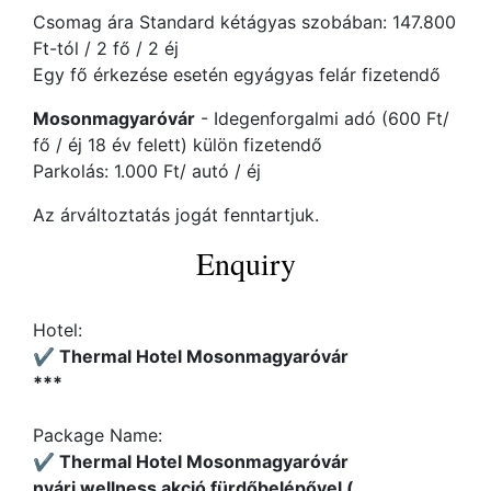
Csomag ára Standard kétágyas szobában: 147.800
Ft-tól / 2 fő / 2 éj
Egy fő érkezése esetén egyágyas felár fizetendő
Mosonmagyaróvár
- Idegenforgalmi adó (600 Ft/
fő / éj 18 év felett) külön fizetendő
Parkolás: 1.000 Ft/ autó / éj
Az árváltoztatás jogát fenntartjuk.
Enquiry
Hotel:
✔️ Thermal Hotel Mosonmagyaróvár
***
Package Name:
✔️ Thermal Hotel Mosonmagyaróvár
nyári wellness akció fürdőbelépővel (