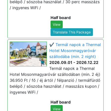
belépő / sószoba használat / 30 perc masszázs
/ ingyenes WiFi /
Half board
View
Translate This Package
✔️ Termál napok a Thermal
Hotel Mosonmagyaróvár
szállodába (min. 2 night)
2026.09.01 - 2026.12.22
Termál napok a Thermal
Hotel Mosonmagyaróvár szállodában (min. 2 éj)
36.950 Ft / fő / éj ártól / félpanzió / termálfürdő
belépő / sószoba használat / masszázs kupon /
ingyenes WiFi /
Half board
View