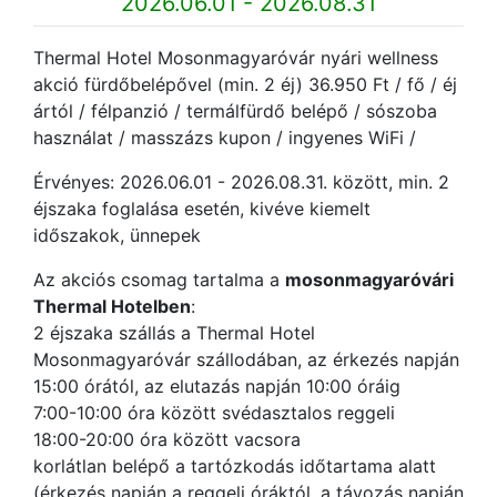
2026.06.01 - 2026.08.31
Thermal Hotel Mosonmagyaróvár nyári wellness
akció fürdőbelépővel (min. 2 éj) 36.950 Ft / fő / éj
ártól / félpanzió / termálfürdő belépő / sószoba
használat / masszázs kupon / ingyenes WiFi /
Érvényes: 2026.06.01 - 2026.08.31. között, min. 2
éjszaka foglalása esetén, kivéve kiemelt
időszakok, ünnepek
Az akciós csomag tartalma a
mosonmagyaróvári
Thermal Hotelben
:
2 éjszaka szállás a Thermal Hotel
Mosonmagyaróvár szállodában, az érkezés napján
15:00 órától, az elutazás napján 10:00 óráig
7:00-10:00 óra között svédasztalos reggeli
18:00-20:00 óra között vacsora
korlátlan belépő a tartózkodás időtartama alatt
(érkezés napján a reggeli óráktól, a távozás napján