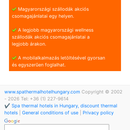
Magyarországi szállodák akciós
csomagajánlatai egy helyen.
A legjobb magyarországi wellness
szállodák akciós csomagajánlatai a
legjobb árakon.
A mobilalkalmazás letöltésével gyorsan
és egyszerũen foglalhat.
www.spathermalhotelhungary.com
Copyright © 2002
- 2026 Tel: +36 (1) 227-9614
✔️ Spa thermal hotels in Hungary, discount thermal
hotels
|
General conditions of use
|
Privacy policy