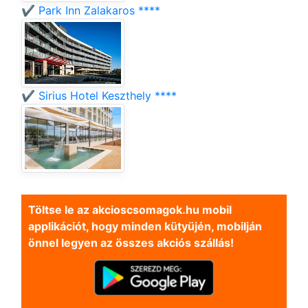
✔️ Park Inn Zalakaros ****
✔️ Sirius Hotel Keszthely ****
Töltse le az akcioscsomagok.hu mobil
applikációt, hogy minden kütyüjén, mobilján
önnel legyen az összes akciós szállás!