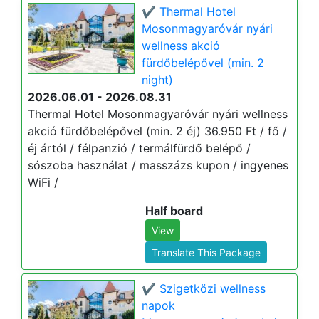
✔️ Thermal Hotel
Mosonmagyaróvár nyári
wellness akció
fürdőbelépővel (min. 2
night)
2026.06.01 - 2026.08.31
Thermal Hotel Mosonmagyaróvár nyári wellness
akció fürdőbelépővel (min. 2 éj) 36.950 Ft / fő /
éj ártól / félpanzió / termálfürdő belépő /
sószoba használat / masszázs kupon / ingyenes
WiFi /
Half board
View
Translate This Package
✔️ Szigetközi wellness
napok