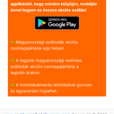
applikációt, hogy minden kütyüjén, mobilján
önnel legyen az összes akciós szállás!
Magyarországi szállodák akciós
csomagajánlatai egy helyen.
A legjobb magyarországi wellness
szállodák akciós csomagajánlatai a
legjobb árakon.
A mobilalkalmazás letöltésével gyorsan
és egyszerũen foglalhat.