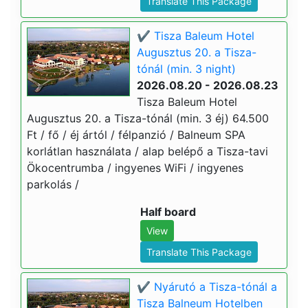
Translate This Package
✔️ Tisza Baleum Hotel
Augusztus 20. a Tisza-
tónál (min. 3 night)
2026.08.20 - 2026.08.23
Tisza Baleum Hotel
Augusztus 20. a Tisza-tónál (min. 3 éj) 64.500
Ft / fő / éj ártól / félpanzió / Balneum SPA
korlátlan használata / alap belépő a Tisza-tavi
Ökocentrumba / ingyenes WiFi / ingyenes
parkolás /
Half board
View
Translate This Package
✔️ Nyárutó a Tisza-tónál a
Tisza Balneum Hotelben