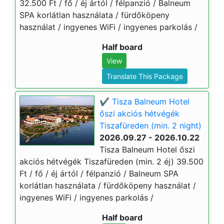
32.500 Ft / fő / éj ártól / félpanzió / Balneum
SPA korlátlan használata / fürdőköpeny
használat / ingyenes WiFi / ingyenes parkolás /
Half board
View
Translate This Package
✔️ Tisza Balneum Hotel
őszi akciós hétvégék
Tiszafüreden (min. 2 night)
2026.09.27 - 2026.10.22
Tisza Balneum Hotel őszi
akciós hétvégék Tiszafüreden (min. 2 éj) 39.500
Ft / fő / éj ártól / félpanzió / Balneum SPA
korlátlan használata / fürdőköpeny használat /
ingyenes WiFi / ingyenes parkolás /
Half board