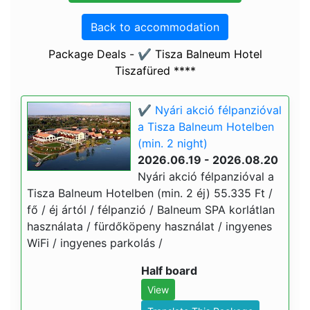
Back to accommodation
Package Deals - ✔️ Tisza Balneum Hotel
Tiszafüred ****
✔️ Nyári akció félpanzióval
a Tisza Balneum Hotelben
(min. 2 night)
2026.06.19 - 2026.08.20
Nyári akció félpanzióval a
Tisza Balneum Hotelben (min. 2 éj) 55.335 Ft /
fő / éj ártól / félpanzió / Balneum SPA korlátlan
használata / fürdőköpeny használat / ingyenes
WiFi / ingyenes parkolás /
Half board
View