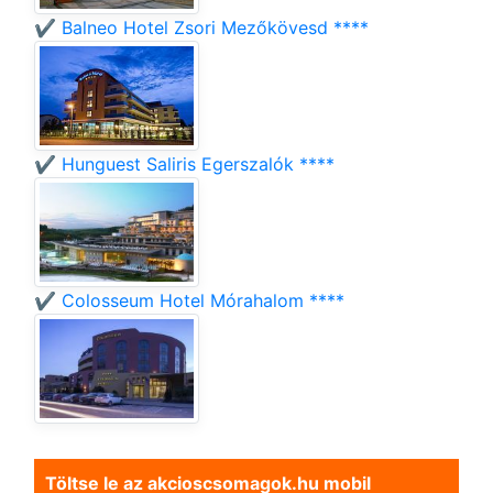
✔️ Balneo Hotel Zsori Mezőkövesd ****
✔️ Hunguest Saliris Egerszalók ****
✔️ Colosseum Hotel Mórahalom ****
Töltse le az akcioscsomagok.hu mobil