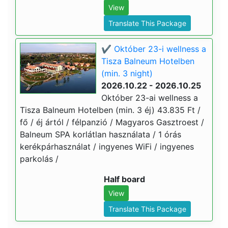
View
Translate This Package
✔️ Október 23-i wellness a
Tisza Balneum Hotelben
(min. 3 night)
2026.10.22 - 2026.10.25
Október 23-ai wellness a
Tisza Balneum Hotelben (min. 3 éj) 43.835 Ft /
fő / éj ártól / félpanzió / Magyaros Gasztroest /
Balneum SPA korlátlan használata / 1 órás
kerékpárhasználat / ingyenes WiFi / ingyenes
parkolás /
Half board
View
Translate This Package