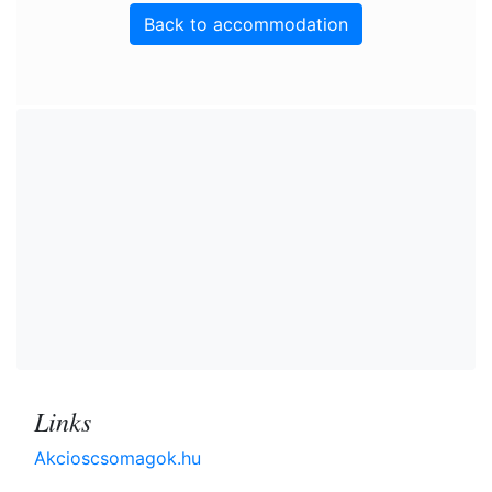
Back to accommodation
Links
Akcioscsomagok.hu