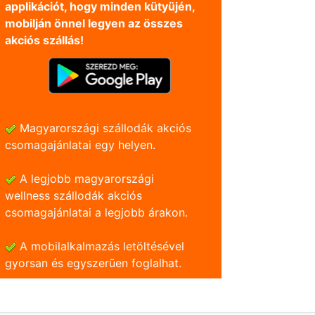
applikációt, hogy minden kütyüjén,
mobilján önnel legyen az összes
akciós szállás!
Magyarországi szállodák akciós
csomagajánlatai egy helyen.
A legjobb magyarországi
wellness szállodák akciós
csomagajánlatai a legjobb árakon.
A mobilalkalmazás letöltésével
gyorsan és egyszerũen foglalhat.