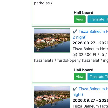
parkolás /
Half board
View
Translate 
✔️ Tisza Balneum H
2 night)
2026.09.27 - 202
Tisza Balneum Hote
éj) 32.500 Ft / fő /
használata / fürdőköpeny használat / in
Half board
View
Translate 
✔️ Tisza Balneum H
night)
2026.09.27 - 202
Tisza Balneum Hote