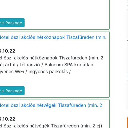
This Package
otel őszi akciós hétköznapok Tiszafüreden (min.
6.10.22
l őszi akciós hétköznapok Tiszafüreden (min. 2
 éj ártól / félpanzió / Balneum SPA korlátlan
gyenes WiFi / ingyenes parkolás /
This Package
otel őszi akciós hétvégék Tiszafüreden (min. 2
6.10.22
l őszi akciós hétvégék Tiszafüreden (min. 2 éj)