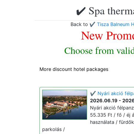
✔️ Spa therma
Back to
✔️ Tisza Balneum H
New Promo
Choose from valid
More discount hotel packages
✔️ Nyári akció félp
2026.06.19 - 202
Nyári akció félpanz
55.335 Ft / fő / éj 
használata / fürdő
parkolás /