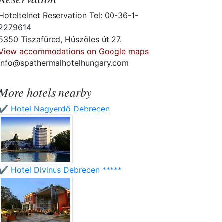
Hoteltelnet Reservation Tel: 00-36-1-
2279614
5350 Tiszafüred, Húszöles út 27.
View accommodations on Google maps
info@spathermalhotelhungary.com
More hotels nearby
✔️ Hotel Nagyerdő Debrecen
✔️ Hotel Divinus Debrecen *****