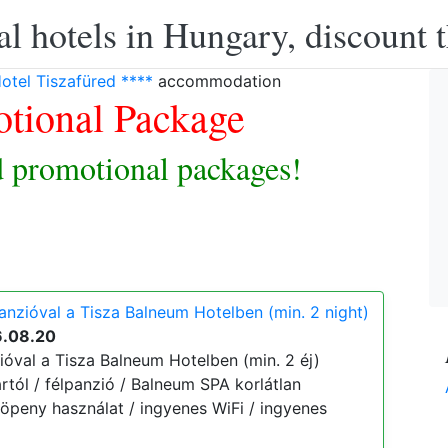
l hotels in Hungary, discount 
otel Tiszafüred ****
accommodation
tional Package
 promotional packages!
anzióval a Tisza Balneum Hotelben (min. 2 night)
6.08.20
ióval a Tisza Balneum Hotelben (min. 2 éj)
ártól / félpanzió / Balneum SPA korlátlan
köpeny használat / ingyenes WiFi / ingyenes