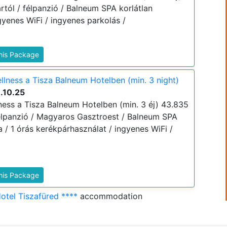
ártól / félpanzió / Balneum SPA korlátlan
gyenes WiFi / ingyenes parkolás /
This Package
llness a Tisza Balneum Hotelben (min. 3 night)
.10.25
ness a Tisza Balneum Hotelben (min. 3 éj) 43.835
/ félpanzió / Magyaros Gasztroest / Balneum SPA
a / 1 órás kerékpárhasználat / ingyenes WiFi /
This Package
otel Tiszafüred ****
accommodation