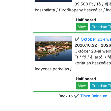
39.500 Ft / fő / éj 
használata / fürdőköpeny használat / in
Half board
View
Translate 
✔️ Október 23-i we
2026.10.22 - 2026
Október 23-ai well
Ft / fő / éj ártól 
korlátlan használat
ingyenes parkolás /
Half board
View
Translate 
Back to
✔️ Tisza Balneum H