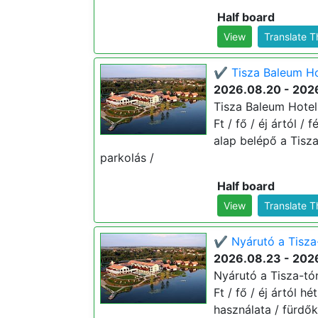
Half board
View
Translate 
✔️ Tisza Baleum Hot
2026.08.20 - 202
Tisza Baleum Hotel
Ft / fő / éj ártól /
alap belépő a Tisz
parkolás /
Half board
View
Translate 
✔️ Nyárutó a Tisza
2026.08.23 - 202
Nyárutó a Tisza-tó
Ft / fő / éj ártól 
használata / fürdő