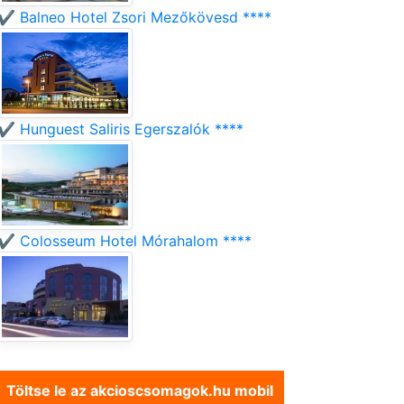
✔️ Balneo Hotel Zsori Mezőkövesd ****
✔️ Hunguest Saliris Egerszalók ****
✔️ Colosseum Hotel Mórahalom ****
Töltse le az akcioscsomagok.hu mobil