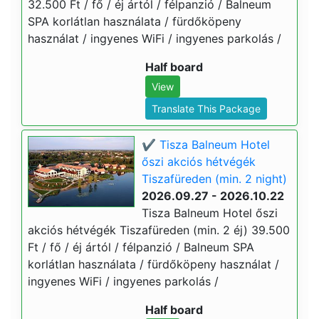
32.500 Ft / fő / éj ártól / félpanzió / Balneum
SPA korlátlan használata / fürdőköpeny
használat / ingyenes WiFi / ingyenes parkolás /
Half board
View
Translate This Package
✔️ Tisza Balneum Hotel
őszi akciós hétvégék
Tiszafüreden (min. 2 night)
2026.09.27 - 2026.10.22
Tisza Balneum Hotel őszi
akciós hétvégék Tiszafüreden (min. 2 éj) 39.500
Ft / fő / éj ártól / félpanzió / Balneum SPA
korlátlan használata / fürdőköpeny használat /
ingyenes WiFi / ingyenes parkolás /
Half board