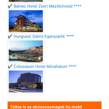
✔️ Balneo Hotel Zsori Mezőkövesd ****
✔️ Hunguest Saliris Egerszalók ****
✔️ Colosseum Hotel Mórahalom ****
Töltse le az akcioscsomagok.hu mobil