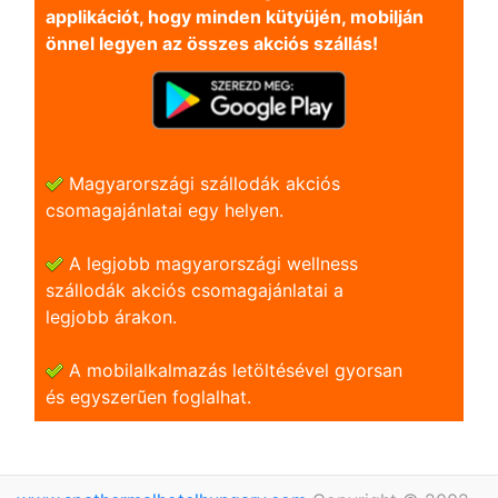
applikációt, hogy minden kütyüjén, mobilján
önnel legyen az összes akciós szállás!
Magyarországi szállodák akciós
csomagajánlatai egy helyen.
A legjobb magyarországi wellness
szállodák akciós csomagajánlatai a
legjobb árakon.
A mobilalkalmazás letöltésével gyorsan
és egyszerũen foglalhat.