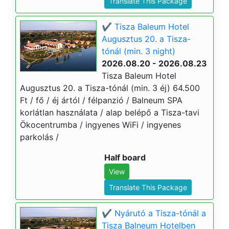
Translate This Package
✔️ Tisza Baleum Hotel
Augusztus 20. a Tisza-
tónál (min. 3 night)
2026.08.20 - 2026.08.23
Tisza Baleum Hotel
Augusztus 20. a Tisza-tónál (min. 3 éj) 64.500
Ft / fő / éj ártól / félpanzió / Balneum SPA
korlátlan használata / alap belépő a Tisza-tavi
Ökocentrumba / ingyenes WiFi / ingyenes
parkolás /
Half board
View
Translate This Package
✔️ Nyárutó a Tisza-tónál a
Tisza Balneum Hotelben