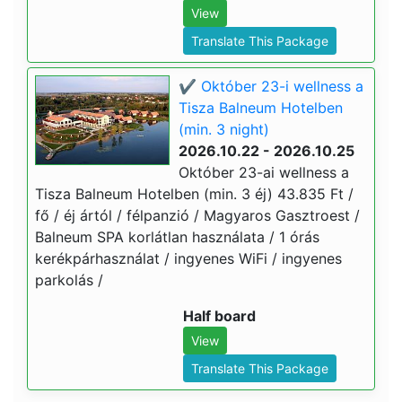
View
Translate This Package
✔️ Október 23-i wellness a
Tisza Balneum Hotelben
(min. 3 night)
2026.10.22 - 2026.10.25
Október 23-ai wellness a
Tisza Balneum Hotelben (min. 3 éj) 43.835 Ft /
fő / éj ártól / félpanzió / Magyaros Gasztroest /
Balneum SPA korlátlan használata / 1 órás
kerékpárhasználat / ingyenes WiFi / ingyenes
parkolás /
Half board
View
Translate This Package