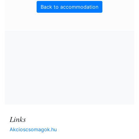
Back to accommodation
Links
Akcioscsomagok.hu