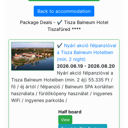
Back to accommodation
Package Deals - ✔️ Tisza Balneum Hotel
Tiszafüred ****
✔️ Nyári akció félpanzióval
a Tisza Balneum Hotelben
(min. 2 night)
2026.06.19 - 2026.08.20
Nyári akció félpanzióval a
Tisza Balneum Hotelben (min. 2 éj) 55.335 Ft /
fő / éj ártól / félpanzió / Balneum SPA korlátlan
használata / fürdőköpeny használat / ingyenes
WiFi / ingyenes parkolás /
Half board
View