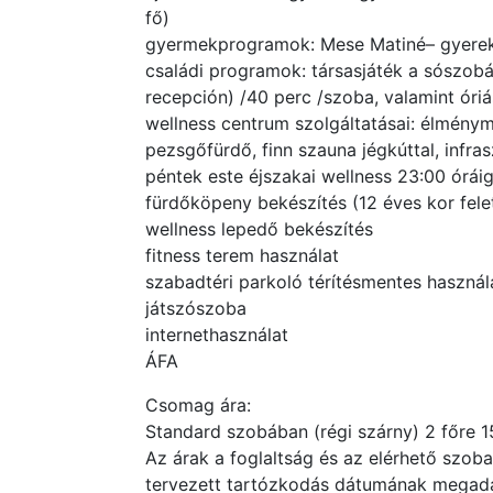
fő)
gyermekprogramok: Mese Matiné– gyerekf
családi programok: társasjáték a sószob
recepción) /40 perc /szoba, valamint óriá
wellness centrum szolgáltatásai: élmén
pezsgőfürdő, finn szauna jégkúttal, infra
péntek este éjszakai wellness 23:00 órái
fürdőköpeny bekészítés (12 éves kor felet
wellness lepedő bekészítés
fitness terem használat
szabadtéri parkoló térítésmentes használ
játszószoba
internethasználat
ÁFA
Csomag ára:
Standard szobában (régi szárny) 2 főre 15
Az árak a foglaltság és az elérhető szob
tervezett tartózkodás dátumának megadás