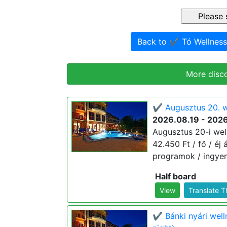
Back to ✔️ Tó Wellnes
More disc
✔️ Augusztus 20. w
2026.08.19 - 202
Augusztus 20-i wel
42.450 Ft / fő / éj 
programok / ingyene
Half board
View
Translate 
✔️ Bánki nyári wel