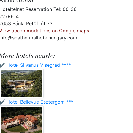
Hoteltelnet Reservation Tel: 00-36-1-
2279614
2653 Bánk, Petőfi út 73.
View accommodations on Google maps
info@spathermalhotelhungary.com
More hotels nearby
✔️ Hotel Silvanus Visegrád ****
✔️ Hotel Bellevue Esztergom ***