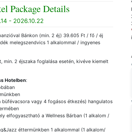
el Package Details
14 - 2026.10.22
anzióval Bánkon (min. 2 éj) 39.605 Ft / fő / éj
jándék melegszendvics 1 alkalommal / ingyenes
, min. 2 éjszaka foglalása esetén, kivéve kiemelt
ss Hotelben
:
zobában
ermünkben
en büfévacsora vagy 4 fogásos étkezés) hangulatos
termében
y elfogyasztható a Wellness Bárban (1 alkalom /
ng&Jazz éttermünkben 1 alkalommal (1 alkalom/