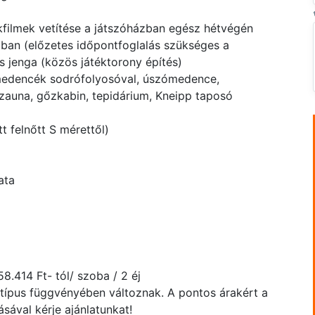
ilmek vetítése a játszóházban egész hétvégén
ában (előzetes időpontfoglalás szükséges a
s jenga (közös játéktorony építés)
ymedencék sodrófolyosóval, úszómedence,
szauna, gőzkabin, tepidárium, Kneipp taposó
g
t felnőtt S mérettől)
ata
8.414 Ft- tól/ szoba / 2 éj
atípus függvényében változnak. A pontos árakért a
ával kérje ajánlatunkat!