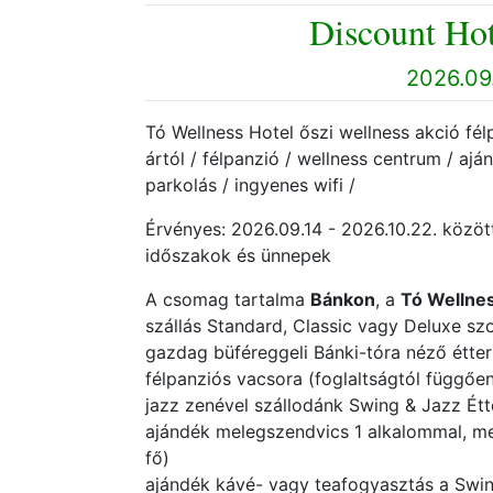
Discount Hot
2026.09.
Tó Wellness Hotel őszi wellness akció félp
ártól / félpanzió / wellness centrum / a
parkolás / ingyenes wifi /
Érvényes: 2026.09.14 - 2026.10.22. között
időszakok és ünnepek
A csomag tartalma
Bánkon
, a
Tó Wellne
szállás Standard, Classic vagy Deluxe s
gazdag büféreggeli Bánki-tóra néző étt
félpanziós vacsora (foglaltságtól függő
jazz zenével szállodánk Swing & Jazz Ét
ajándék melegszendvics 1 alkalommal, mel
fő)
ajándék kávé- vagy teafogyasztás a Swi