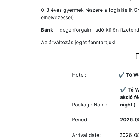
0-3 éves gyermek részere a foglalás IN
elhelyezéssel)
Bánk
- idegenforgalmi adó külön fizetendő
Az árváltozás jogát fenntartjuk!
Hotel:
✔️ Tó W
✔️ Tó W
akció f
Package Name:
night )
Period:
2026.09
Arrival date: