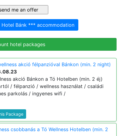
s Hotel Bánk *** accommodation
ount hotel packages
ellness akció félpanzióval Bánkon (min. 2 night)
6.08.23
lness akció Bánkon a Tó Hotelben (min. 2 éj)
ártól / félpanzió / wellness használat / családi
s parkolás / ingyenes wifi /
This Package
lness csobbanás a Tó Wellness Hotelben (min. 2