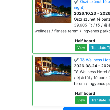
✔️ Őszi szünet fél
night)
2026.10.23 - 2026
Őszi szünet félpanz
39.605 Ft / fő / éj 
wellness / fitness terem / ingyenes parko
Half board
View
Translate 
✔️ Tó Wellness Hot
2026.08.24 - 2026
Tó Wellness Hotel 
/ éj ártól / félpanz
terem / ingyenes pa
Half board
View
Translate 