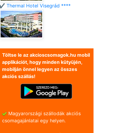
✔️ Thermal Hotel Visegrád ****
Töltse le az akcioscsomagok.hu mobil
applikációt, hogy minden kütyüjén,
mobilján önnel legyen az összes
akciós szállás!
Magyarországi szállodák akciós
csomagajánlatai egy helyen.