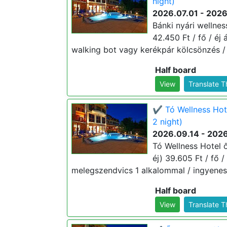
night)
2026.07.01 - 202
Bánki nyári wellne
42.450 Ft / fő / éj 
walking bot vagy kerékpár kölcsönzés / 
Half board
View
Translate 
✔️ Tó Wellness Hot
2 night)
2026.09.14 - 2026
Tó Wellness Hotel ő
éj) 39.605 Ft / fő /
melegszendvics 1 alkalommal / ingyenes 
Half board
View
Translate 