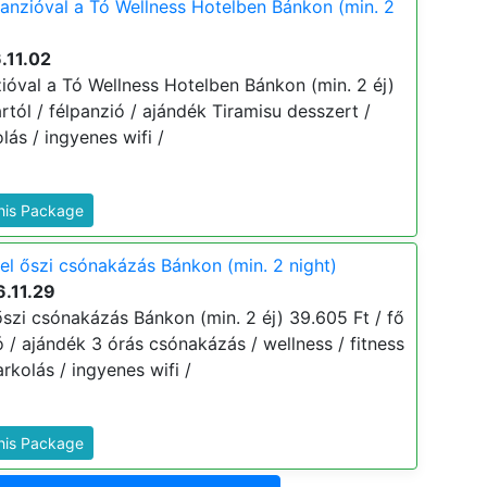
panzióval a Tó Wellness Hotelben Bánkon (min. 2
.11.02
ióval a Tó Wellness Hotelben Bánkon (min. 2 éj)
ártól / félpanzió / ajándék Tiramisu desszert /
lás / ingyenes wifi /
This Package
el őszi csónakázás Bánkon (min. 2 night)
.11.29
őszi csónakázás Bánkon (min. 2 éj) 39.605 Ft / fő
ió / ajándék 3 órás csónakázás / wellness / fitness
rkolás / ingyenes wifi /
This Package