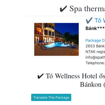
✔️ Spa therma
✔️ Tó 
Bánk***
Package De
2653 Bánk,
NTAK regis
info@spat
Telephone:
✔️ Tó Wellness Hotel ős
Bánkon (
Translate This Package