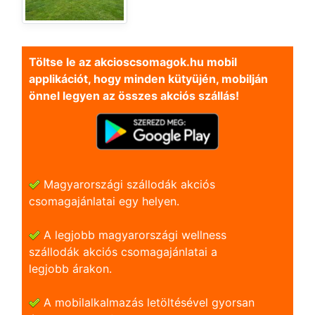
Töltse le az akcioscsomagok.hu mobil
applikációt, hogy minden kütyüjén, mobilján
önnel legyen az összes akciós szállás!
Magyarországi szállodák akciós
csomagajánlatai egy helyen.
A legjobb magyarországi wellness
szállodák akciós csomagajánlatai a
legjobb árakon.
A mobilalkalmazás letöltésével gyorsan