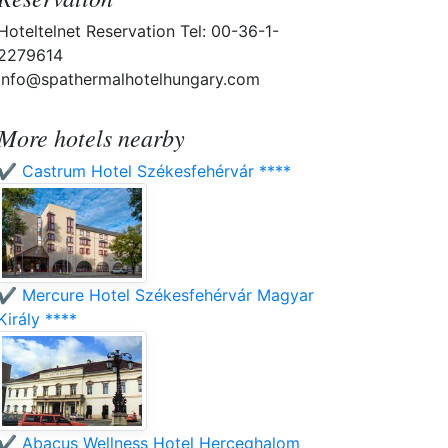
Hoteltelnet Reservation Tel: 00-36-1-
2279614
info@spathermalhotelhungary.com
More hotels nearby
✔️ Castrum Hotel Székesfehérvár ****
✔️ Mercure Hotel Székesfehérvár Magyar
Király ****
✔️ Abacus Wellness Hotel Herceghalom