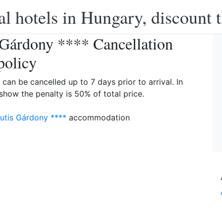
l hotels in Hungary, discount 
s Gárdony **** Cancellation
policy
 can be cancelled up to 7 days prior to arrival. In
 show the penalty is 50% of total price.
autis Gárdony ****
accommodation