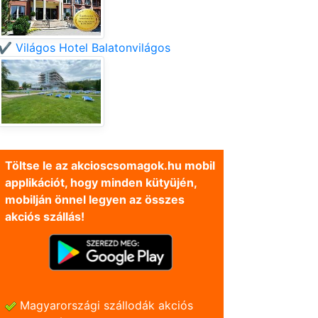
✔️ Világos Hotel Balatonvilágos
Töltse le az akcioscsomagok.hu mobil
applikációt, hogy minden kütyüjén,
mobilján önnel legyen az összes
akciós szállás!
Magyarországi szállodák akciós