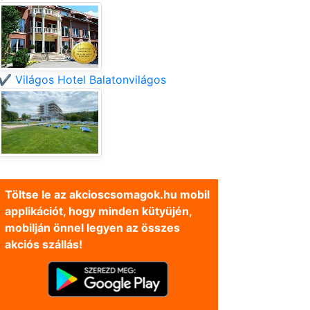
✔️ Világos Hotel Balatonvilágos
Töltse le az akcioscsomagok.hu mobil
applikációt, hogy minden kütyüjén,
mobilján önnel legyen az összes
akciós szállás!