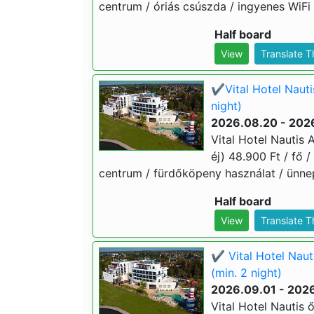
centrum / óriás csúszda / ingyenes WiFi 
Half board
View
Translate 
✔️Vital Hotel Naut
night)
2026.08.20 - 202
Vital Hotel Nautis
éj) 48.900 Ft / fő /
centrum / fürdőköpeny használat / ünnep
Half board
View
Translate 
✔️ Vital Hotel Nau
(min. 2 night)
2026.09.01 - 2026
Vital Hotel Nautis 