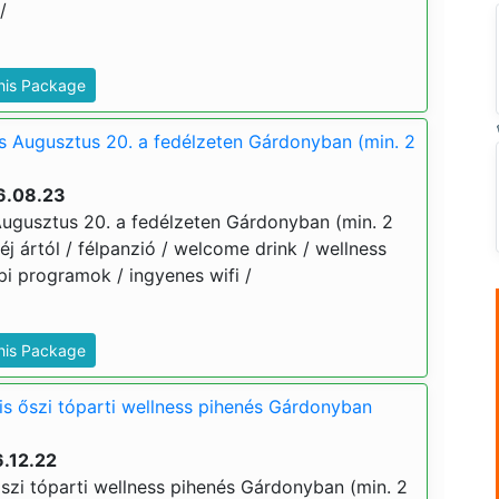
/
This Package
is Augusztus 20. a fedélzeten Gárdonyban (min. 2
6.08.23
 Augusztus 20. a fedélzeten Gárdonyban (min. 2
 éj ártól / félpanzió / welcome drink / wellness
i programok / ingyenes wifi /
This Package
tis őszi tóparti wellness pihenés Gárdonyban
.12.22
őszi tóparti wellness pihenés Gárdonyban (min. 2