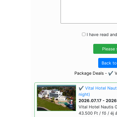
I have read and
Back t
Package Deals - ✔️ V
✔️ Vital Hotel Naut
night)
2026.07.17 - 202
Vital Hotel Nautis 
43.500 Ft / fő / éj 