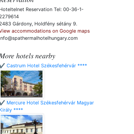
Hoteltelnet Reservation Tel: 00-36-1-
2279614
2483 Gárdony, Holdfény sétány 9.
View accommodations on Google maps
info@spathermalhotelhungary.com
More hotels nearby
✔️ Castrum Hotel Székesfehérvár ****
✔️ Mercure Hotel Székesfehérvár Magyar
Király ****