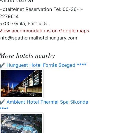
Hoteltelnet Reservation Tel: 00-36-1-
2279614
5700 Gyula, Part u. 5.
View accommodations on Google maps
info@spathermalhotelhungary.com
More hotels nearby
✔️ Hunguest Hotel Forrás Szeged ****
✔️ Ambient Hotel Thermal Spa Sikonda
****