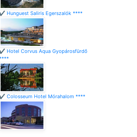
✔️ Hunguest Saliris Egerszalók ****
✔️ Hotel Corvus Aqua Gyopárosfürdő
****
✔️ Colosseum Hotel Mórahalom ****