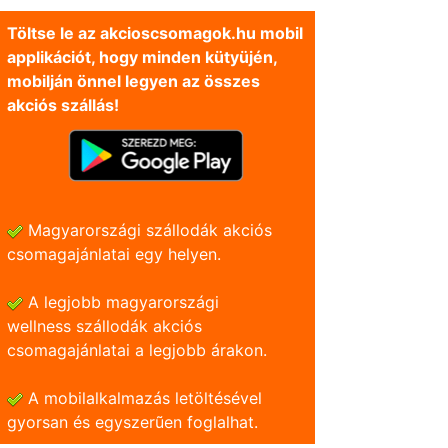
Töltse le az akcioscsomagok.hu mobil
applikációt, hogy minden kütyüjén,
mobilján önnel legyen az összes
akciós szállás!
Magyarországi szállodák akciós
csomagajánlatai egy helyen.
A legjobb magyarországi
wellness szállodák akciós
csomagajánlatai a legjobb árakon.
A mobilalkalmazás letöltésével
gyorsan és egyszerũen foglalhat.