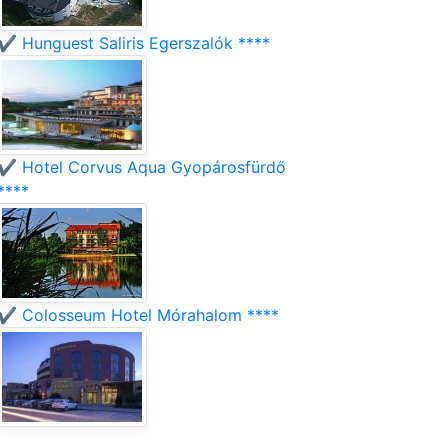
✔️ Hunguest Saliris Egerszalók ****
✔️ Hotel Corvus Aqua Gyopárosfürdő
****
✔️ Colosseum Hotel Mórahalom ****