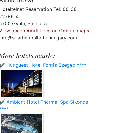
Hoteltelnet Reservation Tel: 00-36-1-
2279614
5700 Gyula, Part u. 5.
View accommodations on Google maps
info@spathermalhotelhungary.com
More hotels nearby
✔️ Hunguest Hotel Forrás Szeged ****
✔️ Ambient Hotel Thermal Spa Sikonda
****