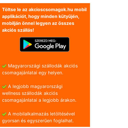
Töltse le az akcioscsomagok.hu mobil
applikációt, hogy minden kütyüjén,
mobilján önnel legyen az összes
akciós szállás!
Magyarországi szállodák akciós
csomagajánlatai egy helyen.
A legjobb magyarországi
wellness szállodák akciós
csomagajánlatai a legjobb árakon.
A mobilalkalmazás letöltésével
gyorsan és egyszerũen foglalhat.