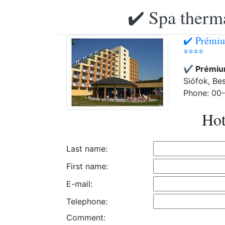
✔️ Spa therma
✔️ Prémiu
****
✔️ Prémiu
Siófok, Be
Phone: 00
Hot
Last name:
First name:
E-mail:
Telephone:
Comment: