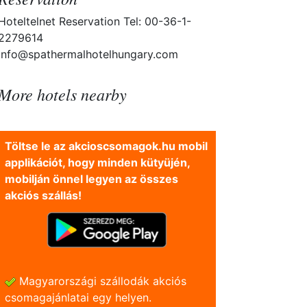
Hoteltelnet Reservation Tel: 00-36-1-
2279614
info@spathermalhotelhungary.com
More hotels nearby
Töltse le az akcioscsomagok.hu mobil
applikációt, hogy minden kütyüjén,
mobilján önnel legyen az összes
akciós szállás!
Magyarországi szállodák akciós
csomagajánlatai egy helyen.