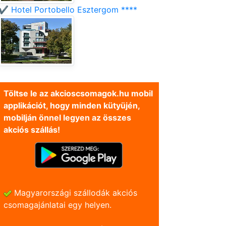
✔️ Hotel Portobello Esztergom ****
Töltse le az akcioscsomagok.hu mobil
applikációt, hogy minden kütyüjén,
mobilján önnel legyen az összes
akciós szállás!
Magyarországi szállodák akciós
csomagajánlatai egy helyen.