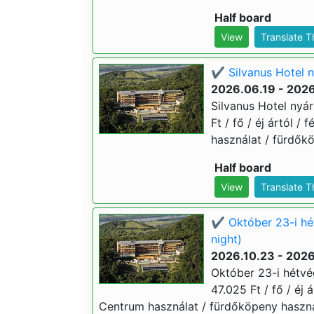
Half board
View
Translate 
✔️ Silvanus Hotel n
2026.06.19 - 202
Silvanus Hotel nyár
Ft / fő / éj ártól 
használat / fürdőkö
Half board
View
Translate 
✔️ Október 23-i hé
night)
2026.10.23 - 2026
Október 23-i hétvég
47.025 Ft / fő / éj 
Centrum használat / fürdőköpeny használ