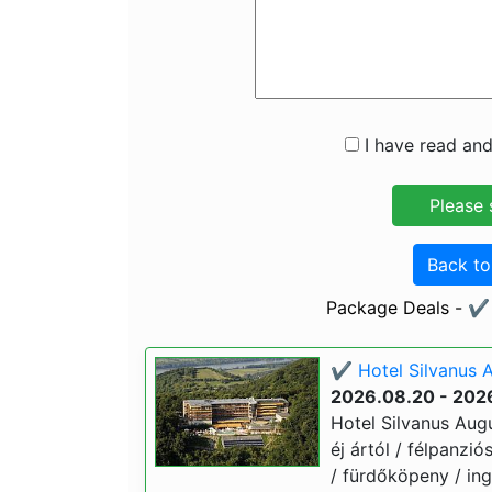
I have read and
Back t
Package Deals - ✔️ 
✔️ Hotel Silvanus 
2026.08.20 - 202
Hotel Silvanus Augu
éj ártól / félpanzi
/ fürdőköpeny / ing