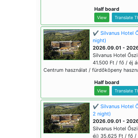
Half board
View
Translate 
✔️ Silvanus Hotel Ő
night)
2026.09.01 - 2026
Silvanus Hotel Őszi
41.500 Ft / fő / éj 
Centrum használat / fürdőköpeny használ
Half board
View
Translate 
✔️ Silvanus Hotel 
2 night)
2026.09.01 - 2026
Silvanus Hotel Ősz
éj) 35.625 Ft / fő /