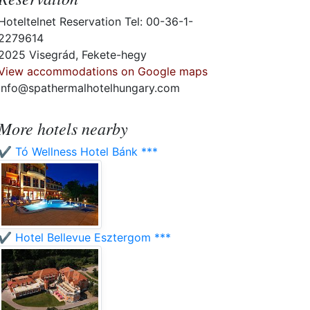
Hoteltelnet Reservation Tel: 00-36-1-
2279614
2025 Visegrád, Fekete-hegy
View accommodations on Google maps
info@spathermalhotelhungary.com
More hotels nearby
✔️ Tó Wellness Hotel Bánk ***
✔️ Hotel Bellevue Esztergom ***