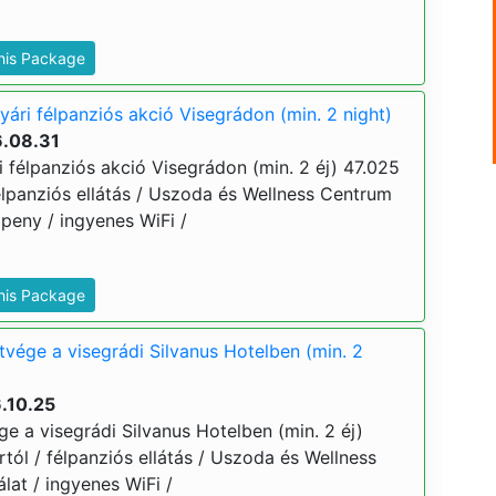
This Package
yári félpanziós akció Visegrádon (min. 2 night)
6.08.31
i félpanziós akció Visegrádon (min. 2 éj) 47.025
/ félpanziós ellátás / Uszoda és Wellness Centrum
peny / ingyenes WiFi /
This Package
tvége a visegrádi Silvanus Hotelben (min. 2
.10.25
e a visegrádi Silvanus Hotelben (min. 2 éj)
ártól / félpanziós ellátás / Uszoda és Wellness
at / ingyenes WiFi /