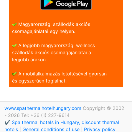
Magyarországi szállodák akciós
csomagajánlatai egy helyen.
A legjobb magyarországi wellness
szállodák akciós csomagajánlatai a
legjobb árakon.
A mobilalkalmazás letöltésével gyorsan
és egyszerũen foglalhat.
www.spathermalhotelhungary.com
Copyright © 2002
- 2026 Tel: +36 (1) 227-9614
✔️ Spa thermal hotels in Hungary, discount thermal
hotels
|
General conditions of use
|
Privacy policy