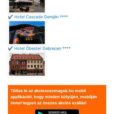
✔️ Hotel Cascade Demjén ****
✔️ Hotel Óbester Debrecen ****
Töltse le az akcioscsomagok.hu mobil
applikációt, hogy minden kütyüjén, mobilján
önnel legyen az összes akciós szállás!