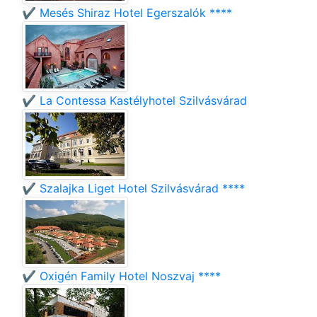
✔️ Mesés Shiraz Hotel Egerszalók ****
✔️ La Contessa Kastélyhotel Szilvásvárad
✔️ Szalajka Liget Hotel Szilvásvárad ****
✔️ Oxigén Family Hotel Noszvaj ****