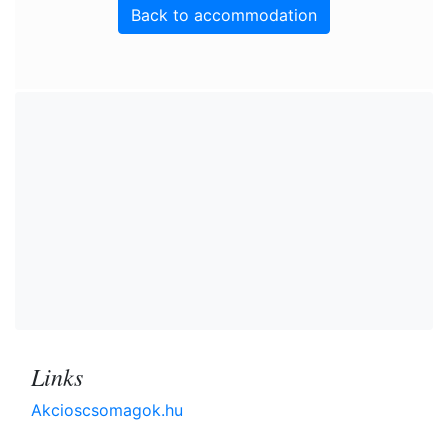
Back to accommodation
Links
Akcioscsomagok.hu