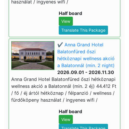
használat / ingyenes wifi /
Half board
View
Translate This Package
✔️ Anna Grand Hotel
Balatonfüred őszi
hétköznapi wellness akció
a Balatonnál (min. 2 night)
2026.09.01 - 2026.11.30
Anna Grand Hotel Balatonfüred őszi hétköznapi
wellness akció a Balatonnál (min. 2 éj) 44.412 Ft
/ fő / éj ártól hétköznap / félpanzió / wellness /
fürdőköpeny használat / ingyenes wifi /
Half board
View
Translate This Package