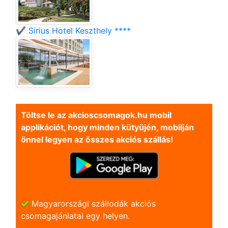
✔️ Sirius Hotel Keszthely ****
Töltse le az akcioscsomagok.hu mobil
applikációt, hogy minden kütyüjén, mobilján
önnel legyen az összes akciós szállás!
Magyarországi szállodák akciós
csomagajánlatai egy helyen.