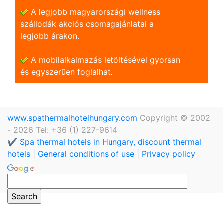
A legjobb magyarországi wellness
szállodák akciós csomagajánlatai a
legjobb árakon.
A mobilalkalmazás letöltésével gyorsan
és egyszerũen foglalhat.
www.spathermalhotelhungary.com
Copyright © 2002
- 2026 Tel: +36 (1) 227-9614
✔️ Spa thermal hotels in Hungary, discount thermal
hotels
|
General conditions of use
|
Privacy policy