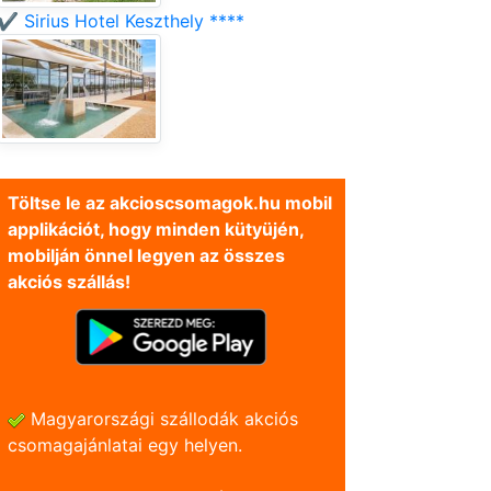
✔️ Sirius Hotel Keszthely ****
Töltse le az akcioscsomagok.hu mobil
applikációt, hogy minden kütyüjén,
mobilján önnel legyen az összes
akciós szállás!
Magyarországi szállodák akciós
csomagajánlatai egy helyen.