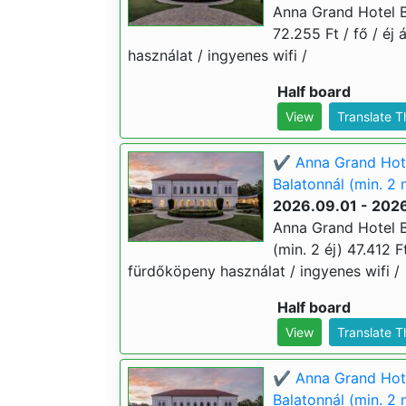
Anna Grand Hotel Ba
72.255 Ft / fő / éj 
használat / ingyenes wifi /
Half board
View
Translate 
✔️ Anna Grand Hote
Balatonnál (min. 2 
2026.09.01 - 2026
Anna Grand Hotel B
(min. 2 éj) 47.412 Ft
fürdőköpeny használat / ingyenes wifi /
Half board
View
Translate 
✔️ Anna Grand Hote
Balatonnál (min. 2 