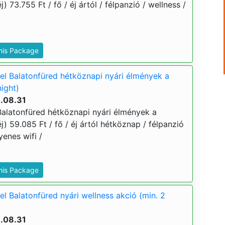
j) 73.755 Ft / fő / éj ártól / félpanzió / wellness /
This Package
l Balatonfüred hétköznapi nyári élmények a
night)
6.08.31
alatonfüred hétköznapi nyári élmények a
j) 59.085 Ft / fő / éj ártól hétköznap / félpanzió
yenes wifi /
This Package
l Balatonfüred nyári wellness akció (min. 2
6.08.31