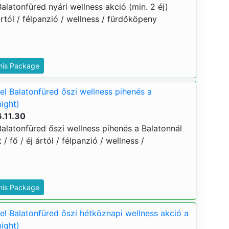
latonfüred nyári wellness akció (min. 2 éj)
ártól / félpanzió / wellness / fürdőköpeny
This Package
l Balatonfüred őszi wellness pihenés a
night)
.11.30
alatonfüred őszi wellness pihenés a Balatonnál
 / fő / éj ártól / félpanzió / wellness /
This Package
l Balatonfüred őszi hétköznapi wellness akció a
night)