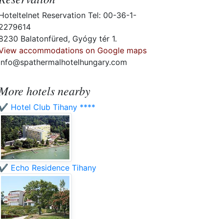
Hoteltelnet Reservation Tel: 00-36-1-
2279614
8230 Balatonfüred, Gyógy tér 1.
View accommodations on Google maps
info@spathermalhotelhungary.com
More hotels nearby
✔️ Hotel Club Tihany ****
✔️ Echo Residence Tihany