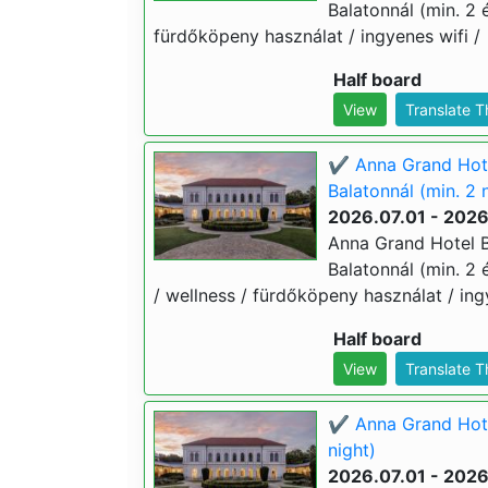
Balatonnál (min. 2 é
fürdőköpeny használat / ingyenes wifi /
Half board
View
Translate 
✔️ Anna Grand Hote
Balatonnál (min. 2 
2026.07.01 - 202
Anna Grand Hotel B
Balatonnál (min. 2 é
/ wellness / fürdőköpeny használat / ing
Half board
View
Translate 
✔️ Anna Grand Hote
night)
2026.07.01 - 202