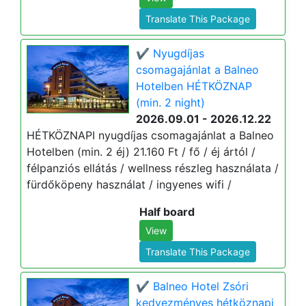
Translate This Package
✔️ Nyugdíjas
csomagajánlat a Balneo
Hotelben HÉTKÖZNAP
(min. 2 night)
2026.09.01 - 2026.12.22
HÉTKÖZNAPI nyugdíjas csomagajánlat a Balneo
Hotelben (min. 2 éj) 21.160 Ft / fő / éj ártól /
félpanziós ellátás / wellness részleg használata /
fürdőköpeny használat / ingyenes wifi /
Half board
View
Translate This Package
✔️ Balneo Hotel Zsóri
kedvezményes hétköznapi