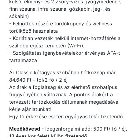
külső, élmény- és 2 Zsóry-vizes gyógymedence,
finn szauna, infra szauna, gőzkabin, jég-, és
sókabin)
- Felnőttek részére fürdőköpeny és wellness
törülköző használata
- Korlátlan vezeték nélküli internet-hozzáférés a
szálloda egész területén (Wi-Fi),
- Szolgáltatás igénybevételekor érvényes ÁFA-t
tartalmazza
Ár Classic kétágyas szobában hétköznap már
84.640 Ft - tól/2 fő / 2 éj
Az árak a foglaltság és az elérhető szobatípus
függvényében változnak. A pontos árakért a
tervezett tartózkodás dátumának megadásával
kérje ajánlatunkat!
Egy fő érkezése esetén egyágyas felár fizetendő.
Mezőkövesd
- Idegenforgalmi adó: 500 Ft/ fő / éj,
18 éves kor felett külön fizetendő