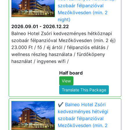
szobaár félpanzióval
Mezőkövesden (min. 2
night)
2026.09.01 - 2026.12.22
Balneo Hotel Zsóri kedvezményes hétköznapi
szobaár félpanzióval Mezőkövesden (min. 2 éj)
23.000 Ft / fő / éj ártól / félpanziós ellátás /
wellness részleg használata / fürdőköpeny
használat / ingyenes wifi /
Half board
View
Translate This Package
✔️ Balneo Hotel Zsóri
kedvezményes hétvégi
szobaár félpanzióval
Mezőkövesden (min. 2