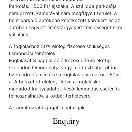
Parkolás: 1.500 Ft/ éjszaka. A szálloda parkolója
nem őrzött, kamerával nem megfigyelt terület. A
bent parkoló autókban keletkezett károkért és az
autóban hagyott értéktárgyakért felelősséget nem
vállalunk.
A foglaláshoz 50% előleg fizetése szükséges.
Lemondási feltételek:
Foglalását 3 nappal az érkezési dátum előttig
szabadon lemondhatja vagy módosíthatja, utána
fizetendő díj mértéke a foglalás összegének 50%-
a. A befizetett előleg, illetve a foglaláskor
megadott kártyaadatok késői lemondás esetén is
felhasználhatók a kötbér terhelésére.
Az árváltoztatás jogát fenntartjuk.
Enquiry