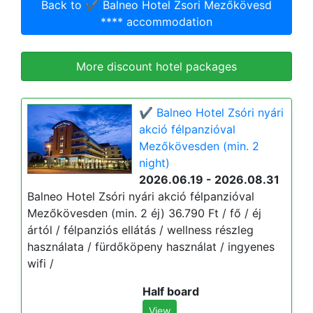
Back to ✔️ Balneo Hotel Zsori Mezőkövesd
**** accommodation
More discount hotel packages
✔️ Balneo Hotel Zsóri nyári
akció félpanzióval
Mezőkövesden (min. 2
night)
2026.06.19 - 2026.08.31
Balneo Hotel Zsóri nyári akció félpanzióval
Mezőkövesden (min. 2 éj) 36.790 Ft / fő / éj
ártól / félpanziós ellátás / wellness részleg
használata / fürdőköpeny használat / ingyenes
wifi /
Half board
View