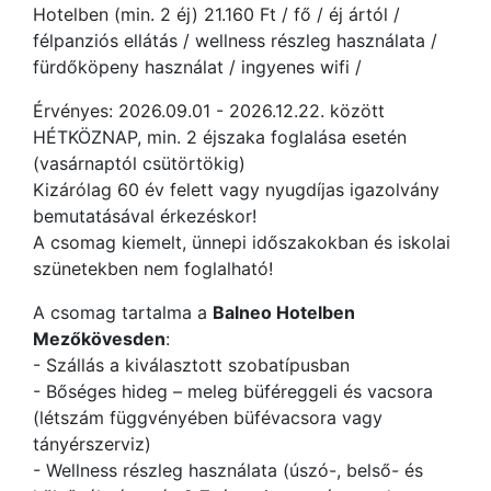
Hotelben (min. 2 éj) 21.160 Ft / fő / éj ártól /
félpanziós ellátás / wellness részleg használata /
fürdőköpeny használat / ingyenes wifi /
Érvényes: 2026.09.01 - 2026.12.22. között
HÉTKÖZNAP, min. 2 éjszaka foglalása esetén
(vasárnaptól csütörtökig)
Kizárólag 60 év felett vagy nyugdíjas igazolvány
bemutatásával érkezéskor!
A csomag kiemelt, ünnepi időszakokban és iskolai
szünetekben nem foglalható!
A csomag tartalma a
Balneo Hotelben
Mezőkövesden
:
- Szállás a kiválasztott szobatípusban
- Bőséges hideg – meleg büféreggeli és vacsora
(létszám függvényében büfévacsora vagy
tányérszerviz)
- Wellness részleg használata (úszó-, belső- és