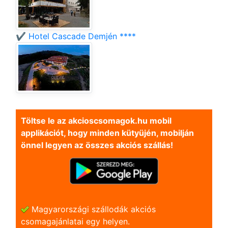
✔️ Hotel Cascade Demjén ****
Töltse le az akcioscsomagok.hu mobil
applikációt, hogy minden kütyüjén, mobilján
önnel legyen az összes akciós szállás!
Magyarországi szállodák akciós
csomagajánlatai egy helyen.