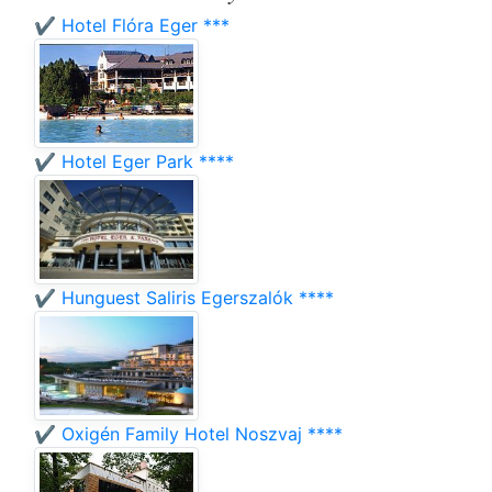
✔️ Hotel Flóra Eger ***
✔️ Hotel Eger Park ****
✔️ Hunguest Saliris Egerszalók ****
✔️ Oxigén Family Hotel Noszvaj ****