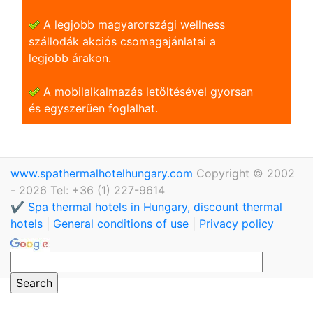
A legjobb magyarországi wellness
szállodák akciós csomagajánlatai a
legjobb árakon.
A mobilalkalmazás letöltésével gyorsan
és egyszerũen foglalhat.
www.spathermalhotelhungary.com
Copyright © 2002
- 2026 Tel: +36 (1) 227-9614
✔️ Spa thermal hotels in Hungary, discount thermal
hotels
|
General conditions of use
|
Privacy policy