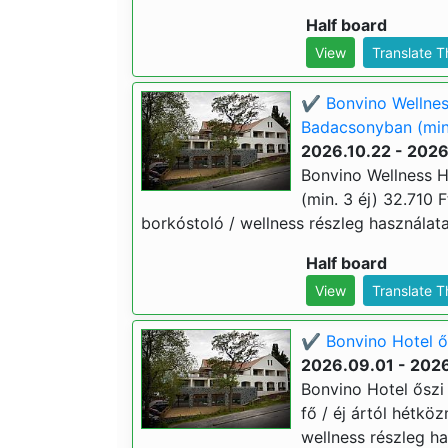
Half board
View
Translate 
✔️ Bonvino Wellnes
Badacsonyban (min.
2026.10.22 - 2026
Bonvino Wellness 
(min. 3 éj) 32.710 Ft
borkóstoló / wellness részleg használat
Half board
View
Translate 
✔️ Bonvino Hotel ős
2026.09.01 - 2026
Bonvino Hotel őszi 
fő / éj ártól hétköz
wellness részleg ha