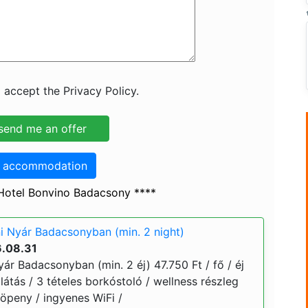
 accept the Privacy Policy.
o accommodation
Hotel Bonvino Badacsony ****
i Nyár Badacsonyban (min. 2 night)
6.08.31
ár Badacsonyban (min. 2 éj) 47.750 Ft / fő / éj
llátás / 3 tételes borkóstoló / wellness részleg
köpeny / ingyenes WiFi /