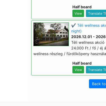
Half board
View
Translate 
✔️ Téli wellness a
night)
2026.12.01 - 2026
Téli wellness akci
24.000 Ft / fő / éj 
wellness részleg / fürdőköpeny használat
Half board
View
Translate 
Back t