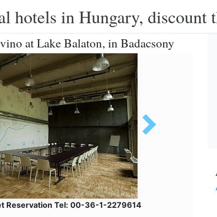
l hotels in Hungary, discount 
vino at Lake Balaton, in Badacsony
et Reservation Tel: 00-36-1-2279614