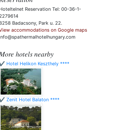
Hoteltelnet Reservation Tel: 00-36-1-
2279614
8258 Badacsony, Park u. 22.
View accommodations on Google maps
info@spathermalhotelhungary.com
More hotels nearby
✔️ Hotel Helikon Keszthely ****
✔️ Zenit Hotel Balaton ****