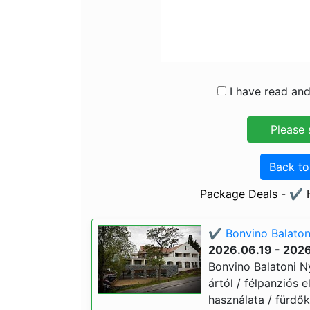
I have read and
Back t
Package Deals - ✔️ 
✔️ Bonvino Balaton
2026.06.19 - 202
Bonvino Balatoni Ny
ártól / félpanziós e
használata / fürdő