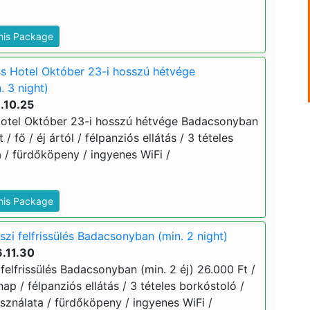
This Package
s Hotel Október 23-i hosszú hétvége
 3 night)
.10.25
Hotel Október 23-i hosszú hétvége Badacsonyban
 / fő / éj ártól / félpanziós ellátás / 3 tételes
a / fürdőköpeny / ingyenes WiFi /
This Package
zi felfrissülés Badacsonyban (min. 2 night)
.11.30
felfrissülés Badacsonyban (min. 2 éj) 26.000 Ft /
nap / félpanziós ellátás / 3 tételes borkóstoló /
sználata / fürdőköpeny / ingyenes WiFi /