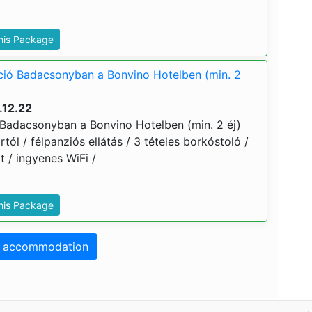
This Package
kció Badacsonyban a Bonvino Hotelben (min. 2
.12.22
ó Badacsonyban a Bonvino Hotelben (min. 2 éj)
ártól / félpanziós ellátás / 3 tételes borkóstoló /
 / ingyenes WiFi /
This Package
o accommodation