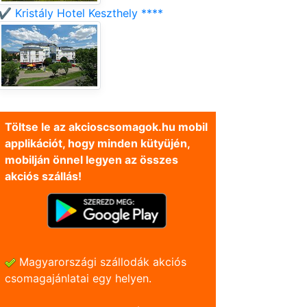
✔️ Kristály Hotel Keszthely ****
Töltse le az akcioscsomagok.hu mobil
applikációt, hogy minden kütyüjén,
mobilján önnel legyen az összes
akciós szállás!
Magyarországi szállodák akciós
csomagajánlatai egy helyen.