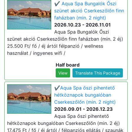
✔️ Aqua Spa Bungalók Őszi
szünet akció Cserkeszőlőn finn
faházban (min. 2 night)
2026.10.23 - 2026.11.01
Aqua Spa Bungalók Őszi
szünet akció Cserkeszőlőn finn faházban (min. 2 éj)
25.500 Ft/ fő / éj ártól félpanzió / wellness
használat / ingyenes wifi /
Half board
View
Translate This Package
✔️Aqua Spa őszi pihentető
hétköznapok bungalóban
Cserkeszőlőn (min. 2 night)
2026.09.01 - 2026.12.23
Aqua Spa őszi pihentető
hétköznapok bungalóban Cserkeszőlőn (min. 2 éj)
17.475 Ft / fő / éj ártól / félpanziós ellátás / szaunák