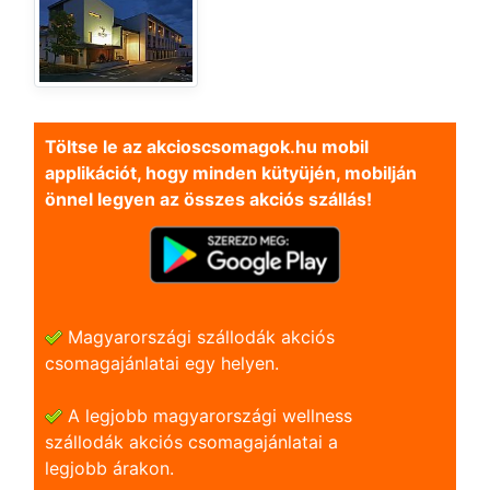
Töltse le az akcioscsomagok.hu mobil
applikációt, hogy minden kütyüjén, mobilján
önnel legyen az összes akciós szállás!
Magyarországi szállodák akciós
csomagajánlatai egy helyen.
A legjobb magyarországi wellness
szállodák akciós csomagajánlatai a
legjobb árakon.