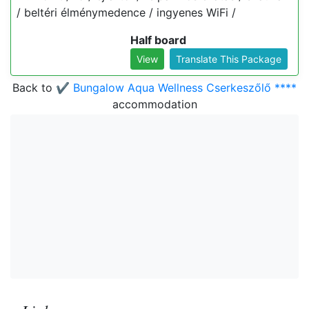
/ beltéri élménymedence / ingyenes WiFi /
Half board
View
Translate This Package
Back to
✔️ Bungalow Aqua Wellness Cserkeszőlő ****
accommodation