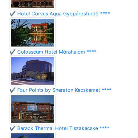
✔️ Hotel Corvus Aqua Gyopárosfürdő ****
✔️ Colosseum Hotel Mórahalom ****
✔️ Four Points by Sheraton Kecskemét ****
✔️ Barack Thermal Hotel Tiszakécske ****