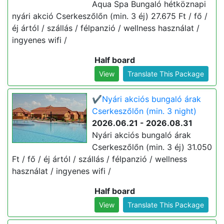
Aqua Spa Bungaló hétköznapi
nyári akció Cserkeszőlőn (min. 3 éj) 27.675 Ft / fő /
éj ártól / szállás / félpanzió / wellness használat /
ingyenes wifi /
Half board
View
Translate This Package
✔️Nyári akciós bungaló árak
Cserkeszőlőn (min. 3 night)
2026.06.21 - 2026.08.31
Nyári akciós bungaló árak
Cserkeszőlőn (min. 3 éj) 31.050
Ft / fő / éj ártól / szállás / félpanzió / wellness
használat / ingyenes wifi /
Half board
View
Translate This Package