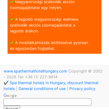
Magyarországi szállodák akciós
csomagajánlatai egy helyen.
A legjobb magyarországi wellness
szállodák akciós csomagajánlatai a
legjobb árakon.
A mobilalkalmazás letöltésével gyorsan
és egyszerũen foglalhat.
www.spathermalhotelhungary.com
Copyright © 2002
- 2026 Tel: +36 (1) 227-9614
✔️ Spa thermal hotels in Hungary, discount thermal
hotels
|
General conditions of use
|
Privacy policy