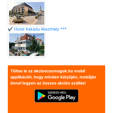
✔️ Hotel Kakadu Keszthely ***
Töltse le az akcioscsomagok.hu mobil
applikációt, hogy minden kütyüjén, mobilján
önnel legyen az összes akciós szállás!