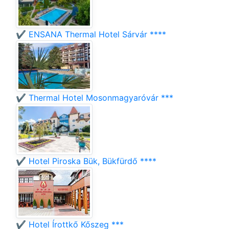
✔️ ENSANA Thermal Hotel Sárvár ****
✔️ Thermal Hotel Mosonmagyaróvár ***
✔️ Hotel Piroska Bük, Bükfürdő ****
✔️ Hotel Írottkő Kőszeg ***