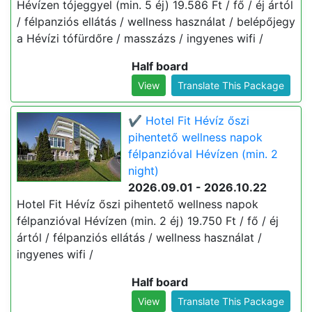
Hévízen tójeggyel (min. 5 éj) 19.586 Ft / fő / éj ártól
/ félpanziós ellátás / wellness használat / belépőjegy
a Hévízi tófürdőre / masszázs / ingyenes wifi /
Half board
View
Translate This Package
✔️ Hotel Fit Hévíz őszi
pihentető wellness napok
félpanzióval Hévízen (min. 2
night)
2026.09.01 - 2026.10.22
Hotel Fit Hévíz őszi pihentető wellness napok
félpanzióval Hévízen (min. 2 éj) 19.750 Ft / fő / éj
ártól / félpanziós ellátás / wellness használat /
ingyenes wifi /
Half board
View
Translate This Package