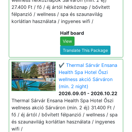
wellness hétköznapok Sárváron (min. 2 éj)
27.400 Ft / fő / éj ártól hétköznap / bővített
félpanzió / wellness / spa és szaunavilág
korlátlan használata / ingyenes wifi /
Half board
View
Translate This Package
✔️ Thermal Sárvár Ensana
Health Spa Hotel Őszi
wellness akció Sárváron
(min. 2 night)
2026.09.01 - 2026.10.22
Thermal Sárvár Ensana Health Spa Hotel Őszi
wellness akció Sárváron (min. 2 éj) 31.400 Ft /
fő / éj ártól / bővített félpanzió / wellness / spa
és szaunavilág korlátlan használata / ingyenes
wifi /