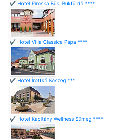
✔️ Hotel Piroska Bük, Bükfürdő ****
✔️ Hotel Villa Classica Pápa ****
✔️ Hotel Írottkő Kőszeg ***
✔️ Hotel Kapitány Wellness Sümeg ****