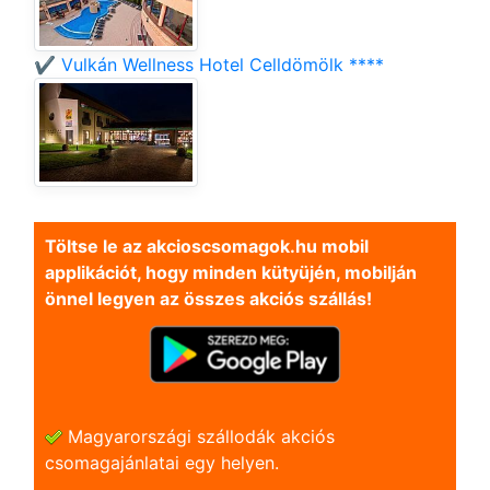
✔️ Vulkán Wellness Hotel Celldömölk ****
Töltse le az akcioscsomagok.hu mobil
applikációt, hogy minden kütyüjén, mobilján
önnel legyen az összes akciós szállás!
Magyarországi szállodák akciós
csomagajánlatai egy helyen.