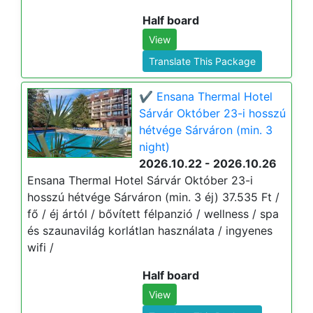
Half board
View
Translate This Package
✔️ Ensana Thermal Hotel
Sárvár Október 23-i hosszú
hétvége Sárváron (min. 3
night)
2026.10.22 - 2026.10.26
Ensana Thermal Hotel Sárvár Október 23-i
hosszú hétvége Sárváron (min. 3 éj) 37.535 Ft /
fő / éj ártól / bővített félpanzió / wellness / spa
és szaunavilág korlátlan használata / ingyenes
wifi /
Half board
View