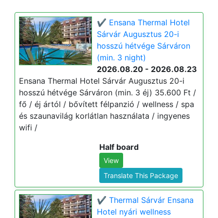
✔️ Ensana Thermal Hotel
Sárvár Augusztus 20-i
hosszú hétvége Sárváron
(min. 3 night)
2026.08.20 - 2026.08.23
Ensana Thermal Hotel Sárvár Augusztus 20-i
hosszú hétvége Sárváron (min. 3 éj) 35.600 Ft /
fő / éj ártól / bővített félpanzió / wellness / spa
és szaunavilág korlátlan használata / ingyenes
wifi /
Half board
View
Translate This Package
✔️ Thermal Sárvár Ensana
Hotel nyári wellness