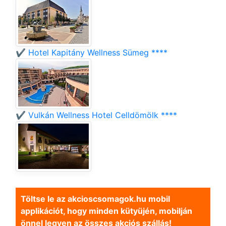
✔️ Hotel Kapitány Wellness Sümeg ****
✔️ Vulkán Wellness Hotel Celldömölk ****
Töltse le az akcioscsomagok.hu mobil
applikációt, hogy minden kütyüjén, mobilján
önnel legyen az összes akciós szállás!