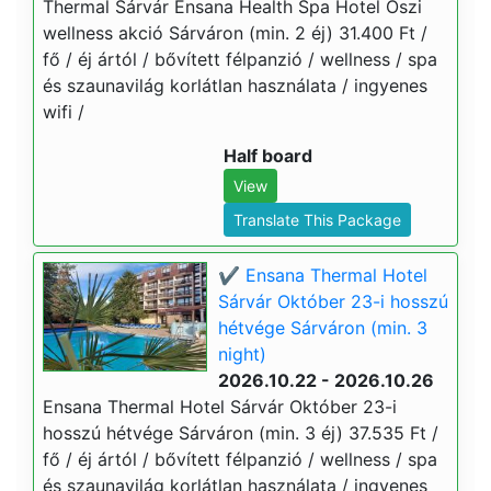
Thermal Sárvár Ensana Health Spa Hotel Őszi
wellness akció Sárváron (min. 2 éj) 31.400 Ft /
fő / éj ártól / bővített félpanzió / wellness / spa
és szaunavilág korlátlan használata / ingyenes
wifi /
Half board
View
Translate This Package
✔️ Ensana Thermal Hotel
Sárvár Október 23-i hosszú
hétvége Sárváron (min. 3
night)
2026.10.22 - 2026.10.26
Ensana Thermal Hotel Sárvár Október 23-i
hosszú hétvége Sárváron (min. 3 éj) 37.535 Ft /
fő / éj ártól / bővített félpanzió / wellness / spa
és szaunavilág korlátlan használata / ingyenes