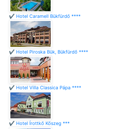
✔️ Hotel Caramell Bükfürdő ****
✔️ Hotel Piroska Bük, Bükfürdő ****
✔️ Hotel Villa Classica Pápa ****
✔️ Hotel Írottkő Kőszeg ***