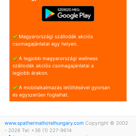
Magyarországi szállodák akciós
csomagajánlatai egy helyen.
A legjobb magyarországi wellness
szállodák akciós csomagajánlatai a
legjobb árakon.
A mobilalkalmazás letöltésével gyorsan
és egyszerũen foglalhat.
www.spathermalhotelhungary.com
Copyright © 2002
- 2026 Tel: +36 (1) 227-9614