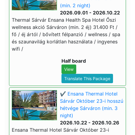
(min. 2 night)
2026.09.01 - 2026.10.22
Thermal Sárvár Ensana Health Spa Hotel Őszi
wellness akció Sárváron (min. 2 éj) 31.400 Ft /
fő / éj ártól / bővített félpanzió / wellness / spa
és szaunavilág korlátlan használata / ingyenes
wifi /
Half board
View
Translate This Package
✔️ Ensana Thermal Hotel
Sárvár Október 23-i hosszú
hétvége Sárváron (min. 3
night)
2026.10.22 - 2026.10.26
Ensana Thermal Hotel Sárvár Október 23-i