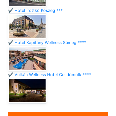
✔️ Hotel Írottkő Kőszeg ***
✔️ Hotel Kapitány Wellness Sümeg ****
✔️ Vulkán Wellness Hotel Celldömölk ****