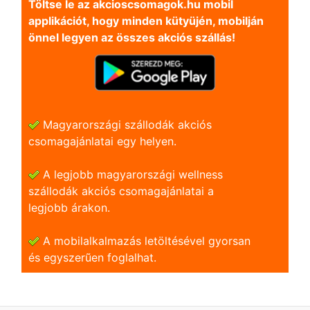
Töltse le az akcioscsomagok.hu mobil
applikációt, hogy minden kütyüjén, mobilján
önnel legyen az összes akciós szállás!
Magyarországi szállodák akciós
csomagajánlatai egy helyen.
A legjobb magyarországi wellness
szállodák akciós csomagajánlatai a
legjobb árakon.
A mobilalkalmazás letöltésével gyorsan
és egyszerũen foglalhat.