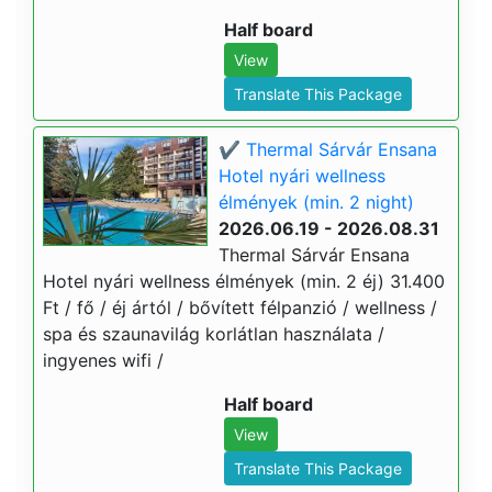
Half board
View
Translate This Package
✔️ Thermal Sárvár Ensana
Hotel nyári wellness
élmények (min. 2 night)
2026.06.19 - 2026.08.31
Thermal Sárvár Ensana
Hotel nyári wellness élmények (min. 2 éj) 31.400
Ft / fő / éj ártól / bővített félpanzió / wellness /
spa és szaunavilág korlátlan használata /
ingyenes wifi /
Half board
View
Translate This Package