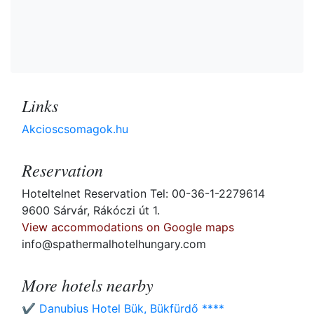
Links
Akcioscsomagok.hu
Reservation
Hoteltelnet Reservation Tel: 00-36-1-2279614
9600 Sárvár, Rákóczi út 1.
View accommodations on Google maps
info@spathermalhotelhungary.com
More hotels nearby
✔️ Danubius Hotel Bük, Bükfürdő ****