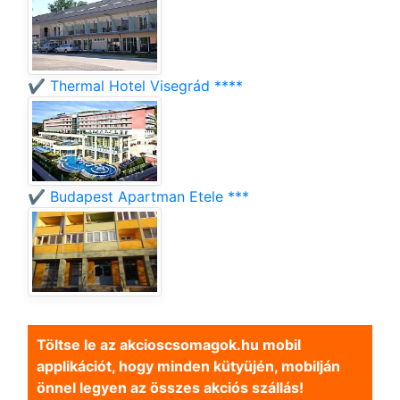
✔️ Thermal Hotel Visegrád ****
✔️ Budapest Apartman Etele ***
Töltse le az akcioscsomagok.hu mobil
applikációt, hogy minden kütyüjén, mobilján
önnel legyen az összes akciós szállás!