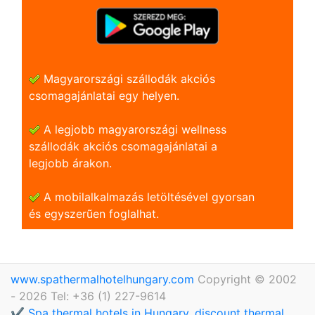
Magyarországi szállodák akciós
csomagajánlatai egy helyen.
A legjobb magyarországi wellness
szállodák akciós csomagajánlatai a
legjobb árakon.
A mobilalkalmazás letöltésével gyorsan
és egyszerũen foglalhat.
www.spathermalhotelhungary.com
Copyright © 2002
- 2026 Tel: +36 (1) 227-9614
✔️ Spa thermal hotels in Hungary, discount thermal