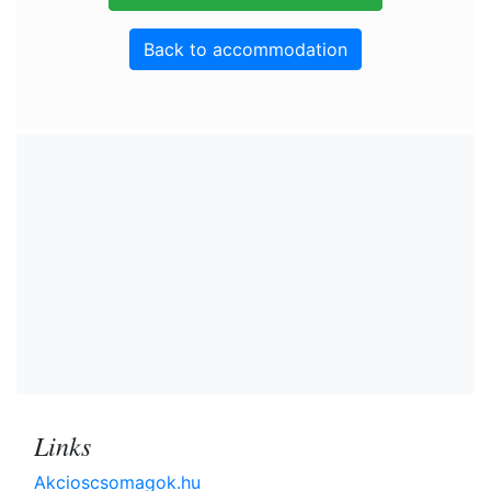
Back to accommodation
Links
Akcioscsomagok.hu