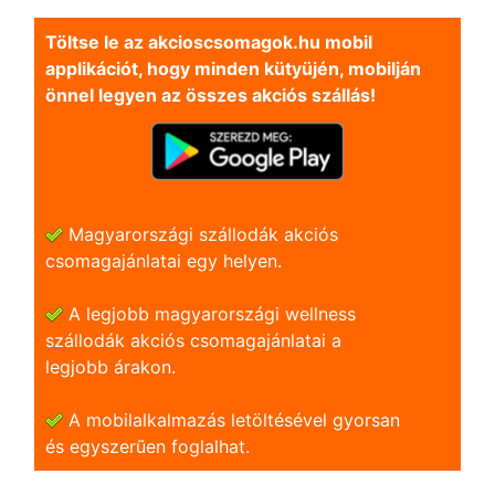
Töltse le az akcioscsomagok.hu mobil
applikációt, hogy minden kütyüjén, mobilján
önnel legyen az összes akciós szállás!
Magyarországi szállodák akciós
csomagajánlatai egy helyen.
A legjobb magyarországi wellness
szállodák akciós csomagajánlatai a
legjobb árakon.
A mobilalkalmazás letöltésével gyorsan
és egyszerũen foglalhat.