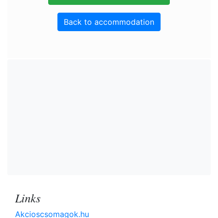
Back to accommodation
Links
Akcioscsomagok.hu