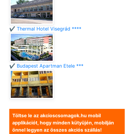
✔️ Thermal Hotel Visegrád ****
✔️ Budapest Apartman Etele ***
Töltse le az akcioscsomagok.hu mobil
applikációt, hogy minden kütyüjén, mobilján
önnel legyen az összes akciós szállás!