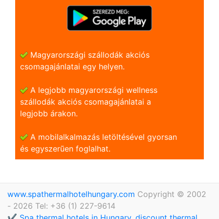
Magyarországi szállodák akciós
csomagajánlatai egy helyen.
A legjobb magyarországi wellness
szállodák akciós csomagajánlatai a
legjobb árakon.
A mobilalkalmazás letöltésével gyorsan
és egyszerũen foglalhat.
www.spathermalhotelhungary.com
Copyright © 2002
- 2026 Tel: +36 (1) 227-9614
✔️ Spa thermal hotels in Hungary, discount thermal