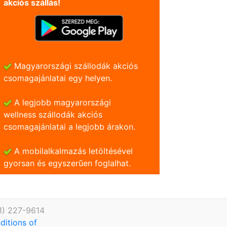
akciós szállás!
Magyarországi szállodák akciós
csomagajánlatai egy helyen.
A legjobb magyarországi
wellness szállodák akciós
csomagajánlatai a legjobb árakon.
A mobilalkalmazás letöltésével
gyorsan és egyszerũen foglalhat.
1) 227-9614
ditions of