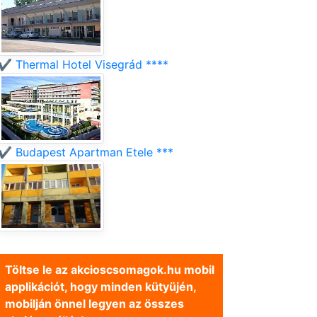
✔️ Thermal Hotel Visegrád ****
✔️ Budapest Apartman Etele ***
Töltse le az akcioscsomagok.hu mobil
applikációt, hogy minden kütyüjén,
mobilján önnel legyen az összes