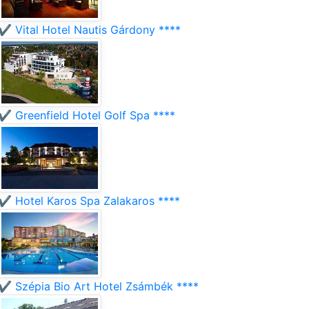
✔️ Vital Hotel Nautis Gárdony ****
✔️ Greenfield Hotel Golf Spa ****
✔️ Hotel Karos Spa Zalakaros ****
✔️ Szépia Bio Art Hotel Zsámbék ****