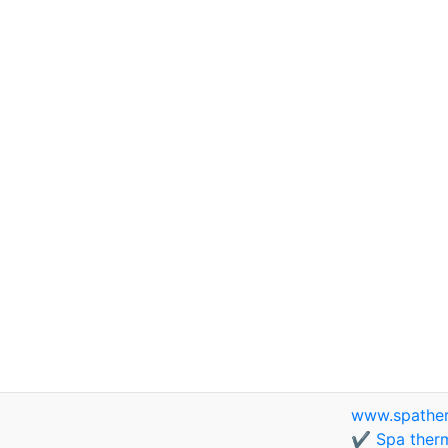
www.spathe
✔️ Spa therm