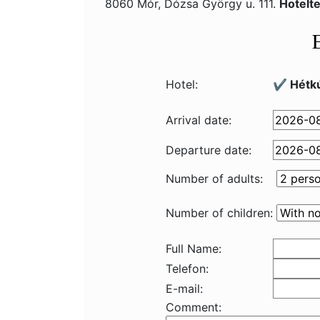
8060 Mór, Dózsa György u. 111.
Hotelt
Hotel:
✔️ Hétkú
Arrival date:
Departure date:
Number of adults:
Number of children:
Full Name:
Telefon:
E-mail:
Comment: