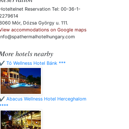
Hoteltelnet Reservation Tel: 00-36-1-
2279614
8060 Mór, Dózsa György u. 111.
View accommodations on Google maps
info@spathermalhotelhungary.com
More hotels nearby
✔️ Tó Wellness Hotel Bánk ***
✔️ Abacus Wellness Hotel Herceghalom
****