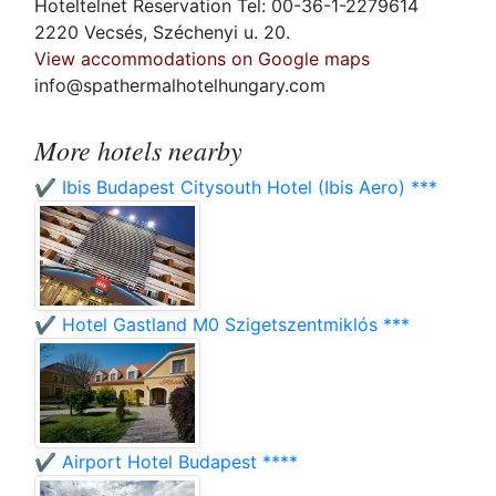
Hoteltelnet Reservation Tel: 00-36-1-2279614
2220 Vecsés, Széchenyi u. 20.
View accommodations on Google maps
info@spathermalhotelhungary.com
More hotels nearby
✔️ Ibis Budapest Citysouth Hotel (Ibis Aero) ***
✔️ Hotel Gastland M0 Szigetszentmiklós ***
✔️ Airport Hotel Budapest ****