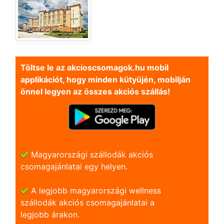
Töltse le az akcioscsomagok.hu mobil
applikációt, hogy minden kütyüjén, mobilján
önnel legyen az összes akciós szállás!
Magyarországi szállodák akciós
csomagajánlatai egy helyen.
A legjobb magyarországi wellness
szállodák akciós csomagajánlatai a
legjobb árakon.