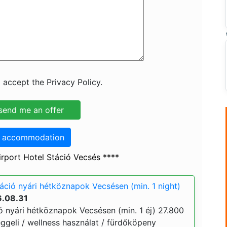
 accept the Privacy Policy.
o accommodation
rport Hotel Stáció Vecsés ****
táció nyári hétköznapok Vecsésen (min. 1 night)
6.08.31
ó nyári hétköznapok Vecsésen (min. 1 éj) 27.800
 reggeli / wellness használat / fürdőköpeny