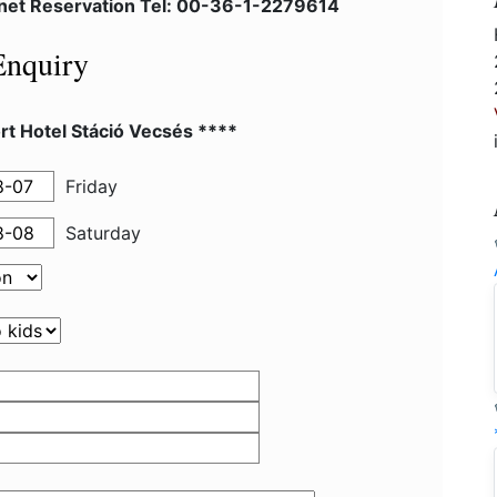
lnet Reservation Tel: 00-36-1-2279614
Enquiry
rt Hotel Stáció Vecsés ****
Friday
Saturday