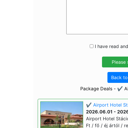
I have read and
Back t
Package Deals - ✔️ Ai
✔️ Airport Hotel S
2026.06.01 - 202
Airport Hotel Stáci
Ft / fő / éj ártól /