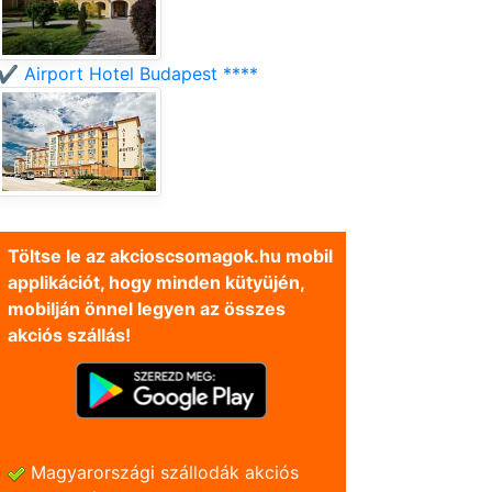
✔️ Airport Hotel Budapest ****
Töltse le az akcioscsomagok.hu mobil
applikációt, hogy minden kütyüjén,
mobilján önnel legyen az összes
akciós szállás!
Magyarországi szállodák akciós