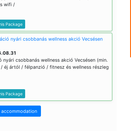
 wifi /
This Package
táció nyári csobbanás wellness akció Vecsésen
6.08.31
ió nyári csobbanás wellness akció Vecsésen (min.
 / éj ártól / félpanzió / fitnesz és wellness részleg
This Package
o accommodation