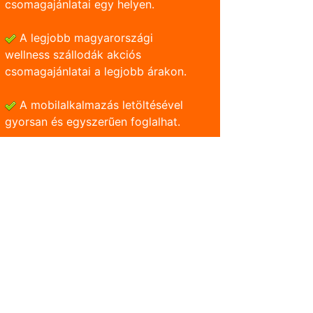
csomagajánlatai egy helyen.
A legjobb magyarországi
wellness szállodák akciós
csomagajánlatai a legjobb árakon.
A mobilalkalmazás letöltésével
gyorsan és egyszerũen foglalhat.