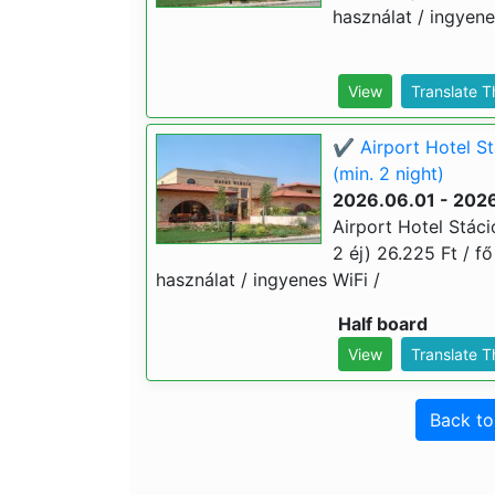
használat / ingyenes
View
Translate 
✔️ Airport Hotel S
(min. 2 night)
2026.06.01 - 202
Airport Hotel Stác
2 éj) 26.225 Ft / fő
használat / ingyenes WiFi /
Half board
View
Translate 
Back t