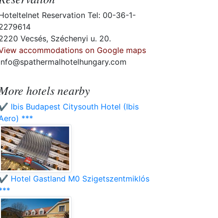
Hoteltelnet Reservation Tel: 00-36-1-
2279614
2220 Vecsés, Széchenyi u. 20.
View accommodations on Google maps
info@spathermalhotelhungary.com
More hotels nearby
✔️ Ibis Budapest Citysouth Hotel (Ibis
Aero) ***
✔️ Hotel Gastland M0 Szigetszentmiklós
***