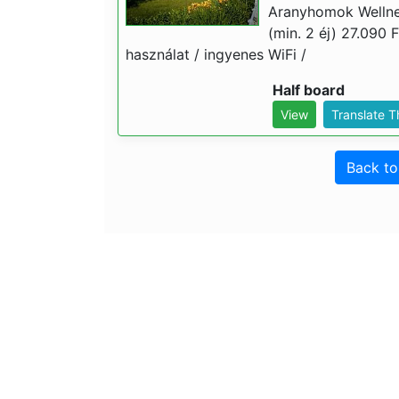
Aranyhomok Wellne
(min. 2 éj) 27.090 F
használat / ingyenes WiFi /
Half board
View
Translate 
Back t