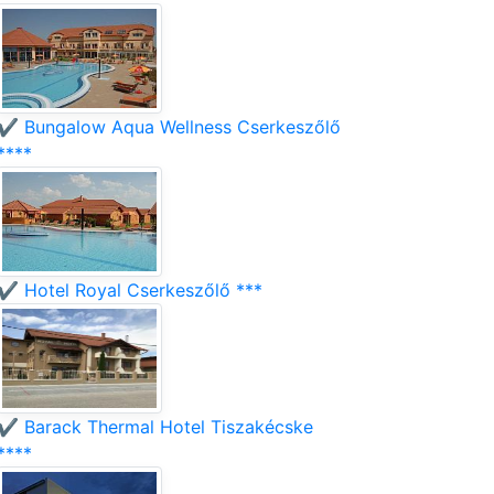
✔️ Bungalow Aqua Wellness Cserkeszőlő
****
✔️ Hotel Royal Cserkeszőlő ***
✔️ Barack Thermal Hotel Tiszakécske
****