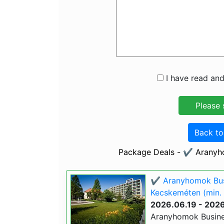
I have read and
Back t
Package Deals - ✔️ Aranyh
✔️ Aranyhomok Busi
Kecskeméten (min. 
2026.06.19 - 202
Aranyhomok Busines