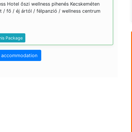
ss Hotel őszi wellness pihenés Kecskeméten
t / fő / éj ártól / félpanzió / wellness centrum
This Package
o accommodation