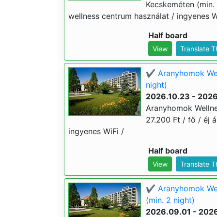
Kecskeméten (min. 2 
wellness centrum használat / ingyenes W
Half board
View
Translate 
✔️ Aranyhomok Wel
night)
2026.10.23 - 2026
Aranyhomok Wellnes
27.200 Ft / fő / éj 
ingyenes WiFi /
Half board
View
Translate 
✔️ Aranyhomok Wel
(min. 2 night)
2026.09.01 - 2026