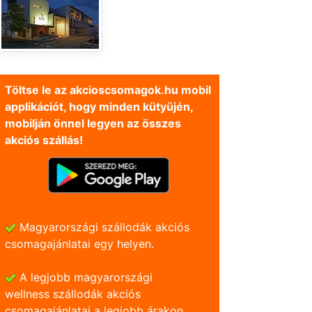
Töltse le az akcioscsomagok.hu mobil
applikációt, hogy minden kütyüjén,
mobilján önnel legyen az összes
akciós szállás!
Magyarországi szállodák akciós
csomagajánlatai egy helyen.
A legjobb magyarországi
wellness szállodák akciós
csomagajánlatai a legjobb árakon.