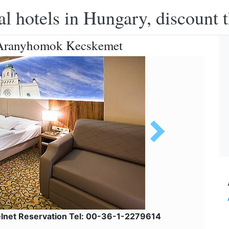
l hotels in Hungary, discount 
l Aranyhomok Kecskemet
elnet Reservation Tel: 00-36-1-2279614