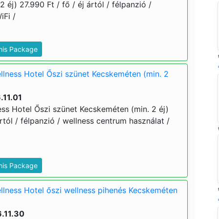
éj) 27.990 Ft / fő / éj ártól / félpanzió /
iFi /
This Package
lness Hotel Őszi szünet Kecskeméten (min. 2
.11.01
s Hotel Őszi szünet Kecskeméten (min. 2 éj)
ártól / félpanzió / wellness centrum használat /
This Package
lness Hotel őszi wellness pihenés Kecskeméten
.11.30