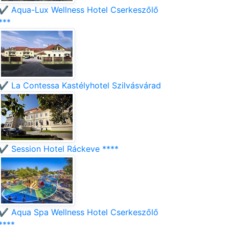
✔️ Aqua-Lux Wellness Hotel Cserkeszőlő
***
✔️ La Contessa Kastélyhotel Szilvásvárad
✔️ Session Hotel Ráckeve ****
✔️ Aqua Spa Wellness Hotel Cserkeszőlő
****