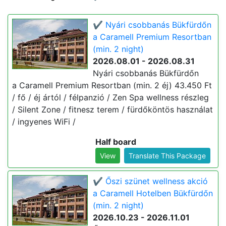
✔️ Nyári csobbanás Bükfürdőn
a Caramell Premium Resortban
(min. 2 night)
2026.08.01 - 2026.08.31
Nyári csobbanás Bükfürdőn
a Caramell Premium Resortban (min. 2 éj) 43.450 Ft
/ fő / éj ártól / félpanzió / Zen Spa wellness részleg
/ Silent Zone / fitnesz terem / fürdőköntös használat
/ ingyenes WiFi /
Half board
View
Translate This Package
✔️ Őszi szünet wellness akció
a Caramell Hotelben Bükfürdőn
(min. 2 night)
2026.10.23 - 2026.11.01