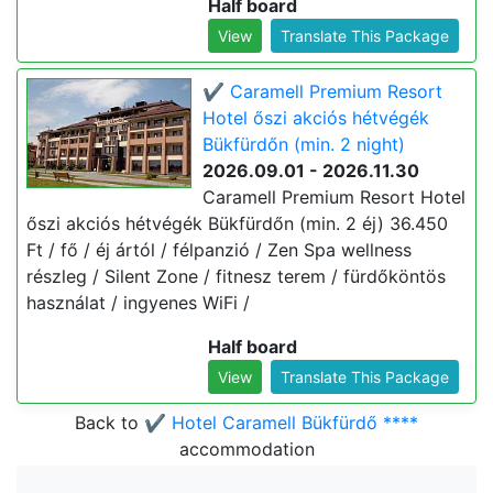
Half board
View
Translate This Package
✔️ Caramell Premium Resort
Hotel őszi akciós hétvégék
Bükfürdőn (min. 2 night)
2026.09.01 - 2026.11.30
Caramell Premium Resort Hotel
őszi akciós hétvégék Bükfürdőn (min. 2 éj) 36.450
Ft / fő / éj ártól / félpanzió / Zen Spa wellness
részleg / Silent Zone / fitnesz terem / fürdőköntös
használat / ingyenes WiFi /
Half board
View
Translate This Package
Back to
✔️ Hotel Caramell Bükfürdő ****
accommodation