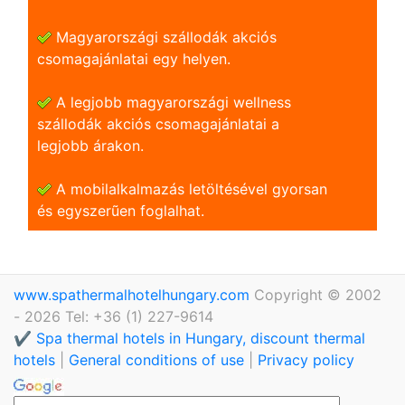
Magyarországi szállodák akciós
csomagajánlatai egy helyen.
A legjobb magyarországi wellness
szállodák akciós csomagajánlatai a
legjobb árakon.
A mobilalkalmazás letöltésével gyorsan
és egyszerũen foglalhat.
www.spathermalhotelhungary.com
Copyright © 2002
- 2026 Tel: +36 (1) 227-9614
✔️ Spa thermal hotels in Hungary, discount thermal
hotels
|
General conditions of use
|
Privacy policy