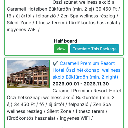
Őszi szünet wellness akció a
Caramell Hotelben Bükfürdőn (min. 2 éj) 39.450 Ft /
fő / éj ártól / félpanzió / Zen Spa wellness részleg /
Silent Zone / fitnesz terem / fürdőköntös használat /
ingyenes WiFi /
Half board
View
Translate This Package
✔️ Caramell Premium Resort
Hotel Őszi hétköznapi wellness
akció Bükfürdőn (min. 2 night)
2026.09.01 - 2026.11.30
Caramell Premium Resort Hotel
Őszi hétköznapi wellness akció Bükfürdőn (min. 2
éj) 34.450 Ft / fő / éj ártól / félpanzió / Zen Spa
wellness részleg / Silent Zone / fitnesz terem /
fürdőköntös használat / ingyenes WiFi /