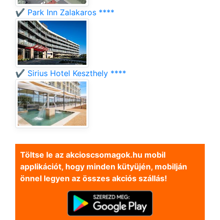
✔️ Park Inn Zalakaros ****
✔️ Sirius Hotel Keszthely ****
Töltse le az akcioscsomagok.hu mobil
applikációt, hogy minden kütyüjén, mobilján
önnel legyen az összes akciós szállás!