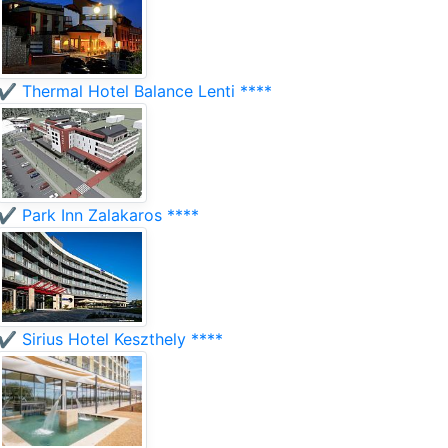
✔️ Thermal Hotel Balance Lenti ****
✔️ Park Inn Zalakaros ****
✔️ Sirius Hotel Keszthely ****