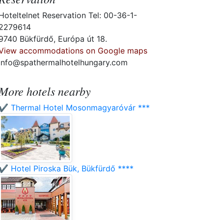
Hoteltelnet Reservation Tel: 00-36-1-
2279614
9740 Bükfürdő, Európa út 18.
View accommodations on Google maps
info@spathermalhotelhungary.com
More hotels nearby
✔️ Thermal Hotel Mosonmagyaróvár ***
✔️ Hotel Piroska Bük, Bükfürdő ****