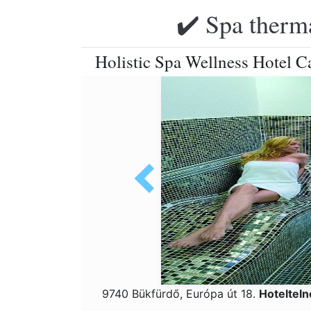
✔️ Spa therma
Holistic Spa Wellness Hotel 
9740 Bükfürdő, Európa út 18.
Hoteltel