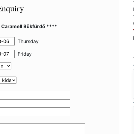
Enquiry
l Caramell Bükfürdő ****
Thursday
Friday