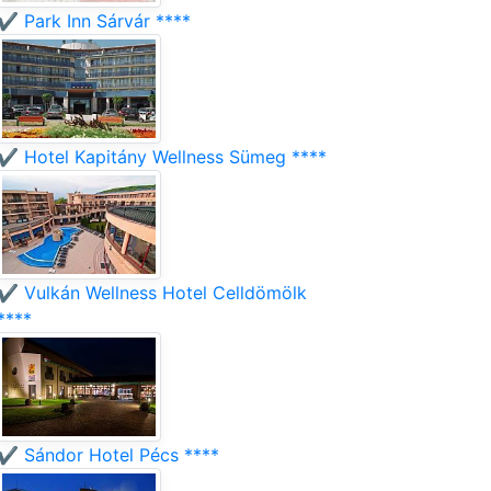
✔️ Park Inn Sárvár ****
✔️ Hotel Kapitány Wellness Sümeg ****
✔️ Vulkán Wellness Hotel Celldömölk
****
✔️ Sándor Hotel Pécs ****