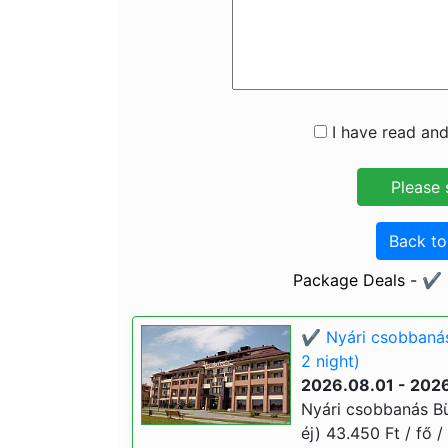
I have read and
Back t
Package Deals - ✔️ 
✔️ Nyári csobbaná
2 night)
2026.08.01 - 202
Nyári csobbanás B
éj) 43.450 Ft / fő /