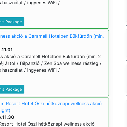
s használat / ingyenes WiFi /
This Package
lness akció a Caramell Hotelben Bükfürdőn (min.
.11.01
ss akció a Caramell Hotelben Bükfürdőn (min. 2
 éj ártól / félpanzió / Zen Spa wellness részleg /
s használat / ingyenes WiFi /
This Package
m Resort Hotel Őszi hétköznapi wellness akció
ight)
.11.30
esort Hotel Őszi hétköznapi wellness akció