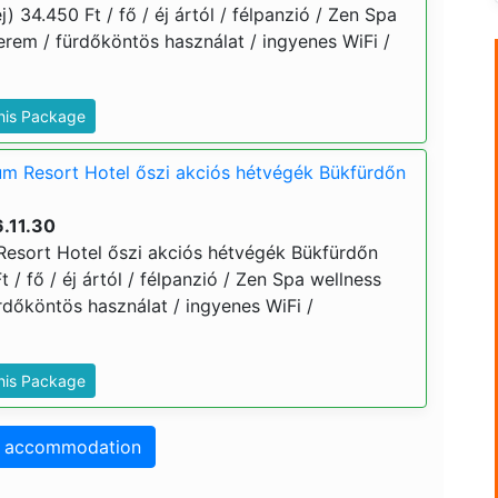
) 34.450 Ft / fő / éj ártól / félpanzió / Zen Spa
terem / fürdőköntös használat / ingyenes WiFi /
This Package
m Resort Hotel őszi akciós hétvégék Bükfürdőn
.11.30
esort Hotel őszi akciós hétvégék Bükfürdőn
t / fő / éj ártól / félpanzió / Zen Spa wellness
ürdőköntös használat / ingyenes WiFi /
This Package
o accommodation