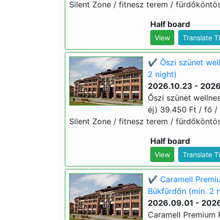
Silent Zone / fitnesz terem / fürdőköntö
Half board
View
Translate 
✔️ Őszi szünet wel
2 night)
2026.10.23 - 2026
Őszi szünet wellne
éj) 39.450 Ft / fő /
Silent Zone / fitnesz terem / fürdőköntö
Half board
View
Translate 
✔️ Caramell Premiu
Bükfürdőn (min. 2 n
2026.09.01 - 2026
Caramell Premium R