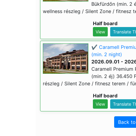
Bükfürdőn (min. 2 éj
wellness részleg / Silent Zone / fitnesz 
Half board
View
Translate 
✔️ Caramell Premiu
(min. 2 night)
2026.09.01 - 2026
Caramell Premium R
(min. 2 éj) 36.450 F
részleg / Silent Zone / fitnesz terem / f
Half board
View
Translate 
Back t