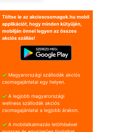
Töltse le az akcioscsomagok.hu mobil
applikációt, hogy minden kütyüjén,
mobilján önnel legyen az összes
akciós szállás!
Magyarországi szállodák akciós
csomagajánlatai egy helyen.
A legjobb magyarországi
wellness szállodák akciós
csomagajánlatai a legjobb árakon.
A mobilalkalmazás letöltésével
gyorsan és egyszerũen foglalhat.