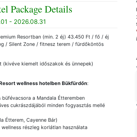
el Package Details
01 - 2026.08.31
mium Resortban (min. 2 éj) 43.450 Ft / fő / éj
eg / Silent Zone / fitnesz terem / fürdőköntös
t (kivéve kiemelt időszakok és ünnepek)
Resort wellness hotelben Bükfürdőn
:
 és büfévacsora a Mandala Étteremben
űves cukrászdájából minden fogyasztás mellé
la Étterem, Cayenne Bár)
wellness részleg korlátlan használata