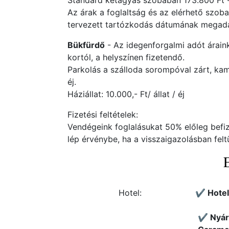
Standard kétágyas szobában 173.800 Ft - t
Az árak a foglaltság és az elérhető szob
tervezett tartózkodás dátumának megadás
Bükfürdő
- Az idegenforgalmi adót áraink
kortól, a helyszínen fizetendő.
Parkolás a szálloda sorompóval zárt, kame
éj.
Háziállat: 10.000,- Ft/ állat / éj
Fizetési feltételek:
Vendégeink foglalásukat 50% előleg befiz
lép érvénybe, ha a visszaigazolásban felt
Hotel:
✔️ Hote
✔️ Nyár