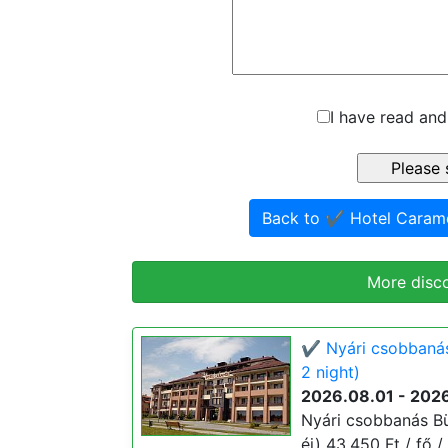
I have read and
Back to ✔️ Hotel Caram
More disc
✔️ Nyári csobbaná
2 night)
2026.08.01 - 202
Nyári csobbanás B
éj) 43.450 Ft / fő /