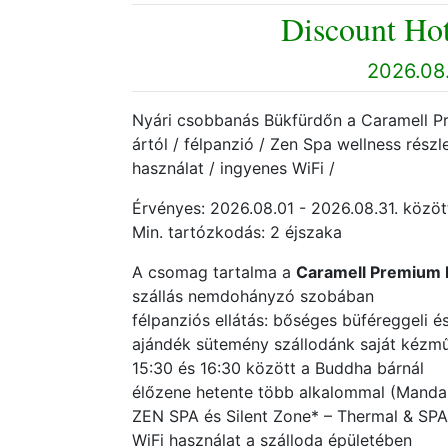
Discount Hot
2026.08.
Nyári csobbanás Bükfürdőn a Caramell Pre
ártól / félpanzió / Zen Spa wellness részl
használat / ingyenes WiFi /
Érvényes: 2026.08.01 - 2026.08.31. közöt
Min. tartózkodás: 2 éjszaka
A csomag tartalma a
Caramell Premium 
szállás nemdohányzó szobában
félpanziós ellátás: bőséges büféreggeli
ajándék sütemény szállodánk saját kézm
15:30 és 16:30 között a Buddha bárnál
élőzene hetente több alkalommal (Manda
ZEN SPA és Silent Zone* – Thermal & SPA 
WiFi használat a szálloda épületében