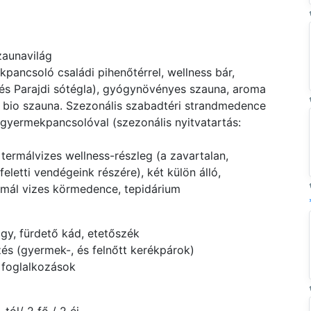
zaunavilág
ancsoló családi pihenőtérrel, wellness bár,
 és Parajdi sótégla), gyógynövényes szauna, aroma
a, bio szauna. Szezonális szabadtéri strandmedence
gyermekpancsolóval (szezonális nyitvatartás:
 termálvizes wellness-részleg (a zavartalan,
feletti vendégeink részére), két külön álló,
rmál vizes körmedence, tepidárium
gy, fürdető kád, etetőszék
zés (gyermek-, és felnőtt kerékpárok)
 foglalkozások