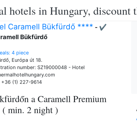
l hotels in Hungary, discount 
el Caramell Bükfürdő ****
- ✔️
ramell Bükfürdő
als: 4 piece
rdő, Európa út 18.
tration number: SZ19000048 - Hotel
hermalhotelhungary.com
 +36 (1) 227-9614
ükfürdőn a Caramell Premium
( min. 2 night )