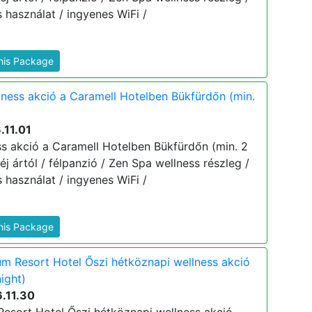
s használat / ingyenes WiFi /
This Package
lness akció a Caramell Hotelben Bükfürdőn (min.
.11.01
ss akció a Caramell Hotelben Bükfürdőn (min. 2
 éj ártól / félpanzió / Zen Spa wellness részleg /
s használat / ingyenes WiFi /
This Package
m Resort Hotel Őszi hétköznapi wellness akció
ight)
.11.30