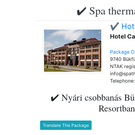
✔️ Spa therma
✔️ Hot
Hotel Ca
Package De
9740 Bükfü
NTAK regis
info@spat
Telephone:
✔️ Nyári csobbanás B
Resortban 
Translate This Package