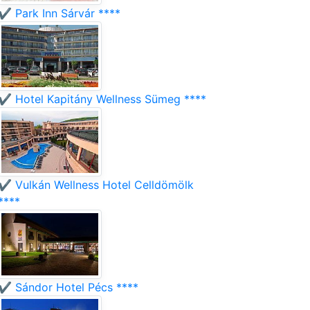
✔️ Park Inn Sárvár ****
✔️ Hotel Kapitány Wellness Sümeg ****
✔️ Vulkán Wellness Hotel Celldömölk
****
✔️ Sándor Hotel Pécs ****