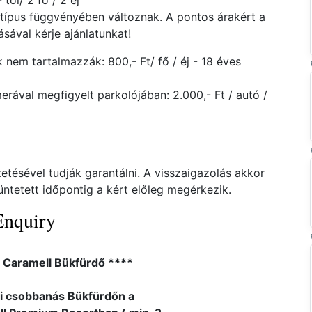
ól/ 2 fő / 2 éj
atípus függvényében változnak. A pontos árakért a
ával kérje ajánlatunkat!
 nem tartalmazzák: 800,- Ft/ fő / éj - 18 éves
rával megfigyelt parkolójában: 2.000,- Ft / autó /
etésével tudják garantálni. A visszaigazolás akkor
üntetett időpontig a kért előleg megérkezik.
Enquiry
l Caramell Bükfürdő ****
i csobbanás Bükfürdőn a