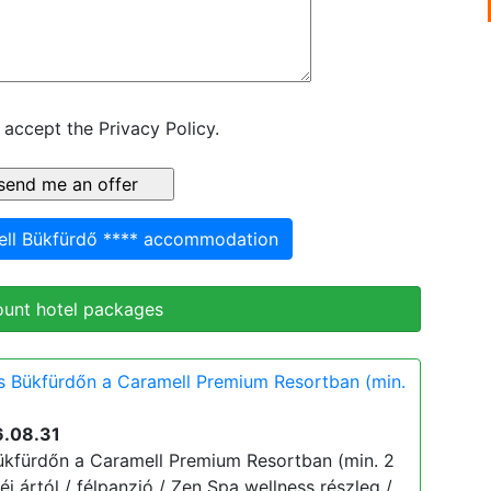
 accept the Privacy Policy.
ell Bükfürdő **** accommodation
ount hotel packages
s Bükfürdőn a Caramell Premium Resortban (min.
6.08.31
ükfürdőn a Caramell Premium Resortban (min. 2
 éj ártól / félpanzió / Zen Spa wellness részleg /