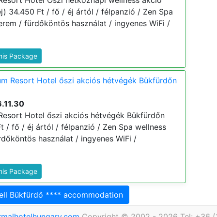
esort Hotel Őszi hétköznapi wellness akció
) 34.450 Ft / fő / éj ártól / félpanzió / Zen Spa
terem / fürdőköntös használat / ingyenes WiFi /
This Package
m Resort Hotel őszi akciós hétvégék Bükfürdőn
.11.30
esort Hotel őszi akciós hétvégék Bükfürdőn
t / fő / éj ártól / félpanzió / Zen Spa wellness
ürdőköntös használat / ingyenes WiFi /
This Package
ell Bükfürdő **** accommodation
rmalhotelhungary.com
Copyright © 2002 - 2026 Tel: +36 (