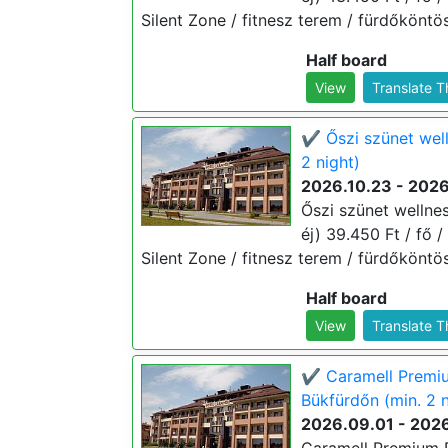
Silent Zone / fitnesz terem / fürdőköntö
Half board
View
Translate 
✔️ Őszi szünet wel
2 night)
2026.10.23 - 2026
Őszi szünet wellne
éj) 39.450 Ft / fő /
Silent Zone / fitnesz terem / fürdőköntö
Half board
View
Translate 
✔️ Caramell Premiu
Bükfürdőn (min. 2 n
2026.09.01 - 2026