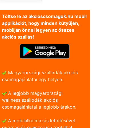
Töltse le az akcioscsomagok.hu mobil
applikációt, hogy minden kütyüjén,
mobilján önnel legyen az összes
akciós szállás!
Magyarországi szállodák akciós
csomagajánlatai egy helyen.
A legjobb magyarországi
wellness szállodák akciós
csomagajánlatai a legjobb árakon.
A mobilalkalmazás letöltésével
gyorsan és egyszerũen foglalhat.