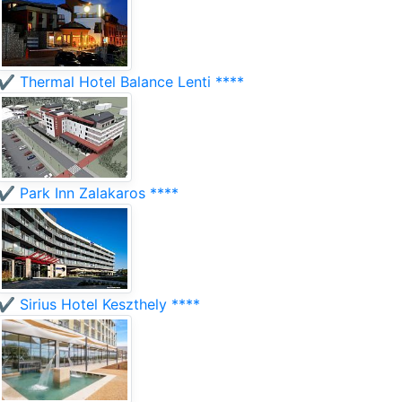
✔️ Thermal Hotel Balance Lenti ****
✔️ Park Inn Zalakaros ****
✔️ Sirius Hotel Keszthely ****