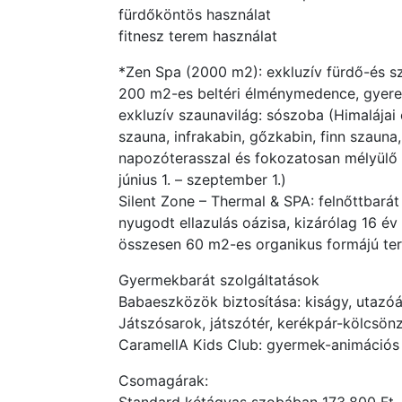
fürdőköntös használat
fitnesz terem használat
*Zen Spa (2000 m2): exkluzív fürdő-és s
200 m2-es beltéri élménymedence, gyerekp
exkluzív szaunavilág: sószoba (Himalájai
szauna, infrakabin, gőzkabin, finn szaun
napozóterasszal és fokozatosan mélyülő 
június 1. – szeptember 1.)
Silent Zone – Thermal & SPA: felnőttbarát
nyugodt ellazulás oázisa, kizárólag 16 év 
összesen 60 m2-es organikus formájú te
Gyermekbarát szolgáltatások
Babaeszközök biztosítása: kiságy, utazóá
Játszósarok, játszótér, kerékpár-kölcsön
CaramellA Kids Club: gyermek-animációs
Csomagárak: