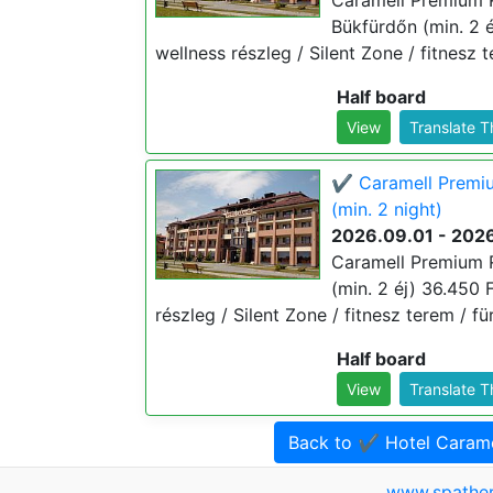
Caramell Premium R
Bükfürdőn (min. 2 éj
wellness részleg / Silent Zone / fitnesz 
Half board
View
Translate 
✔️ Caramell Premiu
(min. 2 night)
2026.09.01 - 2026
Caramell Premium R
(min. 2 éj) 36.450 F
részleg / Silent Zone / fitnesz terem / f
Half board
View
Translate 
Back to ✔️ Hotel Caram
www.spathe