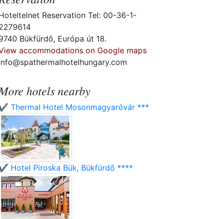
Hoteltelnet Reservation Tel: 00-36-1-
2279614
9740 Bükfürdő, Európa út 18.
View accommodations on Google maps
info@spathermalhotelhungary.com
More hotels nearby
✔️ Thermal Hotel Mosonmagyaróvár ***
✔️ Hotel Piroska Bük, Bükfürdő ****