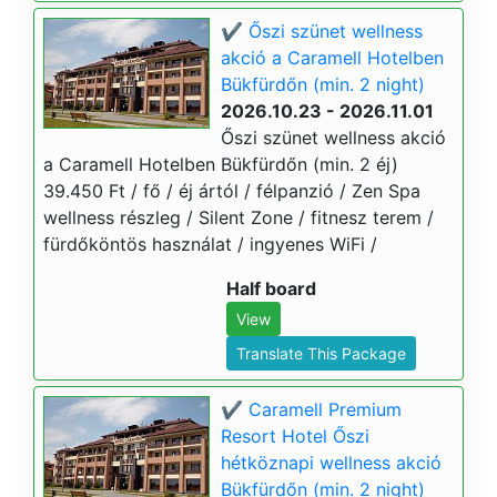
✔️ Őszi szünet wellness
akció a Caramell Hotelben
Bükfürdőn (min. 2 night)
2026.10.23 - 2026.11.01
Őszi szünet wellness akció
a Caramell Hotelben Bükfürdőn (min. 2 éj)
39.450 Ft / fő / éj ártól / félpanzió / Zen Spa
wellness részleg / Silent Zone / fitnesz terem /
fürdőköntös használat / ingyenes WiFi /
Half board
View
Translate This Package
✔️ Caramell Premium
Resort Hotel Őszi
hétköznapi wellness akció
Bükfürdőn (min. 2 night)