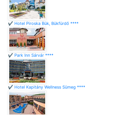
✔️ Hotel Piroska Bük, Bükfürdő ****
✔️ Park Inn Sárvár ****
✔️ Hotel Kapitány Wellness Sümeg ****