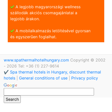
A legjobb magyarországi wellness
szállodák akciós csomagajánlatai a
legjobb árakon.
A mobilalkalmazás letöltésével gyorsan
és egyszerũen foglalhat.
www.spathermalhotelhungary.com
Copyright © 2002
- 2026 Tel: +36 (1) 227-9614
✔️ Spa thermal hotels in Hungary, discount thermal
hotels
|
General conditions of use
|
Privacy policy