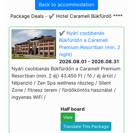
Back to accommodation
Package Deals - ✔️ Hotel Caramell Bükfürdő ****
✔️ Nyári csobbanás
Bükfürdőn a Caramell
Premium Resortban (min. 2
night)
2026.08.01 - 2026.08.31
Nyári csobbanás Bükfürdőn a Caramell Premium
Resortban (min. 2 éj) 43.450 Ft / fő / éj ártól /
félpanzió / Zen Spa wellness részleg / Silent
Zone / fitnesz terem / fürdőköntös használat /
ingyenes WiFi /
Half board
View
Translate This Package