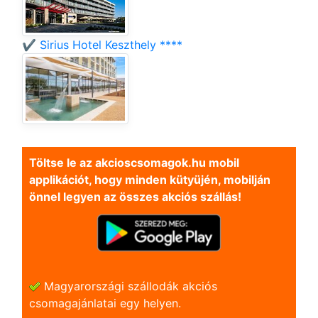
✔️ Sirius Hotel Keszthely ****
Töltse le az akcioscsomagok.hu mobil
applikációt, hogy minden kütyüjén, mobilján
önnel legyen az összes akciós szállás!
Magyarországi szállodák akciós
csomagajánlatai egy helyen.