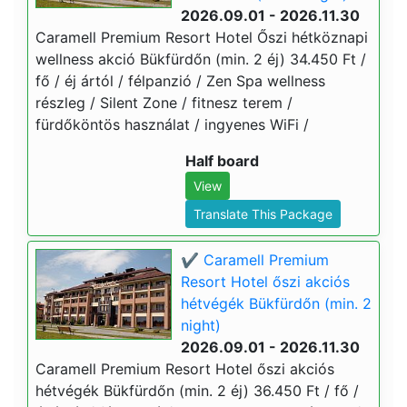
2026.09.01 - 2026.11.30
Caramell Premium Resort Hotel Őszi hétköznapi
wellness akció Bükfürdőn (min. 2 éj) 34.450 Ft /
fő / éj ártól / félpanzió / Zen Spa wellness
részleg / Silent Zone / fitnesz terem /
fürdőköntös használat / ingyenes WiFi /
Half board
View
Translate This Package
✔️ Caramell Premium
Resort Hotel őszi akciós
hétvégék Bükfürdőn (min. 2
night)
2026.09.01 - 2026.11.30
Caramell Premium Resort Hotel őszi akciós
hétvégék Bükfürdőn (min. 2 éj) 36.450 Ft / fő /