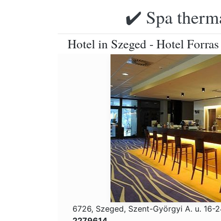
✔️ Spa therma
Hotel in Szeged - Hotel Forras
6726, Szeged, Szent-Györgyi A. u. 16-
2279614