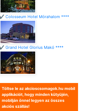
✔️ Colosseum Hotel Mórahalom ****
✔️ Grand Hotel Glorius Makó ****
Töltse le az akcioscsomagok.hu mobil
applikációt, hogy minden kütyüjén,
mobilján önnel legyen az összes
akciós szállás!