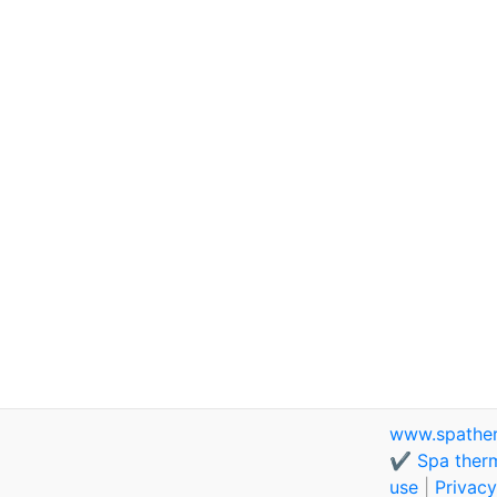
www.spathe
✔️ Spa therm
use
|
Privacy