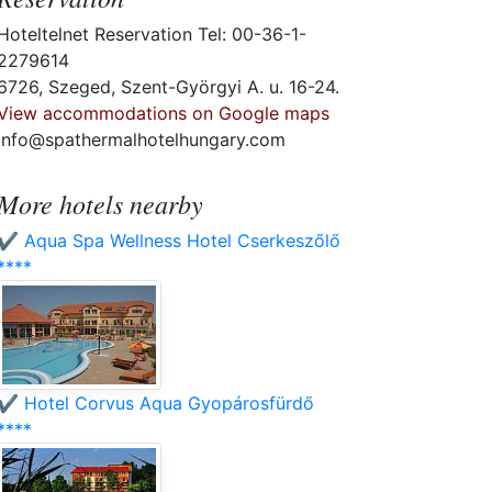
Hoteltelnet Reservation Tel: 00-36-1-
2279614
6726, Szeged, Szent-Györgyi A. u. 16-24.
View accommodations on Google maps
info@spathermalhotelhungary.com
More hotels nearby
✔️ Aqua Spa Wellness Hotel Cserkeszőlő
****
✔️ Hotel Corvus Aqua Gyopárosfürdő
****