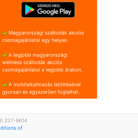
Magyarországi szállodák akciós
csomagajánlatai egy helyen.
A legjobb magyarországi
wellness szállodák akciós
csomagajánlatai a legjobb árakon.
A mobilalkalmazás letöltésével
gyorsan és egyszerũen foglalhat.
1) 227-9614
ditions of