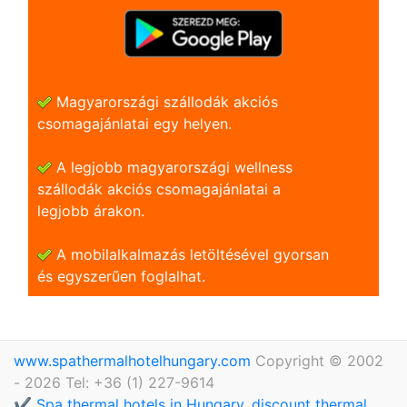
Magyarországi szállodák akciós
csomagajánlatai egy helyen.
A legjobb magyarországi wellness
szállodák akciós csomagajánlatai a
legjobb árakon.
A mobilalkalmazás letöltésével gyorsan
és egyszerũen foglalhat.
www.spathermalhotelhungary.com
Copyright © 2002
- 2026 Tel: +36 (1) 227-9614
✔️ Spa thermal hotels in Hungary, discount thermal