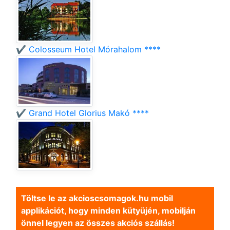
✔️ Colosseum Hotel Mórahalom ****
✔️ Grand Hotel Glorius Makó ****
Töltse le az akcioscsomagok.hu mobil
applikációt, hogy minden kütyüjén, mobilján
önnel legyen az összes akciós szállás!