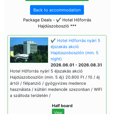
Back to accommodation
Package Deals - ✔️ Hotel Hőforrás
Hajdúszoboszló ***
✔️ Hotel Hőforrás nyári 5
éjszakás akció
Hajdúszoboszlón (min. 5
night)
2026.06.01 - 2026.08.31
Hotel Hőforrás nyári 5 éjszakás akció
Hajdúszoboszlón (min. 5 éj) 20.800 Ft / fő / éj
ártól / félpanzió / gyógyvizes medence
használata / kültéri medencék szezonban / WIFI
a szálloda területén /
Half board
View