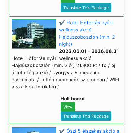
Translate This Package
✔️ Hotel Hőforrás nyári
wellness akció
Hajdúszoboszlón (min. 2
night)
2026.06.01 - 2026.08.31
Hotel Hőforrás nyári wellness akció
Hajdúszoboszlón (min. 2 éj) 21.900 Ft / fő / éj
ártól / félpanzió / gyógyvizes medence
használata / kültéri medencék szezonban / WIFI
a szálloda területén /
Half board
View
Translate This Package
✔️ Őszi 5 éjszakás akció a