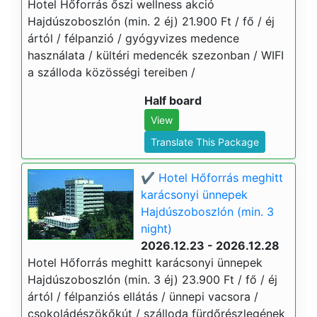
Hotel Hőforrás őszi wellness akció
Hajdúszoboszlón (min. 2 éj) 21.900 Ft / fő / éj
ártól / félpanzió / gyógyvizes medence
használata / kültéri medencék szezonban / WIFI
a szálloda közösségi tereiben /
Half board
View
Translate This Package
✔️ Hotel Hőforrás meghitt
karácsonyi ünnepek
Hajdúszoboszlón (min. 3
night)
2026.12.23 - 2026.12.28
Hotel Hőforrás meghitt karácsonyi ünnepek
Hajdúszoboszlón (min. 3 éj) 23.900 Ft / fő / éj
ártól / félpanziós ellátás / ünnepi vacsora /
csokoládészökőkút / szálloda fürdőrészlegének