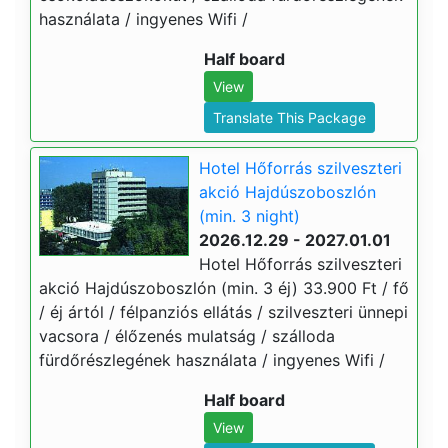
használata / ingyenes Wifi /
Half board
View
Translate This Package
Hotel Hőforrás szilveszteri
akció Hajdúszoboszlón
(min. 3 night)
2026.12.29 - 2027.01.01
Hotel Hőforrás szilveszteri
akció Hajdúszoboszlón (min. 3 éj) 33.900 Ft / fő
/ éj ártól / félpanziós ellátás / szilveszteri ünnepi
vacsora / élőzenés mulatság / szálloda
fürdőrészlegének használata / ingyenes Wifi /
Half board
View