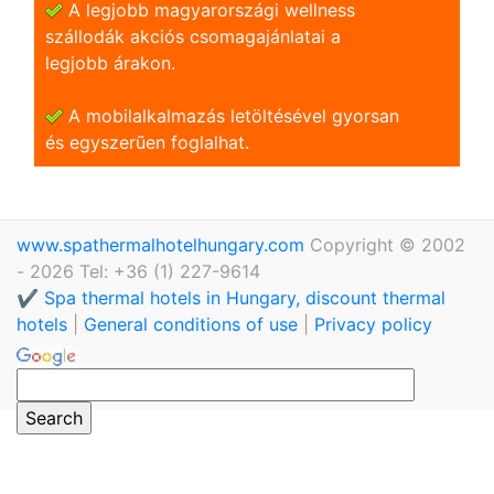
A legjobb magyarországi wellness
szállodák akciós csomagajánlatai a
legjobb árakon.
A mobilalkalmazás letöltésével gyorsan
és egyszerũen foglalhat.
www.spathermalhotelhungary.com
Copyright © 2002
- 2026 Tel: +36 (1) 227-9614
✔️ Spa thermal hotels in Hungary, discount thermal
hotels
|
General conditions of use
|
Privacy policy