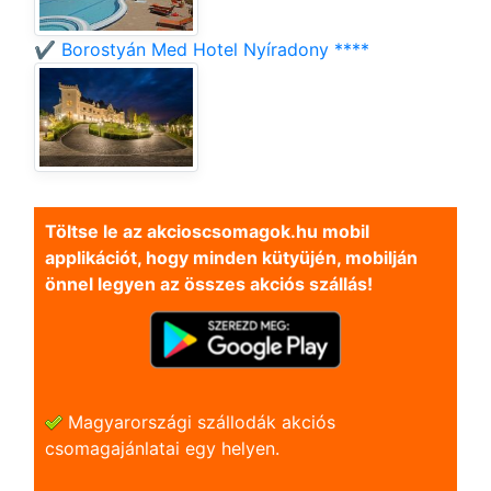
✔️ Borostyán Med Hotel Nyíradony ****
Töltse le az akcioscsomagok.hu mobil
applikációt, hogy minden kütyüjén, mobilján
önnel legyen az összes akciós szállás!
Magyarországi szállodák akciós
csomagajánlatai egy helyen.