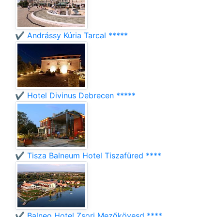
✔️ Andrássy Kúria Tarcal *****
✔️ Hotel Divinus Debrecen *****
✔️ Tisza Balneum Hotel Tiszafüred ****
✔️ Balneo Hotel Zsori Mezőkövesd ****