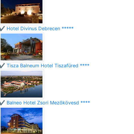
✔️ Hotel Divinus Debrecen *****
✔️ Tisza Balneum Hotel Tiszafüred ****
✔️ Balneo Hotel Zsori Mezőkövesd ****