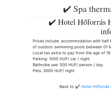
✔️ Spa therma
✔️ Hotel Hőforrás 
inf
Prices include: accommodation with half b
of outdoor swimming pools between 01 M
Local tax extra to pay from the age of 18
Parking: 1000 HUF/ car / night
Bathrobe use: 500 HUF/ person / day
Pets: 3000 HUF/ night
Back to
✔️ Hotel Hőforrás