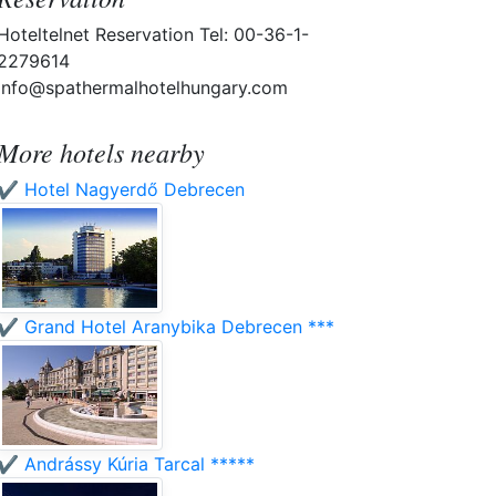
Hoteltelnet Reservation Tel: 00-36-1-
2279614
info@spathermalhotelhungary.com
More hotels nearby
✔️ Hotel Nagyerdő Debrecen
✔️ Grand Hotel Aranybika Debrecen ***
✔️ Andrássy Kúria Tarcal *****