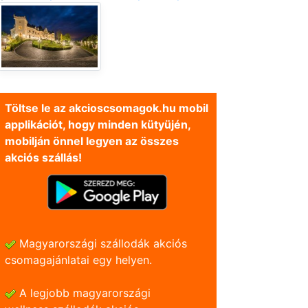
Töltse le az akcioscsomagok.hu mobil
applikációt, hogy minden kütyüjén,
mobilján önnel legyen az összes
akciós szállás!
Magyarországi szállodák akciós
csomagajánlatai egy helyen.
A legjobb magyarországi