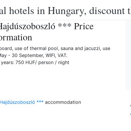
l hotels in Hungary, discount 
Hajdúszoboszló *** Price
ormation
oard, use of thermal pool, sauna and jacuzzi, use
ay - 30 September, WIFI, VAT.
 years: 750 HUF/ person / night
 Hajdúszoboszló ***
accommodation