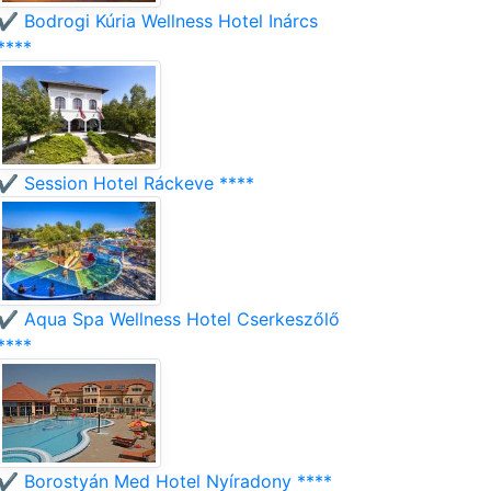
✔️ Bodrogi Kúria Wellness Hotel Inárcs
****
✔️ Session Hotel Ráckeve ****
✔️ Aqua Spa Wellness Hotel Cserkeszőlő
****
✔️ Borostyán Med Hotel Nyíradony ****