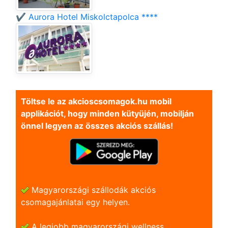
✔️ Aurora Hotel Miskolctapolca ****
Töltse le az akcioscsomagok.hu mobil
applikációt, hogy minden kütyüjén, mobilján
önnel legyen az összes akciós szállás!
Magyarországi szállodák akciós
csomagajánlatai egy helyen.
A legjobb magyarországi wellness