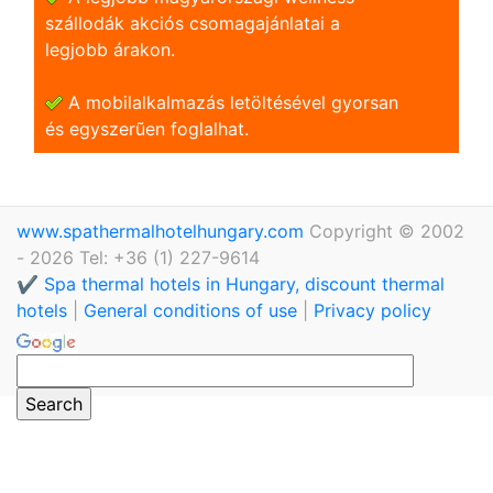
szállodák akciós csomagajánlatai a
legjobb árakon.
A mobilalkalmazás letöltésével gyorsan
és egyszerũen foglalhat.
www.spathermalhotelhungary.com
Copyright © 2002
- 2026 Tel: +36 (1) 227-9614
✔️ Spa thermal hotels in Hungary, discount thermal
hotels
|
General conditions of use
|
Privacy policy