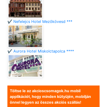
✔️ Nefelejcs Hotel Mezőkövesd ***
✔️ Aurora Hotel Miskolctapolca ****
Töltse le az akcioscsomagok.hu mobil
applikációt, hogy minden kütyüjén, mobilján
önnel legyen az összes akciós szállás!