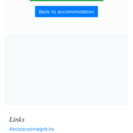
Back to accommodation
Links
Akcioscsomagok.hu