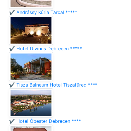
✔️ Andrássy Kúria Tarcal *****
✔️ Hotel Divinus Debrecen *****
✔️ Tisza Balneum Hotel Tiszafüred ****
✔️ Hotel Óbester Debrecen ****