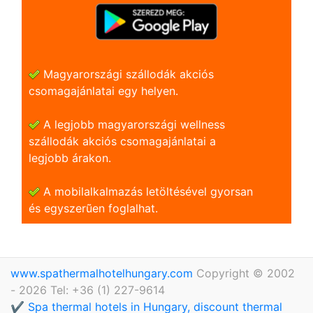
Magyarországi szállodák akciós
csomagajánlatai egy helyen.
A legjobb magyarországi wellness
szállodák akciós csomagajánlatai a
legjobb árakon.
A mobilalkalmazás letöltésével gyorsan
és egyszerũen foglalhat.
www.spathermalhotelhungary.com
Copyright © 2002
- 2026 Tel: +36 (1) 227-9614
✔️ Spa thermal hotels in Hungary, discount thermal