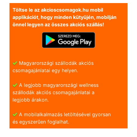
Töltse le az akcioscsomagok.hu mobil
applikációt, hogy minden kütyüjén, mobilján
önnel legyen az összes akciós szállás!
Magyarországi szállodák akciós
csomagajánlatai egy helyen.
A legjobb magyarországi wellness
szállodák akciós csomagajánlatai a
legjobb árakon.
A mobilalkalmazás letöltésével gyorsan
és egyszerũen foglalhat.