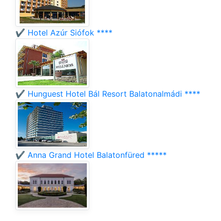
✔️ Hotel Azúr Siófok ****
✔️ Hunguest Hotel Bál Resort Balatonalmádi ****
✔️ Anna Grand Hotel Balatonfüred *****