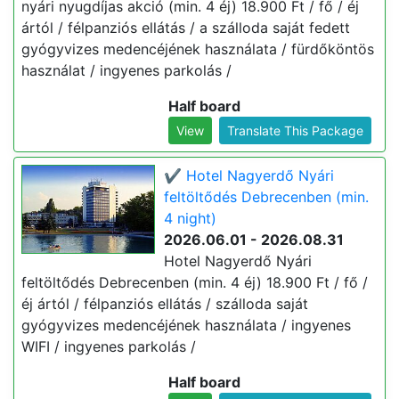
nyári nyugdíjas akció (min. 4 éj) 18.900 Ft / fő / éj
ártól / félpanziós ellátás / a szálloda saját fedett
gyógyvizes medencéjének használata / fürdőköntös
használat / ingyenes parkolás /
Half board
View
Translate This Package
✔️ Hotel Nagyerdő Nyári
feltöltődés Debrecenben (min.
4 night)
2026.06.01 - 2026.08.31
Hotel Nagyerdő Nyári
feltöltődés Debrecenben (min. 4 éj) 18.900 Ft / fő /
éj ártól / félpanziós ellátás / szálloda saját
gyógyvizes medencéjének használata / ingyenes
WIFI / ingyenes parkolás /
Half board