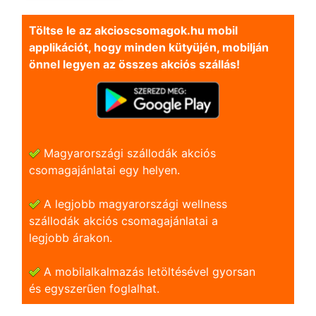
Töltse le az akcioscsomagok.hu mobil
applikációt, hogy minden kütyüjén, mobilján
önnel legyen az összes akciós szállás!
Magyarországi szállodák akciós
csomagajánlatai egy helyen.
A legjobb magyarországi wellness
szállodák akciós csomagajánlatai a
legjobb árakon.
A mobilalkalmazás letöltésével gyorsan
és egyszerũen foglalhat.