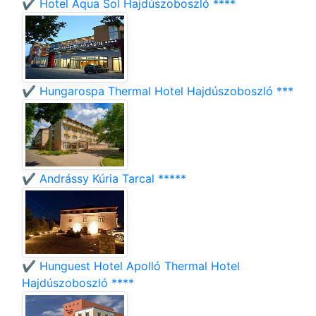
✔️ Hotel Aqua Sol Hajdúszoboszló ****
✔️ Hungarospa Thermal Hotel Hajdúszoboszló ***
✔️ Andrássy Kúria Tarcal *****
✔️ Hunguest Hotel Apolló Thermal Hotel
Hajdúszoboszló ****